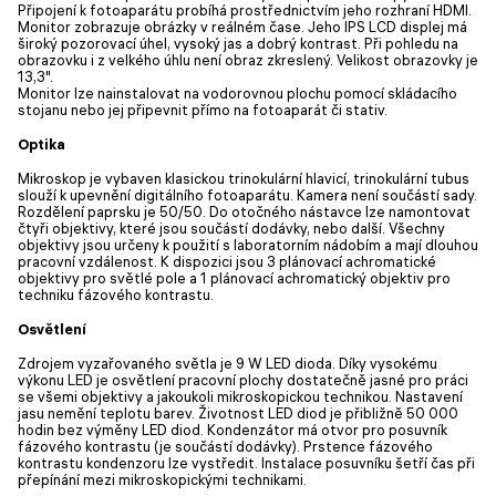
Připojení k fotoaparátu probíhá prostřednictvím jeho rozhraní HDMI.
Monitor zobrazuje obrázky v reálném čase. Jeho IPS LCD displej má
široký pozorovací úhel, vysoký jas a dobrý kontrast. Při pohledu na
obrazovku i z velkého úhlu není obraz zkreslený. Velikost obrazovky je
13,3".
Monitor lze nainstalovat na vodorovnou plochu pomocí skládacího
stojanu nebo jej připevnit přímo na fotoaparát či stativ.
Optika
Mikroskop je vybaven klasickou trinokulární hlavicí, trinokulární tubus
slouží k upevnění digitálního fotoaparátu. Kamera není součástí sady.
Rozdělení paprsku je 50/50. Do otočného nástavce lze namontovat
čtyři objektivy, které jsou součástí dodávky, nebo další. Všechny
objektivy jsou určeny k použití s laboratorním nádobím a mají dlouhou
pracovní vzdálenost. K dispozici jsou 3 plánovací achromatické
objektivy pro světlé pole a 1 plánovací achromatický objektiv pro
techniku fázového kontrastu.
Osvětlení
Zdrojem vyzařovaného světla je 9 W LED dioda. Díky vysokému
výkonu LED je osvětlení pracovní plochy dostatečně jasné pro práci
se všemi objektivy a jakoukoli mikroskopickou technikou. Nastavení
jasu nemění teplotu barev. Životnost LED diod je přibližně 50 000
hodin bez výměny LED diod. Kondenzátor má otvor pro posuvník
fázového kontrastu (je součástí dodávky). Prstence fázového
kontrastu kondenzoru lze vystředit. Instalace posuvníku šetří čas při
přepínání mezi mikroskopickými technikami.