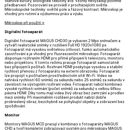
tkáňové kultury, biologické tekutiny atd. Vzorky nevyžadují povinné
předbarvení. Pozorování se provádí v procházejícím světle.
Mikroskopické techniky: světlé pole a fázový kontrast. Mikroskop je
vhodný pro rutinní a výzkumnou práci a výuku.
Mikroskop při použití »
Digitální fotoaparát
Digitální fotoaparát MAGUS CHD30 je vybaven 2 Mpx snímačem a
vytváří realistické snímky v rozlišení Full HD 1920x1080 px.
Fotoaparát má vysokou světelnou citlivost, funkci automatického
zaostřování a je vhodný pro fluorescenční mikroskopii. Fotoaparát
disponuje rozhraním HDMI pro přímé připojení k televizoru, monitoru
nebo projektoru. V tomto režimu pracuje fotoaparát samostatně
bez připojení k počítači. Rozhraní HDMI poskytuje vysokou a stabilní
rychlost přenosu z fotoaparátu na externí obrazovku. Fotoaparát
lze propojit s počítačem prostřednictvím sítě Wi-Fi. Video se
nahrává rychlostí 60 snímků za sekundu nebo 25 snímků za sekundu v
závislosti na výstupním rozhraní videa. Fotoaparát nabízí kombinaci
vysoké rychlosti snímání (počet snímků za sekundu) s velkou šířkou
pásma HDMI. Díky tomu mají videa živý obraz bez zamrzání a prodlev
mezi snímky. Při maximálním rozlišení produkt nabízí dobře
prokreslený obraz, bezchybně se pohybující objekty a zobrazení bez
zpožďování.
Monitor
Monitory MAGUS MCD pracují v kombinaci s fotoaparáty MAGUS
CHD a tvoří kompletní zobrazovací systém pro mikroskopy MAGUS.