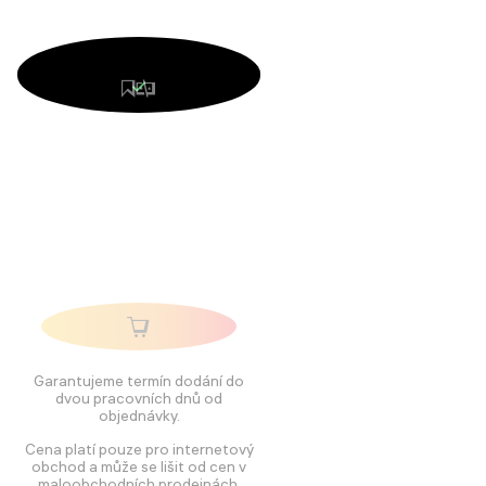
Garantujeme termín dodání do
dvou pracovních dnů od
objednávky.
Cena platí pouze pro internetový
obchod a může se lišit od cen v
maloobchodních prodejnách.