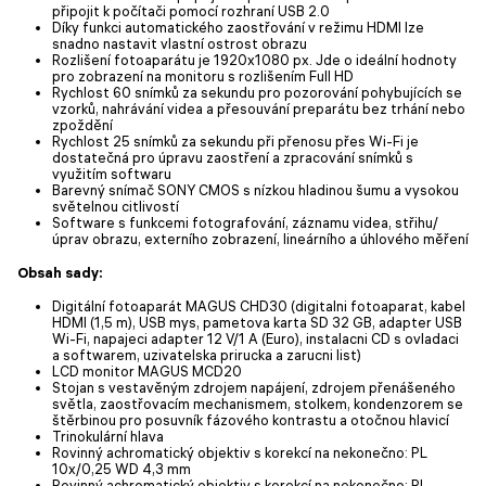
připojit k počítači pomocí rozhraní USB 2.0
Díky funkci automatického zaostřování v režimu HDMI lze
snadno nastavit vlastní ostrost obrazu
Rozlišení fotoaparátu je 1920x1080 px. Jde o ideální hodnoty
pro zobrazení na monitoru s rozlišením Full HD
Rychlost 60 snímků za sekundu pro pozorování pohybujících se
vzorků, nahrávání videa a přesouvání preparátu bez trhání nebo
zpoždění
Rychlost 25 snímků za sekundu při přenosu přes Wi-Fi je
dostatečná pro úpravu zaostření a zpracování snímků s
využitím softwaru
Barevný snímač SONY CMOS s nízkou hladinou šumu a vysokou
světelnou citlivostí
Software s funkcemi fotografování, záznamu videa, střihu/
úprav obrazu, externího zobrazení, lineárního a úhlového měření
Obsah sady:
Digitální fotoaparát MAGUS CHD30 (digitalni fotoaparat, kabel
HDMI (1,5 m), USB mys, pametova karta SD 32 GB, adapter USB
Wi-Fi, napajeci adapter 12 V/1 A (Euro), instalacni CD s ovladaci
a softwarem, uzivatelska prirucka a zarucni list)
LCD monitor MAGUS MCD20
Stojan s vestavěným zdrojem napájení, zdrojem přenášeného
světla, zaostřovacím mechanismem, stolkem, kondenzorem se
štěrbinou pro posuvník fázového kontrastu a otočnou hlavicí
Trinokulární hlava
Rovinný achromatický objektiv s korekcí na nekonečno: PL
10x/0,25 WD 4,3 mm
Rovinný achromatický objektiv s korekcí na nekonečno: PL