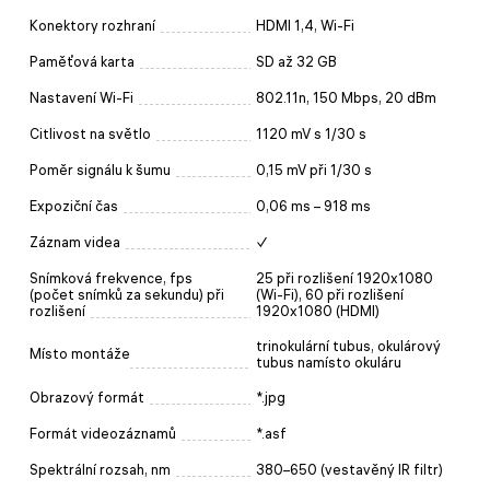
Konektory rozhraní
HDMI 1,4, Wi-Fi
Paměťová karta
SD až 32 GB
Nastavení Wi-Fi
802.11n, 150 Mbps, 20 dBm
Citlivost na světlo
1120 mV s 1/30 s
Poměr signálu k šumu
0,15 mV při 1/30 s
Expoziční čas
0,06 ms – 918 ms
Záznam videa
✓
Snímková frekvence, fps
25 při rozlišení 1920x1080
(počet snímků za sekundu) při
(Wi-Fi), 60 při rozlišení
rozlišení
1920x1080 (HDMI)
trinokulární tubus, okulárový
Místo montáže
tubus namísto okuláru
Obrazový formát
*.jpg
Formát videozáznamů
*.asf
Spektrální rozsah, nm
380–650 (vestavěný IR filtr)