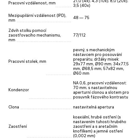
21,0 (4x); 4,3 (10x); 8,0 (20х);
Pracovní vzdálenost, mm
3,5 (40x)
Mezipupilární vzdálenost (IPD),
48 — 75
mm
Zdvih stolku pomocí
zaostřovacího mechanismu,
77/112
mm
pevný, s mechanickým
nástavcem pro posouvání
preparátu; držáky misek:
Pracovní stolek, mm
29x77 mm, Ø90 mm; 34x77,5
mm, Ø68,5 mm; 57x82 mm,
Ø60 mm
NA 0,6, pracovní vzdálenost:
70 mm; s nastavitelnou
Kondenzor
aperturní clonou a slotem pro
posuvník fázového kontrastu
Clona
nastavitelná apertura
koaxiální, hrubé ostření (s
nastavením tuhosti hrubého
Zaostření
zaostření a s aretačním
knoflíkem) a jemné ostření
(0,002 mm)