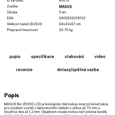
ID výrobku
83013
Značka
MAGUS
Záruka
5 let
EAN
5905555018102
Velikost balení (DxŠxV)
64x42x67 cm
Přepravní hmotnost
20.75 kg
popis
specifikace
stahování
video
recenze
dotazy/zpětná vazba
Popis
MAGUS Bio VD300 LCD je biologický mikroskop inverzní konstrukce
pro studium vzorků v laboratorním nádobí o výšce až 70 mm a
tloušťce dna až 1,2 mm. Objektem studia mohou být kolonie buněk,