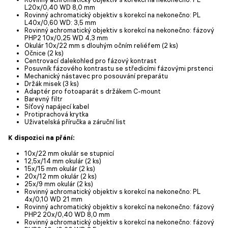
L20х/0,40 WD 8,0 mm
Rovinný achromatický objektiv s korekcí na nekonečno: PL
L40х/0,60 WD: 3,5 mm
Rovinný achromatický objektiv s korekcí na nekonečno: fázový
PHP2 10x/0,25 WD 4,3 mm
Okulár 10x/22 mm s dlouhým očním reliéfem (2 ks)
Očnice (2 ks)
Centrovací dalekohled pro fázový kontrast
Posuvník fázového kontrastu se středicími fázovými prstenci
Mechanický nástavec pro posouvání preparátu
Držák misek (3 ks)
Adaptér pro fotoaparát s držákem C-mount
Barevný filtr
Síťový napájecí kabel
Protiprachová krytka
Uživatelská příručka a záruční list
K dispozici na přání:
10x/22 mm okulár se stupnicí
12,5x/14 mm okulár (2 ks)
15x/15 mm okulár (2 ks)
20x/12 mm okulár (2 ks)
25x/9 mm okulár (2 ks)
Rovinný achromatický objektiv s korekcí na nekonečno: PL
4x/0,10 WD 21 mm
Rovinný achromatický objektiv s korekcí na nekonečno: fázový
PHP2 20x/0,40 WD 8,0 mm
Rovinný achromatický objektiv s korekcí na nekonečno: fázový