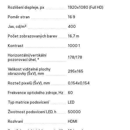
Rozlišení displeje, px
1920x1080 (Full HD)
Poměr stran
16:9
Jas, cd/m²
400
Počet zobrazovaných barev
16,7 m
Kontrast
1000:1
Horizontální/vertikální
178/178
pozorovací úhel, °
Velikost viditelné plochy
295x165
obrazovky (ŠxV), mm
Rozteč pixelů (ŠxV), mm
0,154x0,154
Frekvence optického zdroje, Hz
60
Typ matrice podsvícení
LED
Životnost podsvícení LED, h
50000
Rozhraní
HDMI