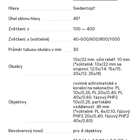
Hlava
Siedentopf
Úhel sklonu hlavy
45°
Zvětšení, x
100 — 400
Zvětšení, x (volitelné)
40–500/600/800/1000
Průměr tubusu okuláru v mm
30
10x/22 mm, oční reliéf: 10 mm
(*volitelně: 10x/22 mm se
Okuláry
stupnicí, 12,5x/14; 15x/15;
20x/12; 25x/9)
rovinné achromatické s
korekcí na nekonečno: PL
10x/0,25; PL 20x/0,40; PL
40x/0,60; fázový PHP2
Objektivy
10x/0,25; parfokální
vzdálenost: 45 mm
(*volitelně: PL 4x/0,10; fázový
PHP2 20x/0,40; fázový PHP2
40x/0,60)
Revolverový nosič
pro 4 objektivy