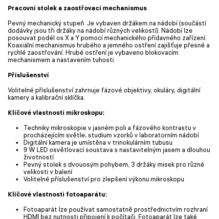
Pracovní stolek a zaostřovací mechanismus
Pevný mechanický stupeň. Je vybaven držákem na nádobí (součástí
dodávky jsou tři držáky na nádobí různých velikostí). Nádobí lze
posouvat podél os X a Y pomocí mechanického přídavného zařízení.
Koaxiální mechanismus hrubého a jemného ostření zajišťuje přesné a
rychlé zaostřování. Hrubé ostření je vybaveno blokovacím
mechanismem a nastavením tuhosti.
Příslušenství
Volitelné příslušenství zahrnuje fázové objektivy, okuláry, digitální
kamery a kalibrační sklíčka.
Klíčové vlastnosti mikroskopu:
Techniky mikroskopie v jasném poli a fázového kontrastu v
procházejícím světle; studium vzorků v laboratorním nádobí
Digitální kamera je umístěna v trinokulárním tubusu
9 W LED osvětlovací soustava s nastavitelným jasem a dlouhou
životností
Pevný stolek s dvouosým pohybem, 3 držáky misek pro různé
velikosti v balení
Volitelné příslušenství pro zlepšení výkonu mikroskopu
Klíčové vlastnosti fotoaparátu:
Fotoaparát lze používat samostatně prostřednictvím rozhraní
HDMI bez nutnosti připojení k počítači. Fotoaparát lze také