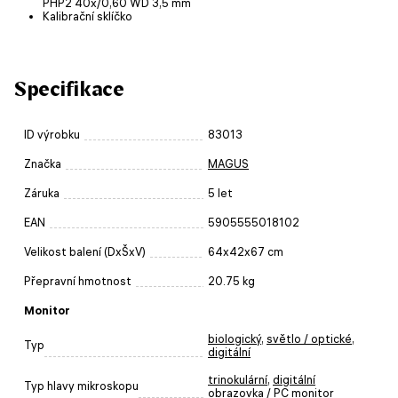
PHP2 40x/0,60 WD 3,5 mm
Kalibrační sklíčko
Specifikace
ID výrobku
83013
Značka
MAGUS
Záruka
5 let
EAN
5905555018102
Velikost balení (DxŠxV)
64x42x67 cm
Přepravní hmotnost
20.75 kg
Monitor
biologický
,
světlo / optické
,
Typ
digitální
trinokulární
,
digitální
Typ hlavy mikroskopu
obrazovka / PC monitor