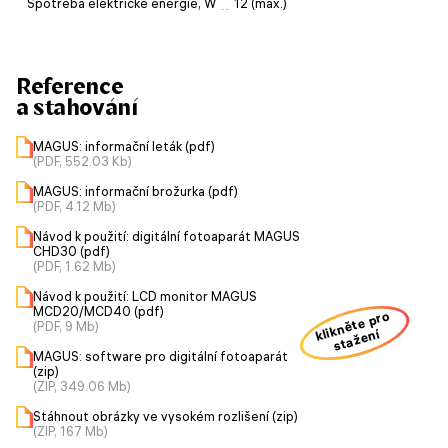
Spotřeba elektrické energie, W
12 (max.)
Reference
a stahování
MAGUS: informační leták (pdf)
(PDF, 552.03 Kb)
MAGUS: informační brožurka (pdf)
(PDF, 4.12 Mb)
Návod k použití: digitální fotoaparát MAGUS
CHD30 (pdf)
(PDF, 1.62 Mb)
Návod k použití: LCD monitor MAGUS
MCD20/MCD40 (pdf)
klikněte pro
(PDF, 9 Mb)
stažení
MAGUS: software pro digitální fotoaparát
(zip)
(ZIP, 349.06 Mb)
Stáhnout obrázky ve vysokém rozlišení (zip)
(ZIP, 167 Mb)