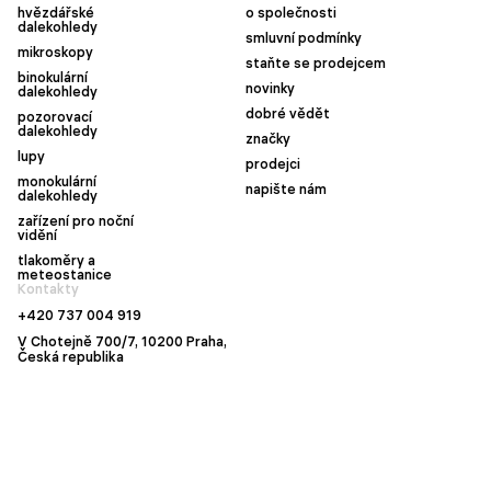
hvězdářské
o společnosti
dalekohledy
smluvní podmínky
mikroskopy
staňte se prodejcem
binokulární
novinky
dalekohledy
dobré vědět
pozorovací
dalekohledy
značky
lupy
prodejci
monokulární
napište nám
dalekohledy
zařízení pro noční
vidění
tlakoměry a
meteostanice
Kontakty
+420 737 004 919
V Chotejně 700/7, 10200 Praha,
Česká republika