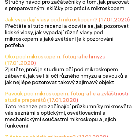
Stručný návod pro začátečníky o tom, jak pracovat
s preparovanými sklíčky pro práci s mikroskopem
Jak vypadají vlasy pod mikroskopem? (17.01.2020)
Přečtěte si tuto recenzi a dozvíte se, jak pozorovat
lidské vlasy, jak vypadají různé vlasy pod
mikroskopem a jaké zvětšení je k pozorování
potřeba
Oko pod mikroskopem: fotografie hmyzu
(17.01.2020)
Zjistěte, proč je studium očí pod mikroskopem
zábavné, jak se liší oči různého hmyzu a pavouků a
jak nejlépe pozorovat takový zajímavý objekt
Pavouk pod mikroskopem: fotografie a zvláštnosti
studia preparátů (17.01.2020)
Tato recenze pro začínající průzkumníky mikrosvěta
vás seznámí s optickými, osvětlovacími a
mechanickými součástmi mikroskopu a jejich
funkcemi
Z čeho se skládá mikroskop? (17.01.2020)