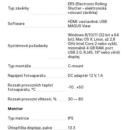
ERS (Electronic Rolling
Typ závěrky
Shutter – elektronická
rolovací závěrka)
HDMI: vestavěné; USB:
Software
MAGUS View
Windows 8/10/11 (32 bit a 64
bit), Mac OS X, Linux, až 2,8
GHz Intel Core 2 nebo vyšší,
Systémové požadavky
minimálně 4 GB RAM, port
USB 2.0, RJ45, 19" nebo větší
displej
Typ montáže
C-mount
Napájení fotoaparátu
DC adaptér 12 V, 1 A
Rozsah provozních teplot
-10...+50
fotoaparátu, °C
Rozsah provozní vlhkosti, %
30 — 80
Monitor
Typ matrice
IPS
Úhlopříčka displeje, palce
13.3