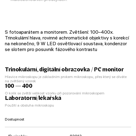
S fotoaparátem a monitorem. Zvětšení: 100–400x.
Trinokulární hlava, rovinné achromatické objektivy s korekcí
na nekonečno, 9 W LED osvětlovací soustava, kondenzor
se slotem pro posuvník fázového kontrastu
Trinokulární, digitální obrazovka / PC monitor
Hlavice mikroskopu je základním prvkem mikroskopu, přes který se díváte
na zvětšený vzorek
100 — 400
O kolik se zvětší velikost vzorku při pozorování mikroskopem
Laboratorní/lékařská
Použití a obsluha mikroskopu
Dostupnost