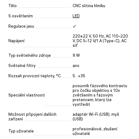
Tělo
CNC slitina hliníku
S osvětlením
LED
Regulace jasu
✓
220±22 V, 50 Hz, AC 110–220
Napájení
V, DC 5–12 V/1 A (Type-C), AC
síť
Typ světelného zdroje
9 W
Světelné filtry
ano
Rozsah provozní teploty, °C
5...+35
posuvník fázového kontrastu
pro čočku objektivu s 10x
Speciální vlastnosti
zvětšením s fázovým
prstencem, který lze
vystředit
Možnost připojení dalších
adaptér Wi-Fi (USB), myš
zařízení
(USB)
profesionálové, zkušení
Typ uživatele
uživatelé