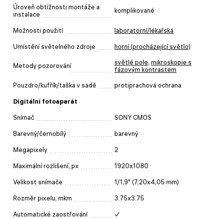
Úroveň obtížnosti montáže a
komplikované
instalace
Možnosti použití
laboratorní/lékařská
Umístění světelného zdroje
horní (procházející světlo)
světlé pole
,
mikroskopie s
Metody pozorování
fázovým kontrastem
Pouzdro/kufřík/taška v sadě
protiprachová ochrana
Digitální fotoaparát
Snímač
SONY CMOS
Barevný/černobílý
barevný
Megapixely
2
Maximální rozlišení, px
1920x1080
Velikost snímače
1/1,9" (7,20x4,05 mm)
Rozměr pixelu, mkm
3.75x3.75
Automatické zaostřování
✓