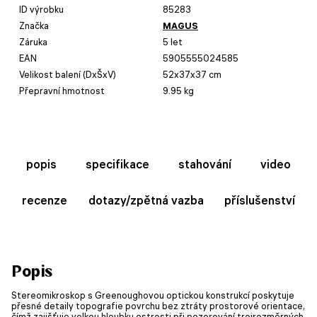
ID výrobku
85283
Značka
MAGUS
Záruka
5 let
EAN
5905555024585
Velikost balení (DxŠxV)
52x37x37 cm
Přepravní hmotnost
9.95 kg
popis
specifikace
stahování
video
recenze
dotazy/zpětná vazba
příslušenství
Popis
Stereomikroskop s Greenoughovou optickou konstrukcí poskytuje
přesné detaily topografie povrchu bez ztráty prostorové orientace,
čímž zajišťuje velkou hloubku ostrosti při pozorování trojrozměrných