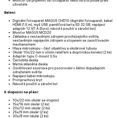
Monitor lze připevnit na fotoaparát nebo na stůl podle přání
uživatele
Balení:
Digitální fotoaparát MAGUS CHD10 (digitální fotoaparát, kabel
HDMI (1,5 m), myš USB, paměťová karta SD 32 GB, napájecí
adaptér 12 V/1 A (Euro), návod k použití a záruční list)
Monitor MAGUS MCD20
Základna s vestavěným zdrojem procházejícího světla,
vestavěným napájecím zdrojem a stojanem se zaostřovacím
mechanismem
Hlava mikroskopu – část objektivu a okulárové tubusy
Okulár 10х/22 mm s očním reliéfem a dioptrickou korekcí (2 ks)
Adaptér typu C-mount 0,5x
Černobílá deska
Matná skleněná deska
Osvětlovací soustava pro pozorování v šikmo dopadajícím
odraženém světle
Napájecí kabel mikroskopu
Protiprachový kryt
Návod k použití a záruční list
K dispozici na přání:
10x/22 mm okulár se stupnicí
15х/16 mm okulár (2 ks)
20х/12 mm okulár (2 ks)
25х/9 mm okulár (2 ks)
30х/8 mm okulár (2 ks)