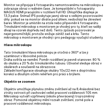
Monitor se připojuje k fotoaparátu namontovanému na mikroskopu a
zobrazuje obraz v reálném čase. Je kompatibilní s fotoaparáty
MAGUS HDMI pracujícími v rozlišení Full HD. Úhlopříčka displeje je
13,3 palce. Snímač IPS poskytuje jasný obraz s velkými pozorovacími
úhly: pokud se na monitor díváte pod úhlem, nedochází ke zkreslení
barev. Monitor je umístěn na stole nebo připevněn k fotoaparátu.
Trinokulární mikroskop s monitorem je vhodný pro ty, kteří se raději
dívají na vzorek dopředu než dolů. Tento způsob pozorování je
nejergonomičtější, protože snižuje zátěž zad a krku. Tento
mikroskop s monitorem je vhodný i pro pedagogy vyučující studenty.
Hlava mikroskopu
Tato trinokulární hlava mikroskopu je otočná o 360° a lze ji
uzamknout v libovolné poloze.
Dráha světla se nemění. Poměr rozdělení je pevně stanoven: 80 %
do okuláru a 20 % do trinokulárního tubusu. Uživatel sleduje obraz v
okulárech a současně na obrazovce.
Základní konfigurace obsahuje okuláry 10x/22 mm s dioptrickou
korekcí a dlouhým očním reliéfem pro práci s brýlemi.
Objektiv se zoomem
Objektiv umožňuje plynulou změnu zvětšení až na 8,4násobné bez
ztráty ostrosti při zachování velké pracovní vzdálenosti 105 mm.
Mikroskop vytváří vzpřímený (nikoliv převrácený) trojrozměrný
obraz. Pomocné objektivy mění rozsah zvětšení, zorné pole a
pracovní vzdálenost mikroskopu.