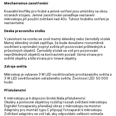
Mechanismus zaostřování
Koaxiální knoflíky pro hrubé a jemné ostření jsou umístěny na obou
stranách stojanu. Jemné zaostřování usnadňuje nastavení
mikroskopu při použití zvětšení nad 40x. Tuhost hrubého ostření je
nastavitelná.
Deska pracovního stolku
V závislosti na vzorku se zvolí matný skleněný nebo černobílý stolek.
Matný skleněný stolek zajišťuje, že bude dosaženo rovnoměrné
osvětlení a optimální rozptyl světla při pozorování průhledných a
průsvitných objektů. Černobílý stolek se volí pro pozorování
neprůhledných objektů na kontrastním pozadí: černá strana pro
světlé objekty a bílá strana pro tmavé objekty.
Zdroje světla
Mikroskop je vybaven 3 W LED osvětlovačem procházejícího světla a
3 W LED osvětlovačem odraženého světla. Životnost LED: 50 000
hodin.
Příslušenství
K mikroskopu je k dispozici široká škála příslušenství.
Okuláry a pomocné objektivy rozšiřují rozsah zvětšení mikroskopu.
Digitální fotoaparáty přenášejí obraz z mikroskopu na monitor.
Adaptéry pro montáž typu C připojují fotoaparát k mikroskopu.
Zvětšení adaptéru se volí tak, aby odpovídalo velikosti snímače