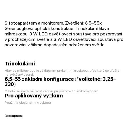
S fotoaparátem a monitorem. Zvětšení: 6,5–55х.
Greenoughova optická konstrukce. Trinokulární hlava
mikroskopu, 3 W LED osvětlovací soustava pro pozorování
v procházejícím světle a 3 W LED osvětlovací soustava pro
pozorování v šikmo dopadajícím odraženém světle
Trinokulární
Hlavice mikroskopu je základním prvkem mikroskopu, přes který se díváte
na zvětšený vzorek
6,5–55 základní konfigurace (*volitelně: 3,25–
330)
O kolik se zvětší velikost vzorku při pozorování mikroskopem
Pro aplikovaný výzkum
Použití a obsluha mikroskopu
Dostupnost