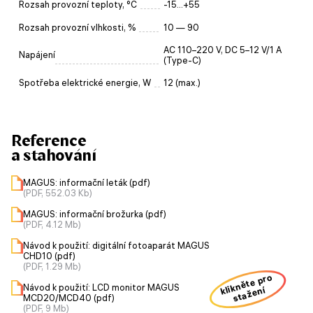
Rozsah provozní teploty, °C
-15...+55
Rozsah provozní vlhkosti, %
10 — 90
AC 110–220 V, DC 5–12 V/1 A
Napájení
(Type-C)
Spotřeba elektrické energie, W
12 (max.)
Reference
a stahování
MAGUS: informační leták (pdf)
(PDF, 552.03 Kb)
MAGUS: informační brožurka (pdf)
(PDF, 4.12 Mb)
Návod k použití: digitální fotoaparát MAGUS
CHD10 (pdf)
(PDF, 1.29 Mb)
klikněte pro
Návod k použití: LCD monitor MAGUS
stažení
MCD20/MCD40 (pdf)
(PDF, 9 Mb)