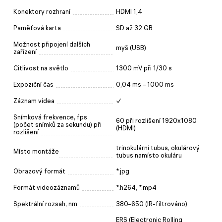
Konektory rozhraní
HDMI 1,4
Paměťová karta
SD až 32 GB
Možnost připojení dalších
myš (USB)
zařízení
Citlivost na světlo
1300 mV při 1/30 s
Expoziční čas
0,04 ms – 1000 ms
Záznam videa
✓
Snímková frekvence, fps
60 při rozlišení 1920x1080
(počet snímků za sekundu) při
(HDMI)
rozlišení
trinokulární tubus, okulárový
Místo montáže
tubus namísto okuláru
Obrazový formát
*.jpg
Formát videozáznamů
*.h264, *.mp4
Spektrální rozsah, nm
380–650 (IR-filtrováno)
ERS (Electronic Rolling