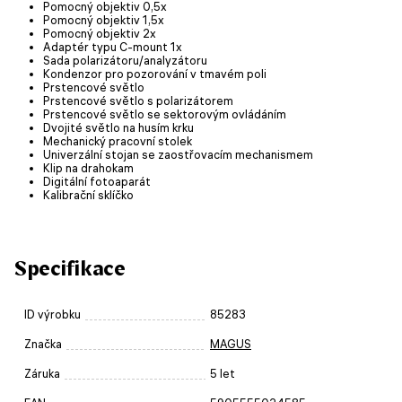
Pomocný objektiv 0,5x
Pomocný objektiv 1,5x
Pomocný objektiv 2x
Adaptér typu C-mount 1x
Sada polarizátoru/analyzátoru
Kondenzor pro pozorování v tmavém poli
Prstencové světlo
Prstencové světlo s polarizátorem
Prstencové světlo se sektorovým ovládáním
Dvojité světlo na husím krku
Mechanický pracovní stolek
Univerzální stojan se zaostřovacím mechanismem
Klip na drahokam
Digitální fotoaparát
Kalibrační sklíčko
Specifikace
ID výrobku
85283
Značka
MAGUS
Záruka
5 let