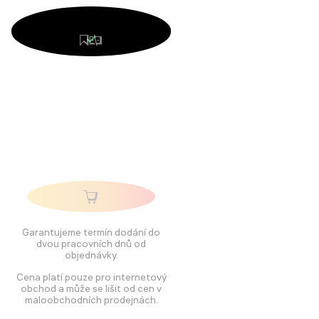
Garantujeme termín dodání do
dvou pracovních dnů od
objednávky.
Cena platí pouze pro internetový
obchod a může se lišit od cen v
maloobchodních prodejnách.