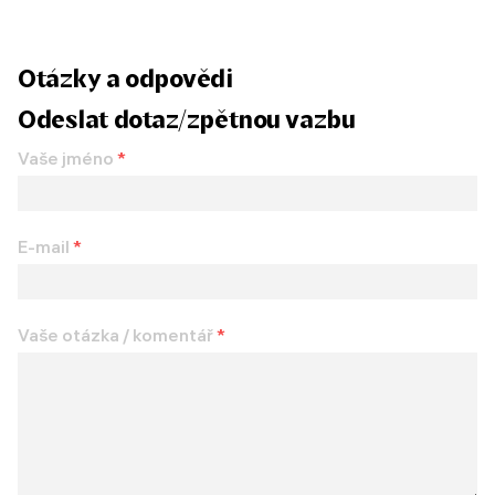
Otázky a odpovědi
Odeslat dotaz/zpětnou vazbu
Vaše jméno
*
E-mail
*
Vaše otázka / komentář
*