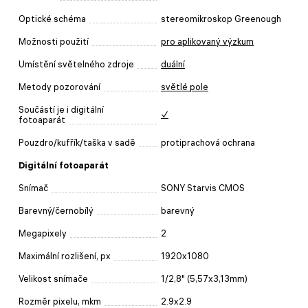
Optické schéma
stereomikroskop Greenough
Možnosti použití
pro aplikovaný výzkum
Umístění světelného zdroje
duální
Metody pozorování
světlé pole
Součástí je i digitální
✓
fotoaparát
Pouzdro/kufřík/taška v sadě
protiprachová ochrana
Digitální fotoaparát
Snímač
SONY Starvis CMOS
Barevný/černobílý
barevný
Megapixely
2
Maximální rozlišení, px
1920x1080
Velikost snímače
1/2,8" (5,57x3,13mm)
Rozměr pixelu, mkm
2.9x2.9