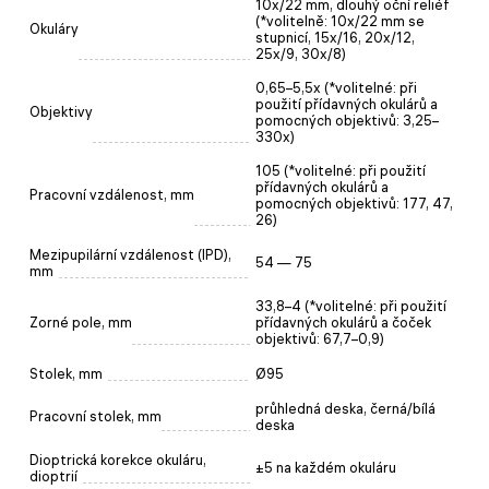
10x/22 mm, dlouhý oční reliéf
(*volitelně: 10x/22 mm se
Okuláry
stupnicí, 15x/16, 20x/12,
25x/9, 30x/8)
0,65–5,5х (*volitelné: při
použití přídavných okulárů a
Objektivy
pomocných objektivů: 3,25–
330х)
105 (*volitelné: při použití
přídavných okulárů a
Pracovní vzdálenost, mm
pomocných objektivů: 177, 47,
26)
Mezipupilární vzdálenost (IPD),
54 — 75
mm
33,8–4 (*volitelné: při použití
Zorné pole, mm
přídavných okulárů a čoček
objektivů: 67,7–0,9)
Stolek, mm
Ø95
průhledná deska, černá/bílá
Pracovní stolek, mm
deska
Dioptrická korekce okuláru,
±5 na každém okuláru
dioptrií