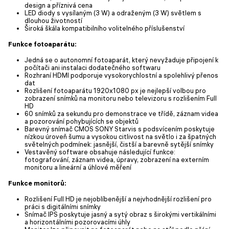
design a příznivá cena
LED diody s vysílaným (3 W) a odraženým (3 W) světlem s
dlouhou životností
Široká škála kompatibilního volitelného příslušenství
Funkce fotoaparátu:
Jedná se o autonomní fotoaparát, který nevyžaduje připojení k
počítači ani instalaci dodatečného softwaru
Rozhraní HDMI podporuje vysokorychlostní a spolehlivý přenos
dat
Rozlišení fotoaparátu 1920x1080 px je nejlepší volbou pro
zobrazení snímků na monitoru nebo televizoru s rozlišením Full
HD
60 snímků za sekundu pro demonstrace ve třídě, záznam videa
a pozorování pohybujících se objektů
Barevný snímač CMOS SONY Starvis s podsvícením poskytuje
nízkou úroveň šumu a vysokou citlivost na světlo i za špatných
světelných podmínek: jasnější, čistší a barevně sytější snímky
Vestavěný software obsahuje následující funkce:
fotografování, záznam videa, úpravy, zobrazení na externím
monitoru a lineární a úhlové měření
Funkce monitorů:
Rozlišení Full HD je nejoblíbenější a nejvhodnější rozlišení pro
práci s digitálními snímky
Snímač IPS poskytuje jasný a sytý obraz s širokými vertikálními
a horizontálními pozorovacími úhly