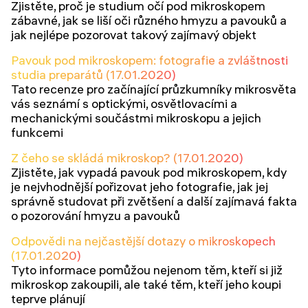
Zjistěte, proč je studium očí pod mikroskopem
zábavné, jak se liší oči různého hmyzu a pavouků a
jak nejlépe pozorovat takový zajímavý objekt
Pavouk pod mikroskopem: fotografie a zvláštnosti
studia preparátů (17.01.2020)
Tato recenze pro začínající průzkumníky mikrosvěta
vás seznámí s optickými, osvětlovacími a
mechanickými součástmi mikroskopu a jejich
funkcemi
Z čeho se skládá mikroskop? (17.01.2020)
Zjistěte, jak vypadá pavouk pod mikroskopem, kdy
je nejvhodnější pořizovat jeho fotografie, jak jej
správně studovat při zvětšení a další zajímavá fakta
o pozorování hmyzu a pavouků
Odpovědi na nejčastější dotazy o mikroskopech
(17.01.2020)
Tyto informace pomůžou nejenom těm, kteří si již
mikroskop zakoupili, ale také těm, kteří jeho koupi
teprve plánují