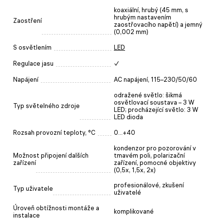
koaxiální, hrubý (45 mm, s
hrubým nastavením
Zaostření
zaostřovacího napětí) a jemný
(0,002 mm)
S osvětlením
LED
Regulace jasu
✓
Napájení
AC napájení, 115–230/50/60
odražené světlo: šikmá
osvětlovací soustava – 3 W
Typ světelného zdroje
LED; procházející světlo: 3 W
LED dioda
Rozsah provozní teploty, °C
0...+40
kondenzor pro pozorování v
Možnost připojení dalších
tmavém poli, polarizační
zařízení
zařízení, pomocné objektivy
(0,5х, 1,5х, 2х)
profesionálové, zkušení
Typ uživatele
uživatelé
Úroveň obtížnosti montáže a
komplikované
instalace