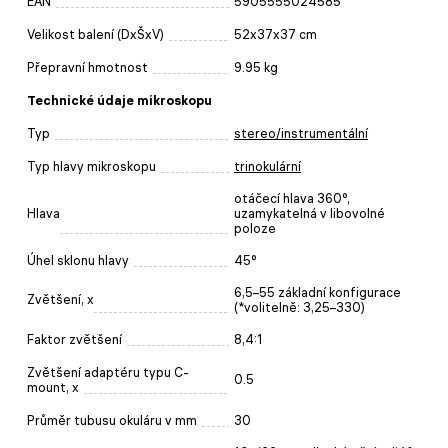
EAN
5905555024585
Velikost balení (DxŠxV)
52x37x37 cm
Přepravní hmotnost
9.95 kg
Technické údaje mikroskopu
Typ
stereo/instrumentální
Typ hlavy mikroskopu
trinokulární
otáčecí hlava 360°,
Hlava
uzamykatelná v libovolné
poloze
Úhel sklonu hlavy
45°
6,5–55 základní konfigurace
Zvětšení, x
(*volitelně: 3,25–330)
Faktor zvětšení
8,4:1
Zvětšení adaptéru typu C-
0.5
mount, x
Průměr tubusu okuláru v mm
30