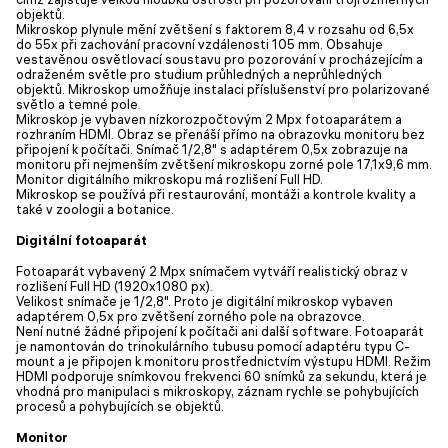
objektů.
Mikroskop plynule mění zvětšení s faktorem 8,4 v rozsahu od 6,5x
do 55x při zachování pracovní vzdálenosti 105 mm. Obsahuje
vestavěnou osvětlovací soustavu pro pozorování v procházejícím a
odraženém světle pro studium průhledných a neprůhledných
objektů. Mikroskop umožňuje instalaci příslušenství pro polarizované
světlo a temné pole.
Mikroskop je vybaven nízkorozpočtovým 2 Mpx fotoaparátem a
rozhraním HDMI. Obraz se přenáší přímo na obrazovku monitoru bez
připojení k počítači. Snímač 1/2,8" s adaptérem 0,5x zobrazuje na
monitoru při nejmenším zvětšení mikroskopu zorné pole 17,1x9,6 mm.
Monitor digitálního mikroskopu má rozlišení Full HD.
Mikroskop se používá při restaurování, montáži a kontrole kvality a
také v zoologii a botanice.
Digitální fotoaparát
Fotoaparát vybavený 2 Mpx snímačem vytváří realistický obraz v
rozlišení Full HD (1920x1080 px).
Velikost snímače je 1/2,8". Proto je digitální mikroskop vybaven
adaptérem 0,5x pro zvětšení zorného pole na obrazovce.
Není nutné žádné připojení k počítači ani další software. Fotoaparát
je namontován do trinokulárního tubusu pomocí adaptéru typu C-
mount a je připojen k monitoru prostřednictvím výstupu HDMI. Režim
HDMI podporuje snímkovou frekvenci 60 snímků za sekundu, která je
vhodná pro manipulaci s mikroskopy, záznam rychle se pohybujících
procesů a pohybujících se objektů.
Monitor