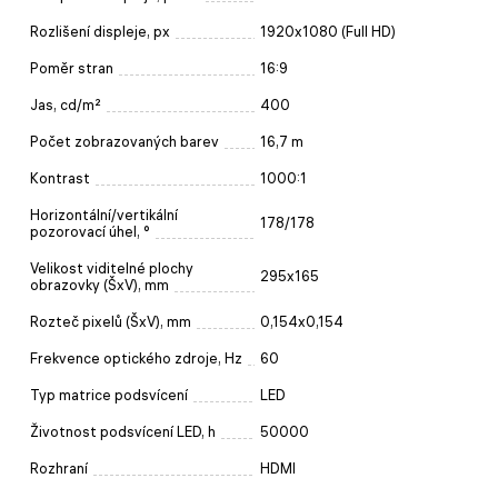
Rozlišení displeje, px
1920x1080 (Full HD)
Poměr stran
16:9
Jas, cd/m²
400
Počet zobrazovaných barev
16,7 m
Kontrast
1000:1
Horizontální/vertikální
178/178
pozorovací úhel, °
Velikost viditelné plochy
295x165
obrazovky (ŠxV), mm
Rozteč pixelů (ŠxV), mm
0,154x0,154
Frekvence optického zdroje, Hz
60
Typ matrice podsvícení
LED
Životnost podsvícení LED, h
50000
Rozhraní
HDMI