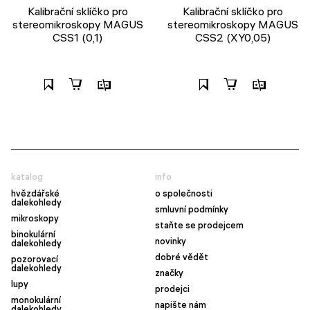
Kalibrační sklíčko pro
Kalibrační sklíčko pro
stereomikroskopy MAGUS
stereomikroskopy MAGUS
CSS1 (0,1)
CSS2 (XY0,05)
katalog
info
hvězdářské
o společnosti
dalekohledy
smluvní podmínky
mikroskopy
staňte se prodejcem
binokulární
novinky
dalekohledy
dobré vědět
pozorovací
dalekohledy
značky
lupy
prodejci
monokulární
napište nám
dalekohledy