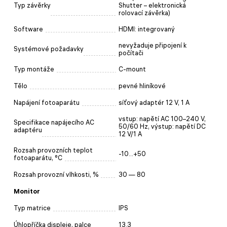
Typ závěrky
Shutter – elektronická
rolovací závěrka)
Software
HDMI: integrovaný
nevyžaduje připojení k
Systémové požadavky
počítači
Typ montáže
C-mount
Tělo
pevné hliníkové
Napájení fotoaparátu
síťový adaptér 12 V, 1 A
vstup: napětí AC 100–240 V,
Specifikace napájecího AC
50/60 Hz, výstup: napětí DC
adaptéru
12 V/1 A
Rozsah provozních teplot
-10...+50
fotoaparátu, °C
Rozsah provozní vlhkosti, %
30 — 80
Monitor
Typ matrice
IPS
Úhlopříčka displeje, palce
13.3