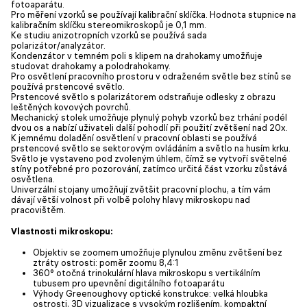
fotoaparátu.
Pro měření vzorků se používají kalibrační sklíčka. Hodnota stupnice na
kalibračním sklíčku stereomikroskopů je 0,1 mm.
Ke studiu anizotropních vzorků se používá sada
polarizátor/analyzátor.
Kondenzátor v temném poli s klipem na drahokamy umožňuje
studovat drahokamy a polodrahokamy.
Pro osvětlení pracovního prostoru v odraženém světle bez stínů se
používá prstencové světlo.
Prstencové světlo s polarizátorem odstraňuje odlesky z obrazu
leštěných kovových povrchů.
Mechanický stolek umožňuje plynulý pohyb vzorků bez trhání podél
dvou os a nabízí uživateli další pohodlí při použití zvětšení nad 20x.
K jemnému doladění osvětlení v pracovní oblasti se používá
prstencové světlo se sektorovým ovládáním a světlo na husím krku.
Světlo je vystaveno pod zvoleným úhlem, čímž se vytvoří světelné
stíny potřebné pro pozorování, zatímco určitá část vzorku zůstává
osvětlena.
Univerzální stojany umožňují zvětšit pracovní plochu, a tím vám
dávají větší volnost při volbě polohy hlavy mikroskopu nad
pracovištěm.
Vlastnosti mikroskopu:
Objektiv se zoomem umožňuje plynulou změnu zvětšení bez
ztráty ostrosti: poměr zoomu 8,4:1
360° otočná trinokulární hlava mikroskopu s vertikálním
tubusem pro upevnění digitálního fotoaparátu
Výhody Greenoughovy optické konstrukce: velká hloubka
ostrosti, 3D vizualizace s vysokým rozlišením, kompaktní