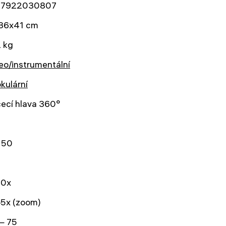
7922030807
36x41 cm
 kg
eo/instrumentální
okulární
ecí hlava 360°
 50
0x
–5x (zoom)
— 75