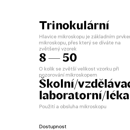
Trinokulární
Hlavice mikroskopu je základním prvk
mikroskopu, přes který se díváte na
zvětšený vzorek
8 — 50
O kolik se zvětší velikost vzorku při
pozorování mikroskopem
Školní/vzdělávac
laboratorní/lék
Použití a obsluha mikroskopu
Dostupnost