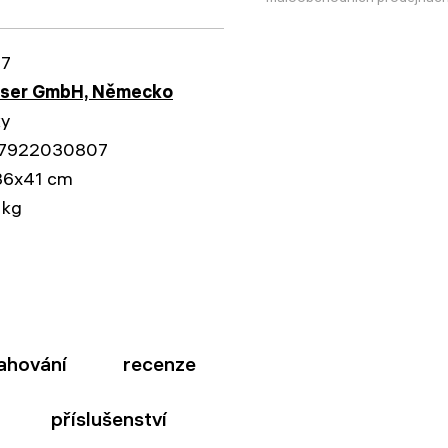
17
sser GmbH, Německo
ky
7922030807
36x41 cm
 kg
ahování
recenze
příslušenství