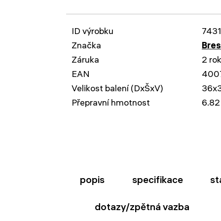
ID výrobku
743
Značka
Bre
Záruka
2 ro
EAN
400
Velikost balení (DxŠxV)
36x
Přepravní hmotnost
6.82
popis
specifikace
st
dotazy/zpětná vazba