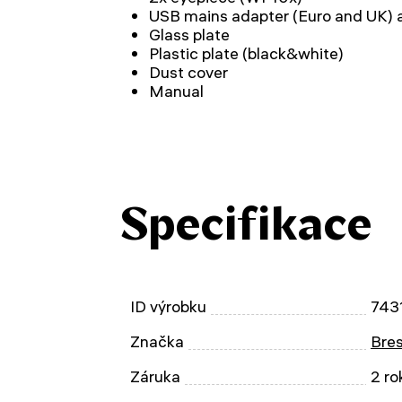
USB mains adapter (Euro and UK) 
Glass plate
Plastic plate (black&white)
Dust cover
Manual
Specifikace
ID výrobku
743
Značka
Bre
Záruka
2 ro