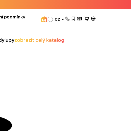
ní podmínky
CZ
dy
lupy
zobrazit celý katalog