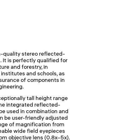
-quality stereo reflected-
It is perfectly qualified for
ure and forestry, in
 institutes and schools, as
assurance of components in
gineering.
ptionally tall height range
he integrated reflected-
 be used in combination and
n be user-friendly adjusted
ange of magnification from
eable wide field eyepieces
m objective lens (0.8x–5x).