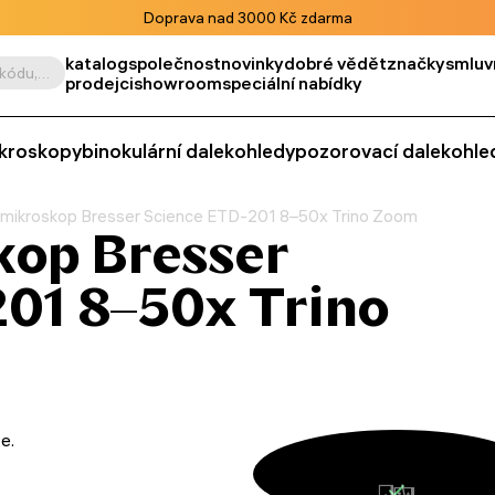
Doprava nad 3000 Kč zdarma
katalog
společnost
novinky
dobré vědět
značky
smluv
Vyhledat podle výrobku, kódu, kategorie apod.
prodejci
showroom
speciální nabídky
kroskopy
binokulární dalekohledy
pozorovací dalekohle
mikroskop Bresser Science ETD-201 8–50x Trino Zoom
kop Bresser
01 8–50x Trino
e.