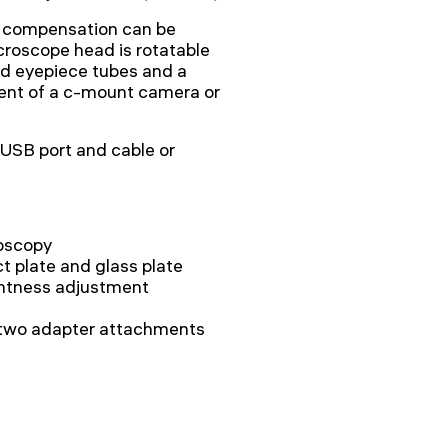
re compensation can be
icroscope head is rotatable
ed eyepiece tubes and a
ent of a c-mount camera or
 USB port and cable or
roscopy
t plate and glass plate
ghtness adjustment
 two adapter attachments