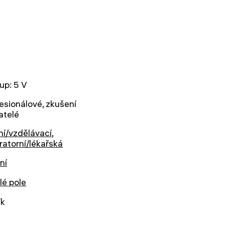
up: 5 V
esionálové, zkušení
atelé
ní/vzdělávací
,
ratorní/lékařská
ní
lé pole
ík