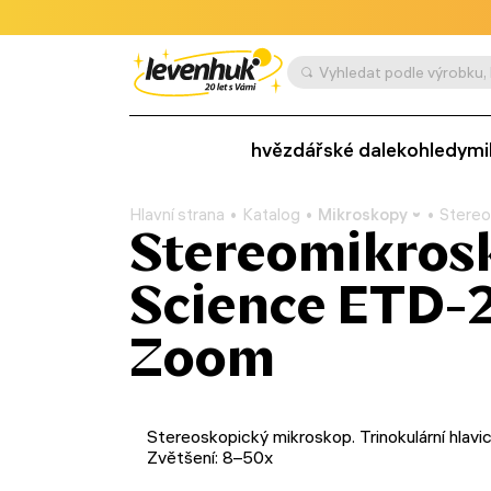
hvězdářské dalekohledy
mi
Hlavní strana
Katalog
Mikroskopy
Stereo
Stereomikros
Science ETD-2
Zoom
Stereoskopický mikroskop. Trinokulární hlavic
Zvětšení: 8–50x