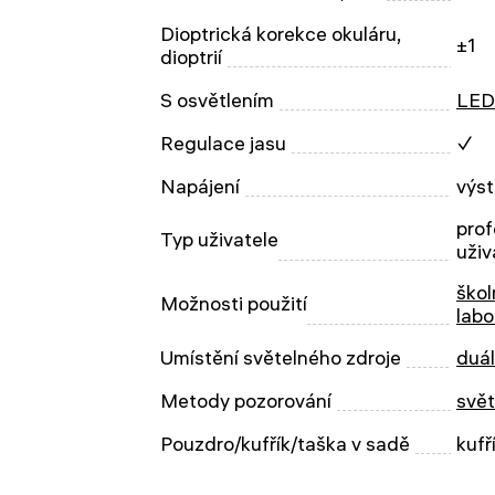
Dioptrická korekce okuláru,
±1
dioptrií
S osvětlením
LED
Regulace jasu
✓
Napájení
výst
prof
Typ uživatele
uživ
škol
Možnosti použití
labo
Umístění světelného zdroje
duál
Metody pozorování
svět
Pouzdro/kufřík/taška v sadě
kufř