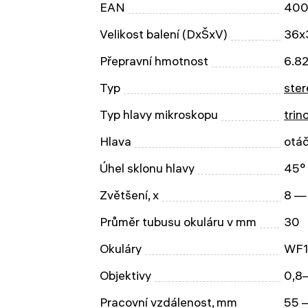
EAN
400
Velikost balení (DxŠxV)
36x
Přepravní hmotnost
6.82
Typ
ster
Typ hlavy mikroskopu
trin
Hlava
otáč
Úhel sklonu hlavy
45°
Zvětšení, x
8 —
Průměr tubusu okuláru v mm
30
Okuláry
WF1
Objektivy
0,8
Pracovní vzdálenost, mm
55 