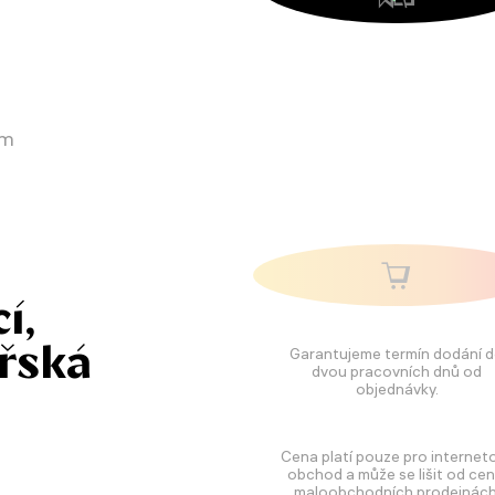
em
í,
ařská
Garantujeme termín dodání 
dvou pracovních dnů od
objednávky.
Cena platí pouze pro internet
obchod a může se lišit od cen
maloobchodních prodejnách