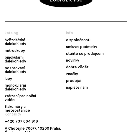
katalog
info
hvězdářské
o společnosti
dalekohledy
smluvní podmínky
mikroskopy
staňte se prodejcem
binokulární
novinky
dalekohledy
dobré vědět
pozorovací
dalekohledy
značky
lupy
prodejci
monokulární
napište nám
dalekohledy
zařízení pro noční
vidění
tlakoměry a
meteostanice
Kontakty
+420 737 004 919
V Chotejně 700/7, 10200 Praha,