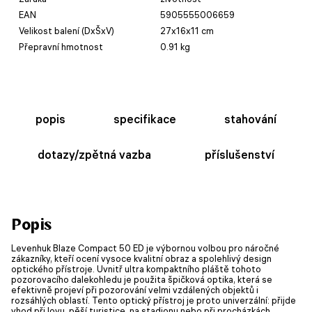
EAN
5905555006659
Velikost balení (DxŠxV)
27x16x11 cm
Přepravní hmotnost
0.91 kg
popis
specifikace
stahování
dotazy/zpětná vazba
příslušenství
Popis
Levenhuk Blaze Compact 50 ED je výbornou volbou pro náročné
zákazníky, kteří ocení vysoce kvalitní obraz a spolehlivý design
optického přístroje. Uvnitř ultra kompaktního pláště tohoto
pozorovacího dalekohledu je použita špičková optika, která se
efektivně projeví při pozorování velmi vzdálených objektů i
rozsáhlých oblastí. Tento optický přístroj je proto univerzální: přijde
vhod při lovu, pěší turistice, na stadionu nebo při procházkách.