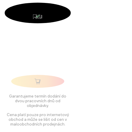
Garantujeme termín dodání do
dvou pracovních dnů od
objednávky.
Cena platí pouze pro internetový
obchod a může se lišit od cen v
maloobchodních prodejnách.