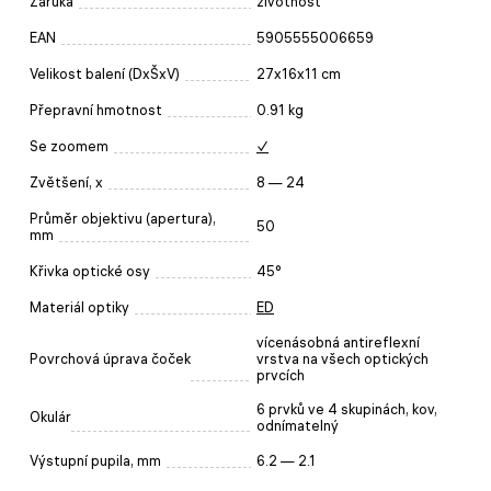
Záruka
životnost
EAN
5905555006659
Velikost balení (DxŠxV)
27x16x11 cm
Přepravní hmotnost
0.91 kg
Se zoomem
✓
Zvětšení, x
8 — 24
Průměr objektivu (apertura),
50
mm
Křivka optické osy
45°
Materiál optiky
ED
vícenásobná antireflexní
Povrchová úprava čoček
vrstva na všech optických
prvcích
6 prvků ve 4 skupinách, kov,
Okulár
odnímatelný
Výstupní pupila, mm
6.2 — 2.1