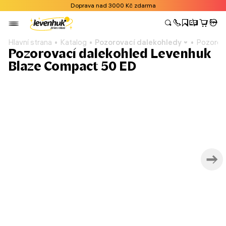
Doprava nad 3000 Kč zdarma
Hlavní strana
Katalog
Pozorovací dalekohledy
Pozorov
Pozorovací dalekohled Levenhuk
Blaze Compact 50 ED