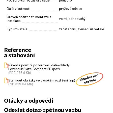
Pouzdro/kufřík/taška v sadě
pouzdro
Další vlastnosti
pryžová očnice
Úroveň obtížnosti montáže a
velmi jednoduchý
instalace
Typ uživatele
začátečníci, zkušení uživatelé
Reference
a stahování
Návod k použití: pozorovací dalekohledy
Levenhuk Blaze Compact ED (pdf)
(PDF, 273.9 Kb)
klikněte pro
stažení
Stáhnout obrázky ve vysokém rozlišení (zip)
(ZIP, 329.04 Mb)
Otázky a odpovědi
Odeslat dotaz/zpětnou vazbu