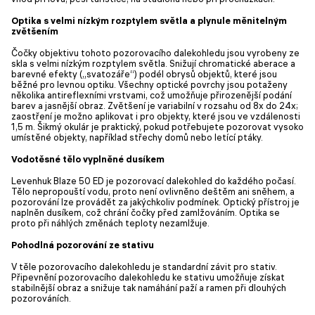
Optika s velmi nízkým rozptylem světla a plynule měnitelným
zvětšením
Čočky objektivu tohoto pozorovacího dalekohledu jsou vyrobeny ze
skla s velmi nízkým rozptylem světla. Snižují chromatické aberace a
barevné efekty („svatozáře“) podél obrysů objektů, které jsou
běžné pro levnou optiku. Všechny optické povrchy jsou potaženy
několika antireflexními vrstvami, což umožňuje přirozenější podání
barev a jasnější obraz. Zvětšení je variabilní v rozsahu od 8x do 24x;
zaostření je možno aplikovat i pro objekty, které jsou ve vzdálenosti
1,5 m. Šikmý okulár je praktický, pokud potřebujete pozorovat vysoko
umístěné objekty, například střechy domů nebo letící ptáky.
Vodotěsné tělo vyplněné dusíkem
Levenhuk Blaze 50 ED je pozorovací dalekohled do každého počasí.
Tělo nepropouští vodu, proto není ovlivněno deštěm ani sněhem, a
pozorování lze provádět za jakýchkoliv podmínek. Optický přístroj je
naplněn dusíkem, což chrání čočky před zamlžováním. Optika se
proto při náhlých změnách teploty nezamlžuje.
Pohodlná pozorování ze stativu
V těle pozorovacího dalekohledu je standardní závit pro stativ.
Připevnění pozorovacího dalekohledu ke stativu umožňuje získat
stabilnější obraz a snižuje tak namáhání paží a ramen při dlouhých
pozorováních.