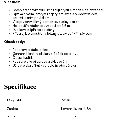
Vlastnosti:
Čočky transfokátoru umožňují plynule měnitelné zvětšení
Optika s velmi nízkým rozptylem světla s vícevrstvým
antireflexním povlakem
Víceprvkový šikmý demontovatelný okulár
Nejkratší vzdálenost zaostření 1,5 m
Dusíková náplň, vodotěsný
Přístroj lze umístit na běžný stativ se 1/4" závitem
Obsah sady:
Pozorovací dalekohled
Ochranné krytky okuláru a čoček objektivu
Čisticí hadřík
Pouzdro pro přepravu a skladování
Uživatelská příručka a celoživotní záruka
Specifikace
ID výrobku
74161
Značka
Levenhuk, Inc., USA