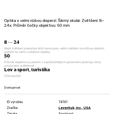
Optika s velmi nízkou disperzí. Šikmý okulár. Zvětšení: 8–
24x. Průměr čočky objektivu: 50 mm
8 — 24
Malé zvětšení poskytuje širší zorné pole, velké zvětšení umožňuje detailní
pohled na velmi vzdálené objekty
50
Průměr objektivu je jedním z nejdůležitějších parametrů přístroje, který
určuje jeho světelnost
Lov a sport, turistika
Účel použití
Dostupnost
ID výrobku
74161
Značka
Levenhuk, Inc., USA
Záruka
životnost