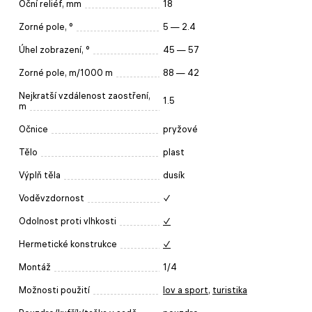
Oční reliéf, mm
18
Zorné pole, °
5 — 2.4
Úhel zobrazení, °
45 — 57
Zorné pole, m/1000 m
88 — 42
Nejkratší vzdálenost zaostření,
1.5
m
Očnice
pryžové
Tělo
plast
Výplň těla
dusík
Voděvzdornost
✓
Odolnost proti vlhkosti
✓
Hermetické konstrukce
✓
Montáž
1/4
Možnosti použití
lov a sport
,
turistika