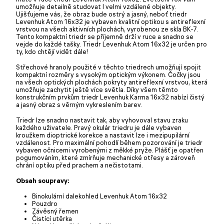
umožňuje detailně studovat I velmi vzdálené objekty.
Ujišťujeme vás, že obraz bude ostrý a jasný, neboť triedr
Levenhuk Atom 16x32 je vybaven kvalitní optikou s antireflexní
vrstvou na všech aktivních plochách, vyrobenou ze skla BK-7.
Tento kompaktní triedr se příjemně drží v ruce a snadno se
vejde do každé tašky. Triedr Levenhuk Atom 16x32 je určen pro
ty, kdo chtějí vidět dále!
Střechové hranoly použité v těchto triedrech umožňují spojit
kompaktní rozměry s vysokým optickým výkonem. Čočky jsou
na všech optických plochách pokryty antireflexní vrstvou, která
umožňuje zachytit ještě více světla. Díky všem těmto
konstrukčním prvkům triedr Levenhuk Karma 16x32 nabízí čistý
a jasný obraz s věrným vykreslením barev.
Triedr lze snadno nastavit tak, aby vyhovoval stavu zraku
každého uživatele. Pravý okulár triedru je dále vybaven
kroužkem dioptrické korekce a nastavit lze i mezipupilární
vzdálenost. Pro maximální pohodlí během pozorování je triedr
vybaven očnicemi vyrobenými z měkké pryže. Plášť je opatřen
pogumováním, které zmírňuje mechanické otřesy a zároveň
chrání optiku před prachem a nečistotami.
Obsah soupravy:
Binokulární dalekohled Levenhuk Atom 16x32
Pouzdro
Závěsný řemen
Čistící utěrka