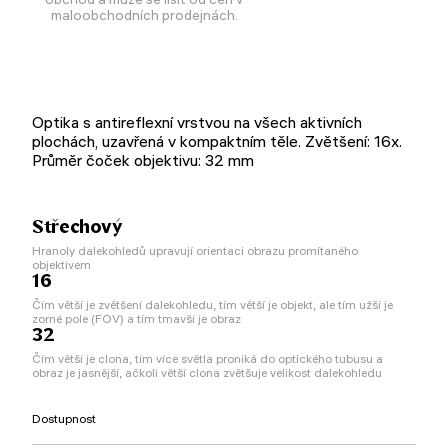
maloobchodních prodejnách.
Optika s antireflexní vrstvou na všech aktivních
plochách, uzavřená v kompaktním těle. Zvětšení: 16x.
Průměr čoček objektivu: 32 mm
Střechový
Hranoly dalekohledů upravují orientaci obrazu promítaného
objektivem
16
Čím větší je zvětšení dalekohledu, tím větší je objekt, ale tím užší je
zorné pole (FOV) a tím tmavší je obraz
32
Čím větší je clona, tím více světla proniká do optického tubusu a
obraz je jasnější, ačkoli větší clona zvětšuje velikost dalekohledu
Dostupnost