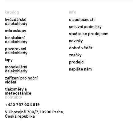
katalog
info
hvězdářské
o společnosti
dalekohledy
smluvní podmínky
mikroskopy
staňte se prodejcem
binokulární
novinky
dalekohledy
dobré vědět
pozorovací
dalekohledy
značky
lupy
prodejci
monokulární
napište nám
dalekohledy
zařízení pro noční
vidění
tlakoměry a
meteostanice
Kontakty
+420 737 004 919
V Chotejně 700/7, 10200 Praha,
Česká republika