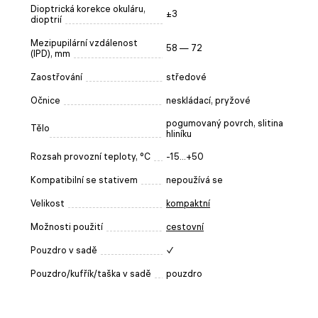
Dioptrická korekce okuláru,
±3
dioptrií
Mezipupilární vzdálenost
58 — 72
(IPD), mm
Zaostřování
středové
Očnice
neskládací, pryžové
pogumovaný povrch, slitina
Tělo
hliníku
Rozsah provozní teploty, °C
-15...+50
Kompatibilní se stativem
nepoužívá se
Velikost
kompaktní
Možnosti použití
cestovní
Pouzdro v sadě
✓
Pouzdro/kufřík/taška v sadě
pouzdro