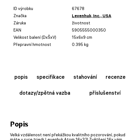
ID výrobku
67678
Značka
Levenhuk, Inc., USA
Záruka
životnost
EAN
5905555000350
Velikost balení (DxŠxV)
15x6x9 cm
Přepravní hmotnost
0.395 kg
popis
specifikace
stahování
recenze
dotazy/zpětná vazba
příslušenství
Popis
Velká vzdálenost není překážkou kvalitního pozorování, pokud
máte v ruce triedr Levenhuk Atom 16x32! Zvětšení 16x vám