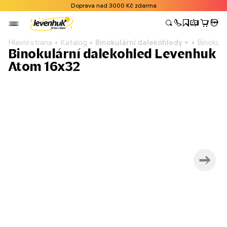
Doprava nad 3000 Kč zdarma
Hlavní strana
Katalog
Binokulární dalekohledy
Binokulá
Binokulární dalekohled Levenhuk
Atom 16x32