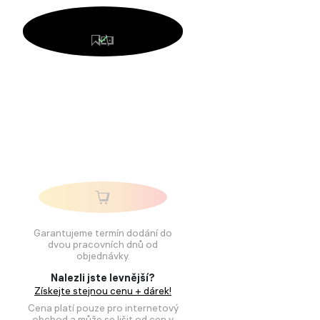
Garantujeme termín dodání do
dvou pracovních dnů od
objednávky.
Nalezli jste levnější?
Získejte stejnou cenu + dárek!
Cena platí pouze pro internetový
obchod a může se lišit od cen v