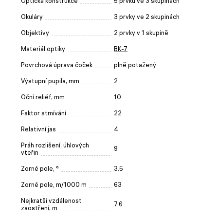
Optická konstrukce
5 prvků ve 3 skupinách
Okuláry
3 prvky ve 2 skupinách
Objektivy
2 prvky v 1 skupině
Materiál optiky
BK-7
Povrchová úprava čoček
plně potažený
Výstupní pupila, mm
2
Oční reliéf, mm
10
Faktor stmívání
22
Relativní jas
4
Práh rozlišení, úhlových
9
vteřin
Zorné pole, °
3.5
Zorné pole, m/1000 m
63
Nejkratší vzdálenost
7.6
zaostření, m