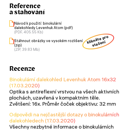
Reference
a stahování
Návod k použití: binokulární
dalekohledy Levenhuk Atom (pdf)
(PDF, 405.55 Kb)
klikněte pro
Stáhnout obrázky ve vysokém rozlišení
stažení
(zip)
(ZIP, 39.83 Mb)
Recenze
Binokulární dalekohled Levenhuk Atom 16x32
(17.03.2020)
Optika s antireflexní vrstvou na všech aktivních
plochách, uzavřená v kompaktním těle.
Zvětšení: 16x. Průměr čoček objektivu: 32 mm
Odpovědi na nejčastější dotazy o binokulárních
dalekohledech (17.03.2020)
Všechny nezbytné informace o binokulárních