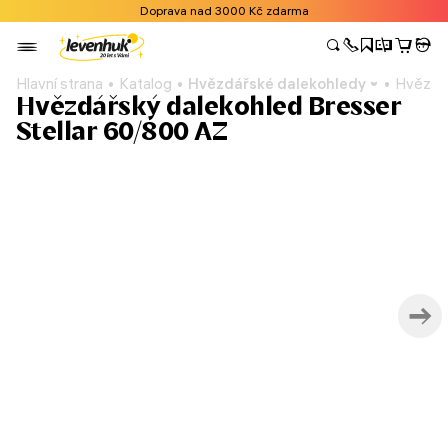
Doprava nad 3000 Kč zdarma
Hlavní strana
Katalog
Hvězdářské dalekohledy
Hvězdář
Hvězdářský dalekohled Bresser
Stellar 60/800 AZ