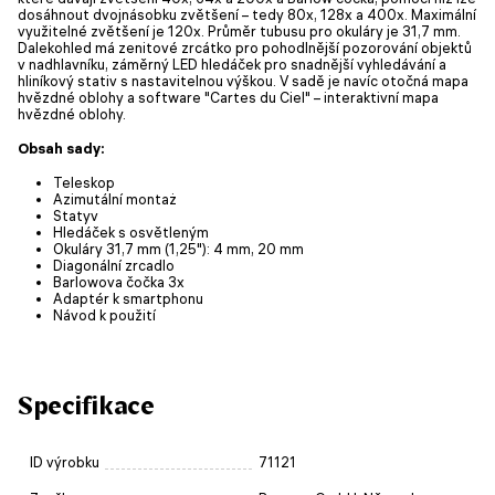
dosáhnout dvojnásobku zvětšení – tedy 80x, 128x a 400x. Maximální
využitelné zvětšení je 120x. Průměr tubusu pro okuláry je 31,7 mm.
Dalekohled má zenitové zrcátko pro pohodlnější pozorování objektů
v nadhlavníku, záměrný LED hledáček pro snadnější vyhledávání a
hliníkový stativ s nastavitelnou výškou. V sadě je navíc otočná mapa
hvězdné oblohy a software "Cartes du Ciel" – interaktivní mapa
hvězdné oblohy.
Obsah sady:
Teleskop
Azimutální montaż
Statyv
Hledáček s osvětleným
Okuláry 31,7 mm (1,25"): 4 mm, 20 mm
Diagonální zrcadlo
Barlowova čočka 3x
Adaptér k smartphonu
Návod k použití
Specifikace
ID výrobku
71121