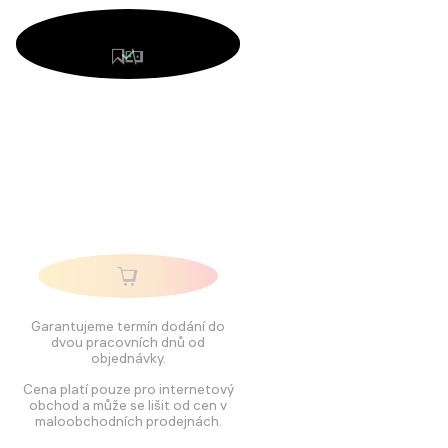
Garantujeme termín dodání do
dvou pracovních dnů od
objednávky.
Cena platí pouze pro internetový
obchod a může se lišit od cen v
maloobchodních prodejnách.