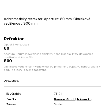
Achromatický refraktor. Apertura: 60 mm. Ohnisková
vzdálenost: 800 mm
Refraktor
Optická konstrukce
60
Apertura – průměr světelného objektivu nebo zrcadla, který dalekohled
používá ke sběru světla
800
Ohnisková vzdálenost – vzdálenost od primárního objektivu nebo zrcadla k
bodu, na který je světlo zaostřeno
Dostupnost
ID výrobku
71121
Značka
Bresser GmbH, Německo
Záruka
2 roky