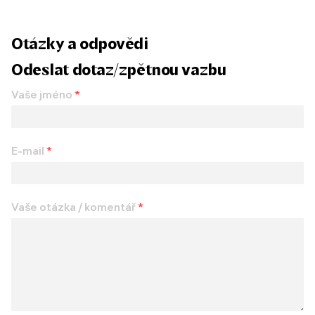
Otázky a odpovědi
Odeslat dotaz/zpětnou vazbu
Vaše jméno
*
E-mail
*
Vaše otázka / komentář
*