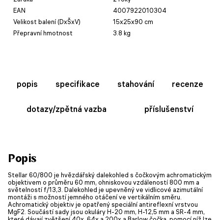
EAN
4007922010304
Velikost balení (DxŠxV)
15x25x90 cm
Přepravní hmotnost
3.8 kg
popis
specifikace
stahování
recenze
dotazy/zpětná vazba
příslušenství
Popis
Stellar 60/800 je hvězdářský dalekohled s čočkovým achromatickým
objektivem o průměru 60 mm, ohniskovou vzdáleností 800 mm a
světelností f/13,3. Dalekohled je upevněný ve vidlicové azimutální
montáži s možností jemného otáčení ve vertikálním směru.
Achromatický objektiv je opatřený speciální antireflexní vrstvou
MgF2. Součástí sady jsou okuláry H-20 mm, H-12,5 mm a SR-4 mm,
které dávají zvětšení 40x, 64x a 200x a Barlow čočka, pomocí níž lze