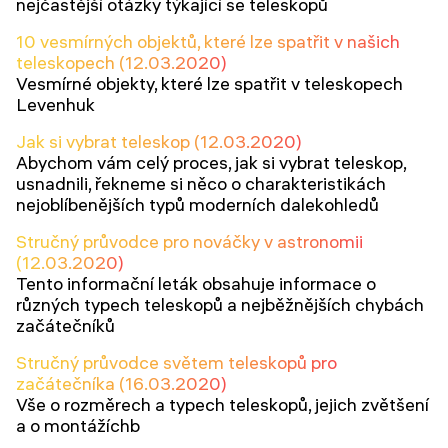
nejčastější otázky týkající se teleskopů
10 vesmírných objektů, které lze spatřit v našich
teleskopech (12.03.2020)
Vesmírné objekty, které lze spatřit v teleskopech
Levenhuk
Jak si vybrat teleskop (12.03.2020)
Abychom vám celý proces, jak si vybrat teleskop,
usnadnili, řekneme si něco o charakteristikách
nejoblíbenějších typů moderních dalekohledů
Stručný průvodce pro nováčky v astronomii
(12.03.2020)
Tento informační leták obsahuje informace o
různých typech teleskopů a nejběžnějších chybách
začátečníků
Stručný průvodce světem teleskopů pro
začátečníka (16.03.2020)
Vše o rozměrech a typech teleskopů, jejich zvětšení
a o montážíchb