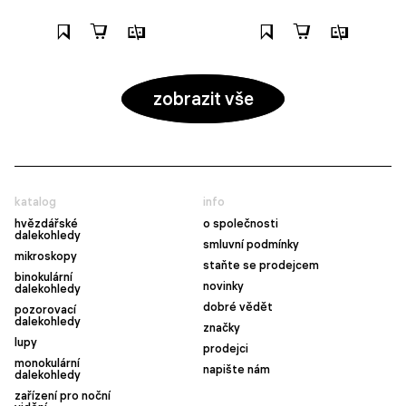
zobrazit vše
katalog
info
hvězdářské
o společnosti
dalekohledy
smluvní podmínky
mikroskopy
staňte se prodejcem
binokulární
novinky
dalekohledy
dobré vědět
pozorovací
dalekohledy
značky
lupy
prodejci
monokulární
napište nám
dalekohledy
zařízení pro noční