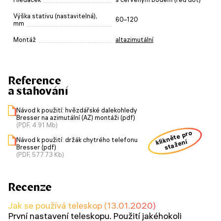
Výška stativu (nastavitelná),
60–120
mm
Montáž
altazimutální
Reference
a stahování
Návod k použití: hvězdářské dalekohledy
Bresser na azimutální (AZ) montáži (pdf)
(PDF, 4.91 Mb)
klikněte pro
Návod k použití: držák chytrého telefonu
stažení
Bresser (pdf)
(PDF, 577.73 Kb)
Recenze
Jak se používá teleskop (13.01.2020)
První nastavení teleskopu. Použití jakéhokoli