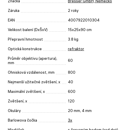
Značka
Bresser GmbH, Německo
Záruka
2 roky
EAN
4007922010304
Velikost balení (DxŠxV)
15x25x90 cm
Přepravní hmotnost
3.8 kg
Optická konstrukce
refraktor
Průměr objektivu (apertura),
60
mm
Ohnisková vzdálenost, mm
800
Nejmenší užitečné zvětšení, x
40
Maximální zvětšení, x
600
Zvětšení, x
120
Okuláry
20 mm, 4 mm
Barlowova čočka
3x
Hledáček
s červeným bodem (red dot)