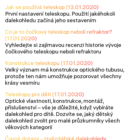
Jak se používá teleskop (13.01.2020)
První nastavení teleskopu. Použití jakéhokoli
dalekohledu začíná jeho sestavením
Co je to čočkový teleskop neboli refraktor?
(17.01.2020)
Vyhledejte si zajímavou recenzi historie vývoje
čočkového teleskopu neboli refraktoru
Konstrukce teleskopu (17.01.2020)
Velký význam má konstrukce optického tubusu,
protože ten nám umožňuje pozorovat všechny
krásy vesmíru
Teleskopy pro děti (17.01.2020)
Optické vlastnosti, konstrukce, montáž,
příslušenství – vše je důležité, když vybíráte
dalekohled pro dítě. Dozvíte se, jaký dětský
dalekohled zvolit pro malé průzkumníky všech
věkových kategorií
Časté dotazy - Hvězdářské dalekohledy