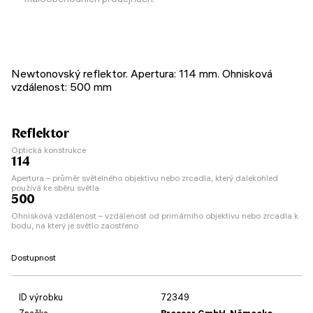
Newtonovský reflektor. Apertura: 114 mm. Ohnisková
vzdálenost: 500 mm
Reflektor
Optická konstrukce
114
Apertura – průměr světelného objektivu nebo zrcadla, který dalekohled
používá ke sběru světla
500
Ohnisková vzdálenost – vzdálenost od primárního objektivu nebo zrcadla k
bodu, na který je světlo zaostřeno
Dostupnost
ID výrobku
72349
Značka
Bresser GmbH, Německo