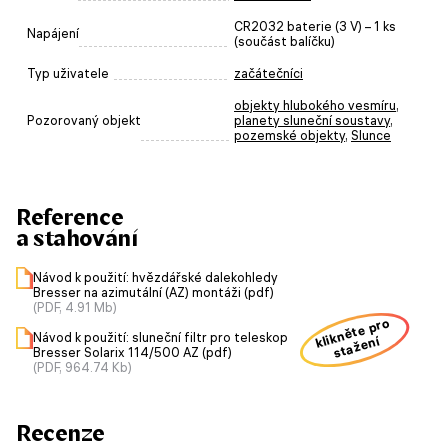
CR2032 baterie (3 V) – 1 ks
Napájení
(součást balíčku)
Typ uživatele
začátečníci
objekty hlubokého vesmíru
,
Pozorovaný objekt
planety sluneční soustavy
,
pozemské objekty
,
Slunce
Reference
a stahování
Návod k použití: hvězdářské dalekohledy
Bresser na azimutální (AZ) montáži (pdf)
(PDF, 4.91 Mb)
klikněte pro
Návod k použití: sluneční filtr pro teleskop
stažení
Bresser Solarix 114/500 AZ (pdf)
(PDF, 964.74 Kb)
Recenze