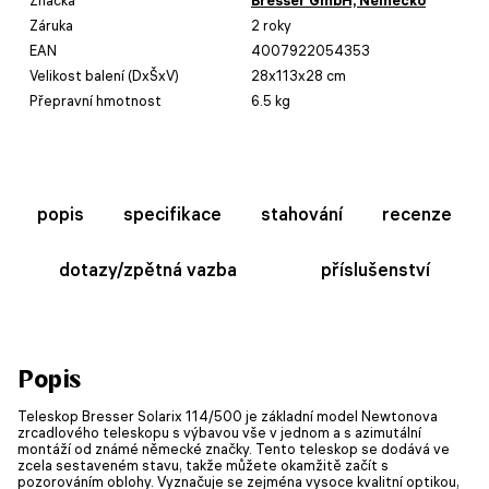
Záruka
2 roky
EAN
4007922054353
Velikost balení (DxŠxV)
28x113x28 cm
Přepravní hmotnost
6.5 kg
popis
specifikace
stahování
recenze
dotazy/zpětná vazba
příslušenství
Popis
Teleskop Bresser Solarix 114/500 je základní model Newtonova
zrcadlového teleskopu s výbavou vše v jednom a s azimutální
montáží od známé německé značky. Tento teleskop se dodává ve
zcela sestaveném stavu, takže můžete okamžitě začít s
pozorováním oblohy. Vyznačuje se zejména vysoce kvalitní optikou,