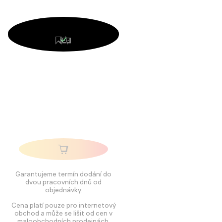
Garantujeme termín dodání do
dvou pracovních dnů od
objednávky.
Cena platí pouze pro internetový
obchod a může se lišit od cen v
maloobchodních prodejnách.