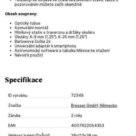
pozorováním můžete začít okamžitě
Obsah soupravy:
Optický tubus
Azimutální montáž
Hliníkový stativ s traverzou a držáky okuláru
Okuláry: K-9 mm (1,25"), K-25 mm (1,25")
Barlowova čočka 2x
Univerzální adaptér k smartphonu
Astronomický software a tabulka Měsíce ke stažení
Návod k použití
Specifikace
ID výrobku
72349
Značka
Bresser GmbH, Německo
Záruka
2 roky
EAN
4007922054353
Velikost balení (DxŠxV)
28x113x28 cm