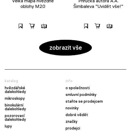
Velká mapa hvězdné
Příručka autora A.A.
oblohy M20
Šimbaleva "Uvidět vše!"
zobrazit vše
katalog
info
hvězdářské
o společnosti
dalekohledy
smluvní podmínky
mikroskopy
staňte se prodejcem
binokulární
novinky
dalekohledy
dobré vědět
pozorovací
dalekohledy
značky
lupy
prodejci