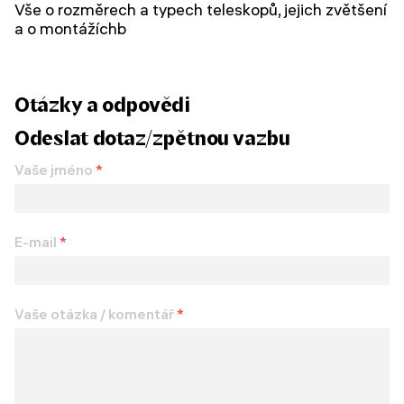
Vše o rozměrech a typech teleskopů, jejich zvětšení
a o montážíchb
Otázky a odpovědi
Odeslat dotaz/zpětnou vazbu
Vaše jméno
*
E-mail
*
Vaše otázka / komentář
*