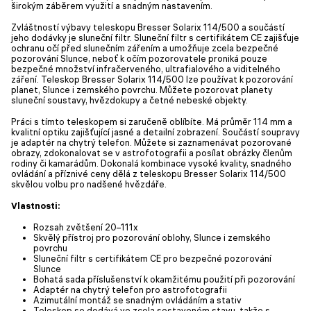
širokým záběrem využití a snadným nastavením.
Zvláštností výbavy teleskopu Bresser Solarix 114/500 a součástí
jeho dodávky je sluneční filtr. Sluneční filtr s certifikátem CE zajišťuje
ochranu očí před slunečním zářením a umožňuje zcela bezpečné
pozorování Slunce, neboť k očím pozorovatele proniká pouze
bezpečné množství infračerveného, ultrafialového a viditelného
záření. Teleskop Bresser Solarix 114/500 lze používat k pozorování
planet, Slunce i zemského povrchu. Můžete pozorovat planety
sluneční soustavy, hvězdokupy a četné nebeské objekty.
Práci s tímto teleskopem si zaručeně oblíbíte. Má průměr 114 mm a
kvalitní optiku zajišťující jasné a detailní zobrazení. Součástí soupravy
je adaptér na chytrý telefon. Můžete si zaznamenávat pozorované
obrazy, zdokonalovat se v astrofotografii a posílat obrázky členům
rodiny či kamarádům. Dokonalá kombinace vysoké kvality, snadného
ovládání a příznivé ceny dělá z teleskopu Bresser Solarix 114/500
skvělou volbu pro nadšené hvězdáře.
Vlastnosti:
Rozsah zvětšení 20–111x
Skvělý přístroj pro pozorování oblohy, Slunce i zemského
povrchu
Sluneční filtr s certifikátem CE pro bezpečné pozorování
Slunce
Bohatá sada příslušenství k okamžitému použití při pozorování
Adaptér na chytrý telefon pro astrofotografii
Azimutální montáž se snadným ovládáním a stativ
Teleskop se dodává ve zcela sestaveném stavu, takže s