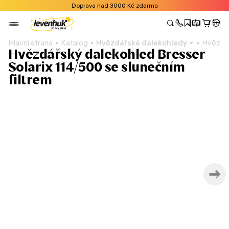
Doprava nad 3000 Kč zdarma
Hlavní strana
Katalog
Hvězdářské dalekohledy
Hvězdář
Hvězdářský dalekohled Bresser
Solarix 114/500 se slunečním
filtrem