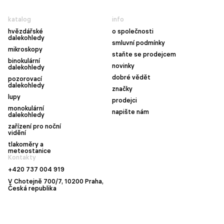
katalog
info
hvězdářské
o společnosti
dalekohledy
smluvní podmínky
mikroskopy
staňte se prodejcem
binokulární
novinky
dalekohledy
dobré vědět
pozorovací
dalekohledy
značky
lupy
prodejci
monokulární
napište nám
dalekohledy
zařízení pro noční
vidění
tlakoměry a
meteostanice
Kontakty
+420 737 004 919
V Chotejně 700/7, 10200 Praha,
Česká republika