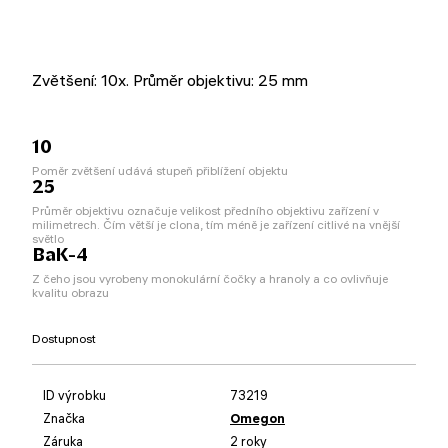
Zvětšení: 10x. Průměr objektivu: 25 mm
10
Poměr zvětšení udává stupeň přiblížení objektu
25
Průměr objektivu označuje velikost předního objektivu zařízení v
milimetrech. Čím větší je clona, tím méně je zařízení citlivé na vnější
světlo
BaK-4
Z čeho jsou vyrobeny monokulární čočky a hranoly a co ovlivňuje
kvalitu obrazu
Dostupnost
ID výrobku
73219
Značka
Omegon
Záruka
2 roky