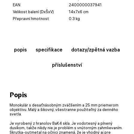
EAN
2400000037941
Velikost balení (DxŠxV)
14x7x6 cm
Přepravní hmotnost
0.3 kg
popis
specifikace
dotazy/zpětná vazba
příslušenství
Popis
Monokulár s desaťnásobným zväčšením a 25 mm priemerom
objektívu. Malý a šikovný, všestranne použiteľný za denného
svetla.
Je vyrobený z hranolov BaK4 skla. Je vodotesný a plnený
dusíkom, takže nikdy nie je problém s vnútorným zahmlievaním.
Skrutka-outmetal na očnici znamená, že je vhodný aj pre