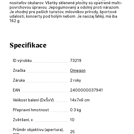
nositeľov okuliarov. Všetky sklenené plochy sú opatrené multi-
povrchovou úpravou. Jepogumovaný a odolný proti nárazom.
Je vhodný pre peších turistov, milovníkov prírody, športové
udalosti, koncerty pod holým nebom. Je naozaj ľahký, má iba
162 g.
Specifikace
ID výrobku
73219
Značka
Omegon
Záruka
2 roky
EAN
2400000037941
Velikost balení (DxŠxV)
14x7x6 cm
Přepravní hmotnost
0.3 kg
Zvětšení, x
10
Průměr objektivu (apertura),
25