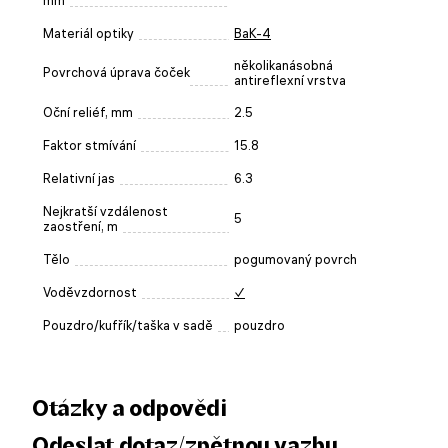
mm
Materiál optiky
BaK-4
několikanásobná
Povrchová úprava čoček
antireflexní vrstva
Oční reliéf, mm
2.5
Faktor stmívání
15.8
Relativní jas
6.3
Nejkratší vzdálenost
5
zaostření, m
Tělo
pogumovaný povrch
Voděvzdornost
✓
Pouzdro/kufřík/taška v sadě
pouzdro
Otázky a odpovědi
Odeslat dotaz/zpětnou vazbu