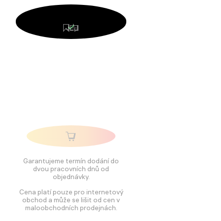
Garantujeme termín dodání do
dvou pracovních dnů od
objednávky.
Cena platí pouze pro internetový
obchod a může se lišit od cen v
maloobchodních prodejnách.