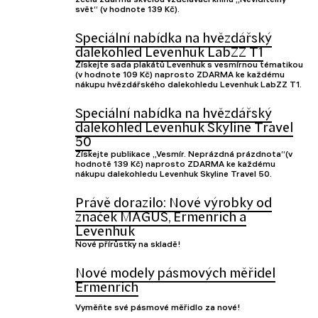
svět“ (v hodnote 139 Kč).
Speciální nabídka na hvězdářský
dalekohled Levenhuk LabZZ T1
Získejte sada plakátů Levenhuk s vesmírnou tématikou
(v hodnote 109 Kč) naprosto ZDARMA ke každému
nákupu hvězdářského dalekohledu Levenhuk LabZZ T1.
Speciální nabídka na hvězdářský
dalekohled Levenhuk Skyline Travel
50
Získejte publikace „Vesmír. Neprázdná prázdnota“(v
hodnotě 139 Kč) naprosto ZDARMA ke každému
nákupu dalekohledu Levenhuk Skyline Travel 50.
Právě dorazilo: Nové výrobky od
značek MAGUS, Ermenrich a
Levenhuk
Nové přírůstky na skladě!
Nové modely pásmových měřidel
Ermenrich
Vyměňte své pásmové měřidlo za nové!