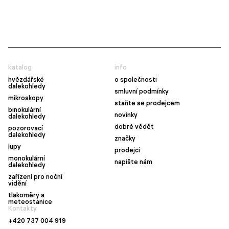
katalog
info
hvězdářské
o společnosti
dalekohledy
smluvní podmínky
mikroskopy
staňte se prodejcem
binokulární
novinky
dalekohledy
dobré vědět
pozorovací
dalekohledy
značky
lupy
prodejci
monokulární
napište nám
dalekohledy
zařízení pro noční
vidění
tlakoměry a
meteostanice
Kontakty
+420 737 004 919