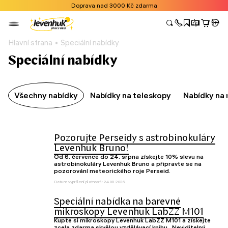
Doprava nad 3000 Kč zdarma
Hlavní strana
Speciální nabídky
Speciální nabídky
Všechny nabídky
Nabídky na teleskopy
Nabídky na
Pozorujte Perseidy s astrobinokuláry
Levenhuk Bruno!
Od 6. července do 24. srpna získejte 10% slevu na
astrobinokuláry Levenhuk Bruno a připravte se na
pozorování meteorického roje Perseid.
Datum vypršení platnosti: 24.08.2026
Speciální nabídka na barevné
mikroskopy Levenhuk LabZZ M101
Kupte si mikroskopy Levenhuk LabZZ M101 a získejte
zcela zdarma skvělou vzdělávací knihu „Neviditelný