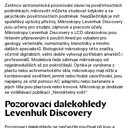
Zatímco astronomická pozorování závisí na povětrnostních
podmínkách, mikrosvět můžete studovat kdykoliv a za
jakýchkoliv povětrnostních podmínek. Nejdůležitější je mít
spolehlivý optický přístroj. Mikroskopy Levenhuk Discovery
jsou určeny pro studijní, zájmové a pracovní účely.
Mikroskopy Levenhuk Discovery s LCD obrazovkou jsou
řešením připraveným k použití ihned po vybalení pro
geology, veterináře, numismatiky, klenotníky a mnoho
dalších specialistů. Biologické mikroskopy této značky,
včetně digitálních, velmi dobře vyhovují potřebám amatérů i
profesionálů. Modelová řada zahrnuje mikroskopy od
nejjednodušších až po pokročilejší. Optika je vyrobena z
plastu nebo achromatického skla, mikroskopy mají nižší a
kombinované osvětlení, jemné nebo hrubé zaostřování, jsou
napájeny ze sítě pomocí AC adaptéru nebo bateriemi a
jejich těla jsou plastová nebo kovová. Mikroskop je dodáván
se vzdělávací publikací „Neviditelný svět“.
Pozorovací dalekohledy
Levenhuk Discovery
Pozorovací dalekohledy se nejčastěji používají při lovu a