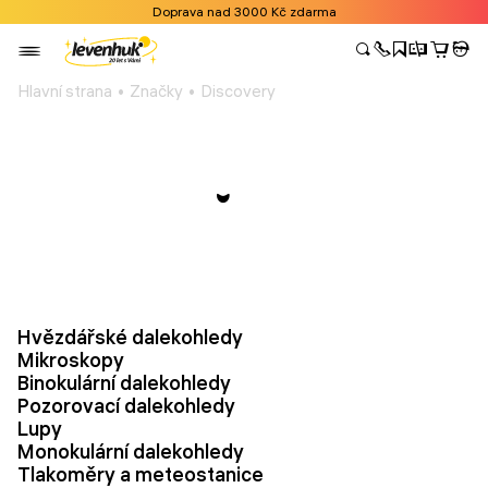
Doprava nad 3000 Kč zdarma
Hlavní strana
Značky
Discovery
Hvězdářské dalekohledy
Mikroskopy
Binokulární dalekohledy
Pozorovací dalekohledy
Lupy
Monokulární dalekohledy
Tlakoměry a meteostanice