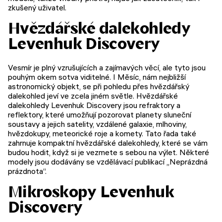
zkušený uživatel.
Hvězdářské dalekohledy
Levenhuk Discovery
Vesmír je plný vzrušujících a zajímavých věcí, ale tyto jsou
pouhým okem sotva viditelné. I Měsíc, nám nejbližší
astronomický objekt, se při pohledu přes hvězdářský
dalekohled jeví ve zcela jiném světle. Hvězdářské
dalekohledy Levenhuk Discovery jsou refraktory a
reflektory, které umožňují pozorovat planety sluneční
soustavy a jejich satelity, vzdálené galaxie, mlhoviny,
hvězdokupy, meteorické roje a komety. Tato řada také
zahrnuje kompaktní hvězdářské dalekohledy, které se vám
budou hodit, když si je vezmete s sebou na výlet. Některé
modely jsou dodávány se vzdělávací publikací „Neprázdná
prázdnota“.
Mikroskopy Levenhuk
Discovery