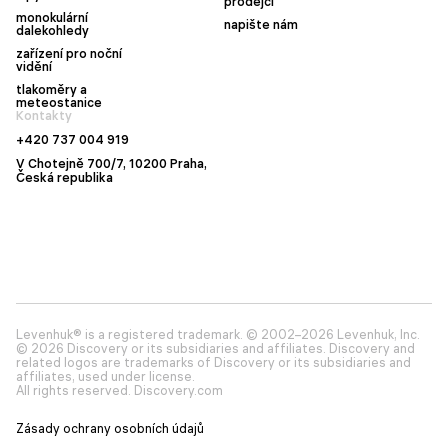
prodejci
monokulární
napište nám
dalekohledy
zařízení pro noční
vidění
tlakoměry a
meteostanice
Kontakty
+420 737 004 919
V Chotejně 700/7, 10200 Praha,
Česká republika
Levenhuk® is a registered trademark. © 2002–2026 Levenhuk, Inc.
© 2026 Discovery or its subsidiaries and affiliates. Discovery and
related logos are trademarks of Discovery or its subsidiaries and
affiliates, used under license.
All rights reserved. Discovery.com
Zásady ochrany osobních údajů