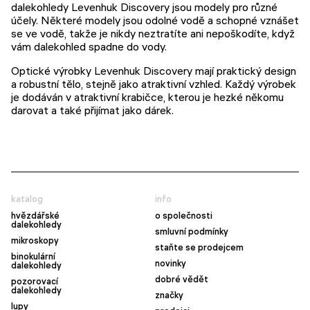
dalekohledy Levenhuk Discovery jsou modely pro různé
účely. Některé modely jsou odolné vodě a schopné vznášet
se ve vodě, takže je nikdy neztratíte ani nepoškodíte, když
vám dalekohled spadne do vody.
Optické výrobky Levenhuk Discovery mají praktický design
a robustní tělo, stejně jako atraktivní vzhled. Každý výrobek
je dodáván v atraktivní krabičce, kterou je hezké někomu
darovat a také přijímat jako dárek.
katalog
info
hvězdářské
o společnosti
dalekohledy
smluvní podmínky
mikroskopy
staňte se prodejcem
binokulární
novinky
dalekohledy
dobré vědět
pozorovací
dalekohledy
značky
lupy