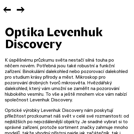
Optika Levenhuk
Discovery
K úspěšnému průzkumu světa nestačí silná touha po
něčem novém. Potřebná jsou také robustní a funkční
zařízení. Binokulární dalekohled nebo pozorovací dalekohled
pro studium krásy přírody a měst. Mikroskop pro
pozorování drobných tvorů mikrosvěta. Hvězdářský
dalekohled, který vám umožní se zaměřit na pozorování
hlubokého vesmíru. To vše a ještě mnohem více vám nabízí
společnost Levenhuk Discovery.
Optické výrobky Levenhuk Discovery nám poskytují
příležitost prozkoumat náš svět v celé své rozmanitosti: od
nejbližších po nejvzdálenější objekty. Je snadné vybrat si to
správné zařízení, protože sortiment značky zahrnuje mnoho
modelů, takže vhodný přístroj najde jak začátečník, tak i