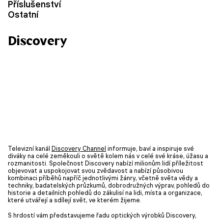
Příslušenství
Ostatní
Discovery
Televizní kanál
Discovery Channel
informuje, baví a inspiruje své
diváky na celé zeměkouli o světě kolem nás v celé své kráse, úžasu a
rozmanitosti. Společnost Discovery nabízí milionům lidí příležitost
objevovat a uspokojovat svou zvědavost a nabízí působivou
kombinaci příběhů napříč jednotlivými žánry, včetně světa vědy a
techniky, badatelských průzkumů, dobrodružných výprav, pohledů do
historie a detailních pohledů do zákulisí na lidi, místa a organizace,
které utvářejí a sdílejí svět, ve kterém žijeme.
S hrdostí vám představujeme řadu optických výrobků Discovery,