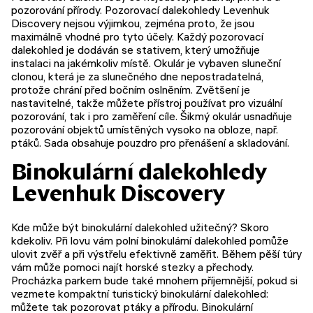
pozorování přírody. Pozorovací dalekohledy Levenhuk
Discovery nejsou výjimkou, zejména proto, že jsou
maximálně vhodné pro tyto účely. Každý pozorovací
dalekohled je dodáván se stativem, který umožňuje
instalaci na jakémkoliv místě. Okulár je vybaven sluneční
clonou, která je za slunečného dne nepostradatelná,
protože chrání před bočním oslněním. Zvětšení je
nastavitelné, takže můžete přístroj používat pro vizuální
pozorování, tak i pro zaměření cíle. Šikmý okulár usnadňuje
pozorování objektů umístěných vysoko na obloze, např.
ptáků. Sada obsahuje pouzdro pro přenášení a skladování.
Binokulární dalekohledy
Levenhuk Discovery
Kde může být binokulární dalekohled užitečný? Skoro
kdekoliv. Při lovu vám polní binokulární dalekohled pomůže
ulovit zvěř a při výstřelu efektivně zaměřit. Během pěší túry
vám může pomoci najít horské stezky a přechody.
Procházka parkem bude také mnohem příjemnější, pokud si
vezmete kompaktní turistický binokulární dalekohled:
můžete tak pozorovat ptáky a přírodu. Binokulární