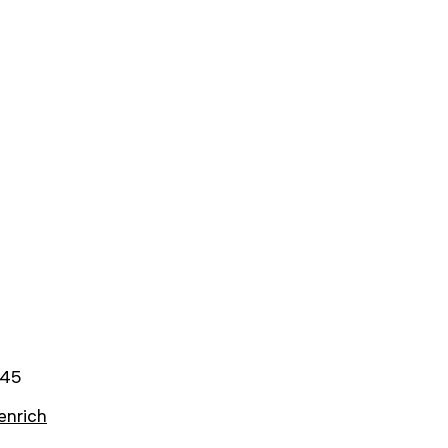
45
enrich