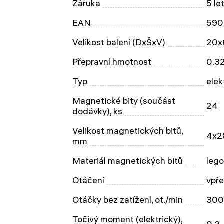
Záruka
5 le
EAN
590
Velikost balení (DxŠxV)
20x
Přepravní hmotnost
0.3
Typ
elek
Magnetické bity (součást
24
dodávky), ks
Velikost magnetických bitů,
4x2
mm
Materiál magnetických bitů
lego
Otáčení
vpř
Otáčky bez zatížení, ot./min
300
Točivý moment (elektrický),