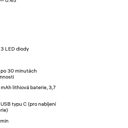
 — 0.45
 3 LED diody
 po 30 minutách
nnosti
mAh lithiová baterie, 3,7
 USB typu C (pro nabíjení
rie)
 min