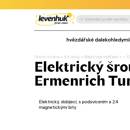
hvězdářské dalekohledy
mi
Hlavní strana
Katalog
Nástroje měření
O
Elektrický šr
Ermenrich Tu
Elektrický, dobíjecí, s podsvícením a 24
magnetickými bity