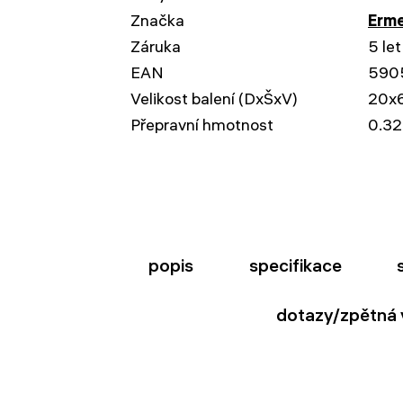
Značka
Erme
Záruka
5 let
EAN
590
Velikost balení (DxŠxV)
20x
Přepravní hmotnost
0.32
popis
specifikace
dotazy/zpětná