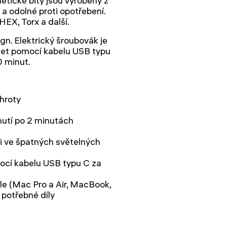
etické bity jsou vyrobeny z
a odolné proti opotřebení.
HEX, Torx a další.
n. Elektrický šroubovák je
bíjet pomocí kabelu USB typu
0 minut.
hroty
utí po 2 minutách
i ve špatných světelných
mocí kabelu USB typu C za
le (Mac Pro a Air, MacBook,
 potřebné díly