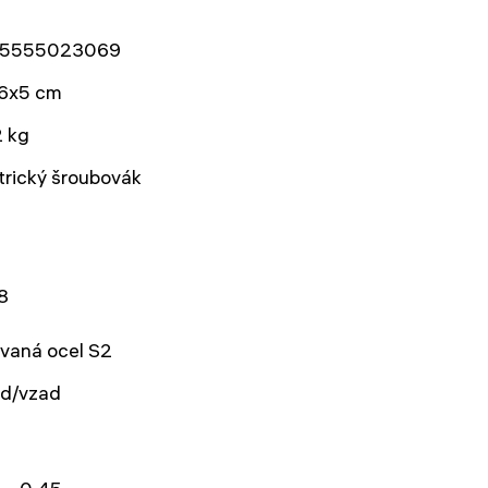
t
5555023069
6x5 cm
2 kg
trický šroubovák
8
vaná ocel S2
ed/vzad