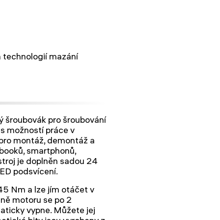
n technologií mazání
 šroubovák pro šroubování
 s možností práce v
 pro montáž, demontáž a
tebooků, smartphonů,
ístroj je doplněn sadou 24
ED podsvícení.
5 Nm a lze jím otáčet v
aně motoru se po 2
ticky vypne. Můžete jej