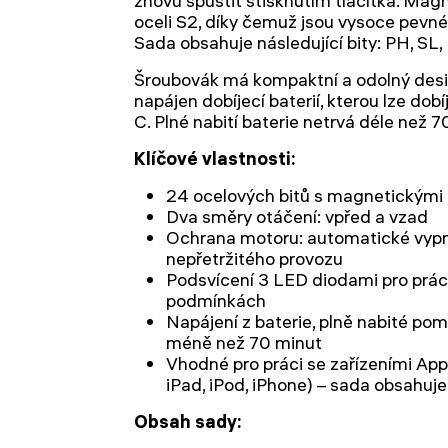
znovu spustit stisknutím tlačítka. Magn
oceli S2, díky čemuž jsou vysoce pevné 
Sada obsahuje následující bity: PH, SL, 
Šroubovák má kompaktní a odolný desig
napájen dobíjecí baterií, kterou lze do
C. Plné nabití baterie netrvá déle než 7
Klíčové vlastnosti:
24 ocelových bitů s magnetickými 
Dva směry otáčení: vpřed a vzad
Ochrana motoru: automatické vypn
nepřetržitého provozu
Podsvícení 3 LED diodami pro prác
podmínkách
Napájení z baterie, plně nabité po
méně než 70 minut
Vhodné pro práci se zařízeními App
iPad, iPod, iPhone) – sada obsahuje
Obsah sady: