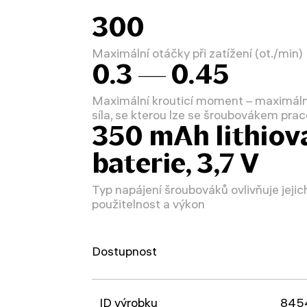
300
Maximální otáčky při zatížení (ot./min)
0.3 — 0.45
Maximální krouticí moment – maximáln
síla, se kterou lze se šroubovákem pra
350 mAh lithiov
baterie, 3,7 V
Typ napájení šroubováků ovlivňuje jejic
použitelnost a výkon
Dostupnost
ID výrobku
845