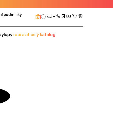
ní podmínky
CZ
dy
lupy
zobrazit celý katalog