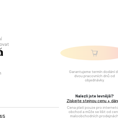
í
covat
á
Garantujeme termín dodání 
h
dvou pracovních dnů od
objednávky.
Nalezli jste levnější?
Získejte stejnou cenu + dár
Cena platí pouze pro internet
obchod a může se lišit od cen
45
maloobchodních prodejnách