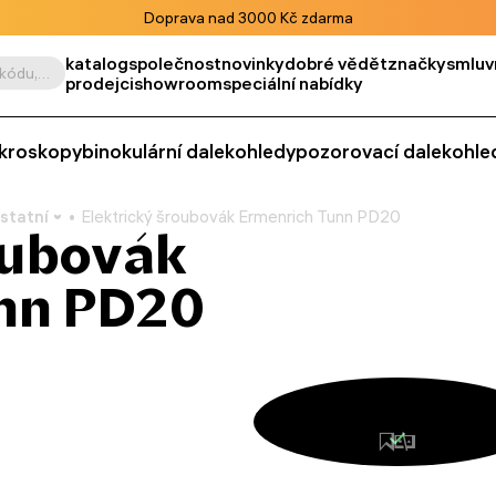
Doprava nad 3000 Kč zdarma
katalog
společnost
novinky
dobré vědět
značky
smluv
Vyhledat podle výrobku, kódu, kategorie apod.
prodejci
showroom
speciální nabídky
kroskopy
binokulární dalekohledy
pozorovací dalekohle
statní
Elektrický šroubovák Ermenrich Tunn PD20
oubovák
nn PD20