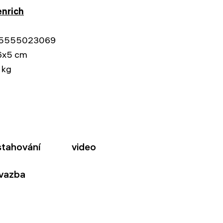
nrich
5555023069
6x5 cm
 kg
stahování
video
 vazba