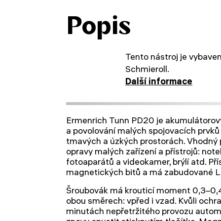
Popis
Tento nástroj je vybave
Schmieroll.
Další informace
Ermenrich Tunn PD20 je akumulátorový
a povolování malých spojovacích prvků
tmavých a úzkých prostorách. Vhodný
opravy malých zařízení a přístrojů: no
fotoaparátů a videokamer, brýlí atd. Př
magnetických bitů a má zabudované L
Šroubovák má krouticí moment 0,3–0,4
obou směrech: vpřed i vzad. Kvůli ochr
minutách nepřetržitého provozu automa