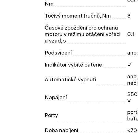
0.3
Nm
Točivý moment (ruční), Nm
3
Časové zpoždění pro ochranu
motoru v režimu otáčení vpřed
0.1
a vzad, s
Podsvícení
ano,
Indikátor vybité baterie
✓
ano,
Automatické vypnutí
neči
350 
Napájení
V
port
Porty
bate
Doba nabíjení
<70