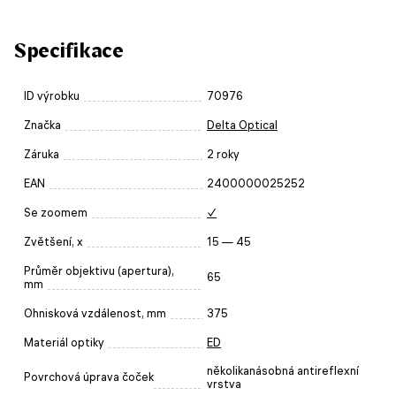
Specifikace
ID výrobku
70976
Značka
Delta Optical
Záruka
2 roky
EAN
2400000025252
Se zoomem
✓
Zvětšení, x
15 — 45
Průměr objektivu (apertura),
65
mm
Ohnisková vzdálenost, mm
375
Materiál optiky
ED
několikanásobná antireflexní
Povrchová úprava čoček
vrstva