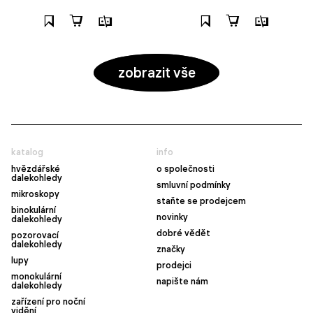
zobrazit vše
katalog
info
hvězdářské
o společnosti
dalekohledy
smluvní podmínky
mikroskopy
staňte se prodejcem
binokulární
novinky
dalekohledy
dobré vědět
pozorovací
dalekohledy
značky
lupy
prodejci
monokulární
napište nám
dalekohledy
zařízení pro noční
vidění