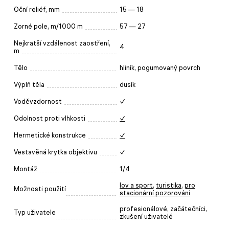
Oční reliéf, mm
15 — 18
Zorné pole, m/1000 m
57 — 27
Nejkratší vzdálenost zaostření,
4
m
Tělo
hliník, pogumovaný povrch
Výplň těla
dusík
Voděvzdornost
✓
Odolnost proti vlhkosti
✓
Hermetické konstrukce
✓
Vestavěná krytka objektivu
✓
Montáž
1/4
lov a sport
,
turistika
,
pro
Možnosti použití
stacionární pozorování
profesionálové, začátečníci,
Typ uživatele
zkušení uživatelé