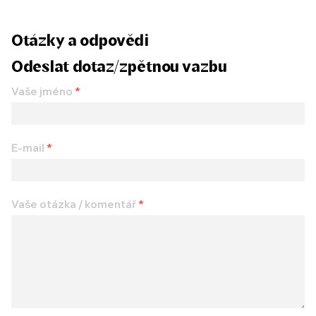
Otázky a odpovědi
Odeslat dotaz/zpětnou vazbu
Vaše jméno
*
E-mail
*
Vaše otázka / komentář
*