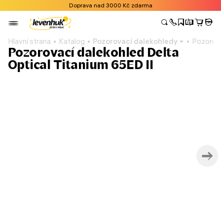
Doprava nad 3000 Kč zdarma
Hlavní strana
Katalog
Pozorovací dalekohledy
Pozorova
Pozorovací dalekohled Delta
Optical Titanium 65ED II