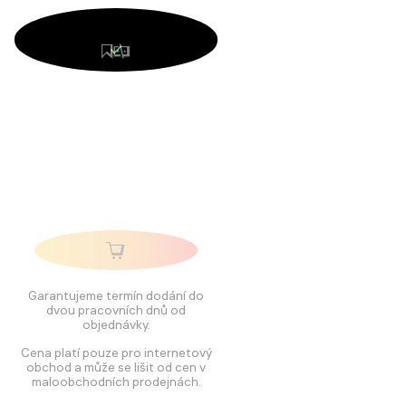
Garantujeme termín dodání do
dvou pracovních dnů od
objednávky.
Cena platí pouze pro internetový
obchod a může se lišit od cen v
maloobchodních prodejnách.