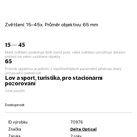
Zvětšení: 15–45x. Průměr objektivu: 65 mm
15 — 45
Malé zvětšení poskytuje širší zorné pole, velké zvětšení umožňuje detailní
pohled na velmi vzdálené objekty
65
Průměr objektivu je jedním z nejdůležitějších parametrů přístroje, který
určuje jeho světelnost
Lov a sport, turistika, pro stacionární
pozorování
Účel použití
Dostupnost
ID výrobku
70976
Značka
Delta Optical
Záruka
2 roky