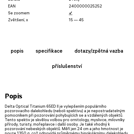
EAN
2400000025252
Se zoomem
✓
Zvětšení, x
15 — 45
popis
specifikace
dotazy/zpětná vazba
příslušenství
Popis
Delta Optical Titanium 65ED II je vylepšením populárního
pozorovacího dalekohledu (neboli spektivu) a je nepostradatelným
pomocníkem při pozorování pohybujících se a vzdálených objektů.
Tento spektiv je skvělou volbou pro ornitology, myslivce, milovníky
přírody, turisty, mořeplavce i další osoby. Je také vhodný k
pozorování nebeských objektů. Měří jen 24 cm a jeho hmotnost je
pouze 1350 g, což odpovídá průměrnému binokulárnímu dalekohledu.