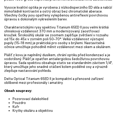
Vysoce kvalitní optika je vyrobena z nízkodisperzního ED skla a nabízí
mimořádně kontrastní a ostrý obraz bez chromatické aberace.
Všechny čočky jsou opatřeny vylepšenou antireflexní povrchovou
úpravou s dokonalým vykreslením barev.
Charakteristickými rysy spektivu Titanium 65ED II jsou velmi krátká
ohnisková vzdálenost 370 mm a modernizovaný zaostřovací
kroužek. Širokoúhlý okulár se zoomem zajišťuje zvětšení v rozsahu
od 15x do 45x v zorném poli 50–70°. Velká vzdálenost výstupní
pupily (15–18 mm) je praktická pro osoby s brýlemi. Nastavitelná
očnice umožňuje pohodlně měnit vzdálenost mezi okem a okulárem.
Plášť z kovu je naplněný dusíkem, chrání optiku před kondenzací a je
vodotěsný. Plášť je opatřen antialergickou šedožlutou povrchovou
úpravou. Sada spektivu obsahuje stativ se standardním závitem 1/4",
který umožňuje jeho snadné otáčení kolem podélné osy a výrazně
zlepšuje nastavování pohledu.
Delta Optical Titanium 65ED II je kompaktní a přenosné zařízení
oblíbené mezi profesionály i amatéry.
Obsah soupravy:
Pozorovací dalekohled
Pouzdro
Kufr
Krytky okuláru a objektivu