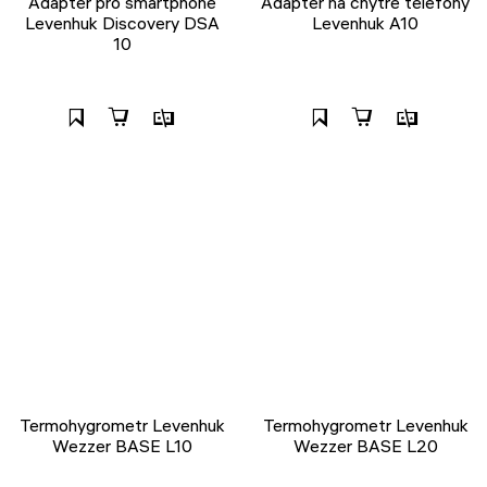
Adaptér pro smartphone
Adaptér na chytré telefony
Levenhuk Discovery DSA
Levenhuk A10
10
Termohygrometr Levenhuk
Termohygrometr Levenhuk
Wezzer BASE L10
Wezzer BASE L20