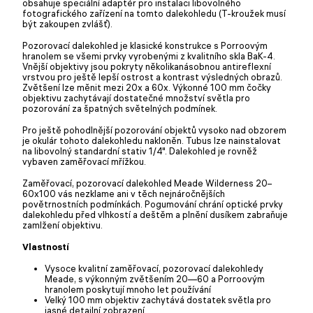
obsahuje speciální adaptér pro instalaci libovolného
fotografického zařízení na tomto dalekohledu (T-kroužek musí
být zakoupen zvlášť).
Pozorovací dalekohled je klasické konstrukce s Porroovým
hranolem se všemi prvky vyrobenými z kvalitního skla BaK-4.
Vnější objektivy jsou pokryty několikanásobnou antireflexní
vrstvou pro ještě lepší ostrost a kontrast výsledných obrazů.
Zvětšení lze měnit mezi 20x a 60x. Výkonné 100 mm čočky
objektivu zachytávají dostatečné množství světla pro
pozorování za špatných světelných podmínek.
Pro ještě pohodlnější pozorování objektů vysoko nad obzorem
je okulár tohoto dalekohledu nakloněn. Tubus lze nainstalovat
na libovolný standardní stativ 1/4". Dalekohled je rovněž
vybaven zaměřovací mřížkou.
Zaměřovací, pozorovací dalekohled Meade Wilderness 20–
60x100 vás nezklame ani v těch nejnáročnějších
povětrnostních podmínkách. Pogumování chrání optické prvky
dalekohledu před vlhkostí a deštěm a plnění dusíkem zabraňuje
zamlžení objektivu.
Vlastností
Vysoce kvalitní zaměřovací, pozorovací dalekohledy
Meade, s výkonným zvětšením 20—60 a Porroovým
hranolem poskytují mnoho let používání
Velký 100 mm objektiv zachytává dostatek světla pro
jasné detailní zobrazení