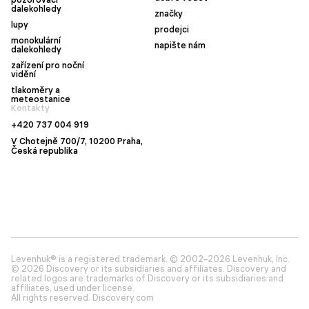
dalekohledy
značky
lupy
prodejci
monokulární
napište nám
dalekohledy
zařízení pro noční
vidění
tlakoměry a
meteostanice
Kontakty
+420 737 004 919
V Chotejně 700/7, 10200 Praha,
Česká republika
Levenhuk® is a registered trademark. © 2002–2026 Levenhuk, Inc.
© 2026 Discovery or its subsidiaries and affiliates. Discovery and
related logos are trademarks of Discovery or its subsidiaries and
affiliates, used under license.
All rights reserved. Discovery.com