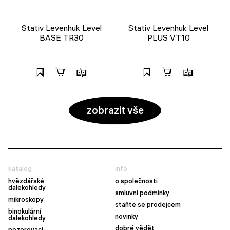
Stativ Levenhuk Level
Stativ Levenhuk Level
BASE TR30
PLUS VT10
zobrazit vše
katalog
info
hvězdářské
o společnosti
dalekohledy
smluvní podmínky
mikroskopy
staňte se prodejcem
binokulární
novinky
dalekohledy
dobré vědět
pozorovací