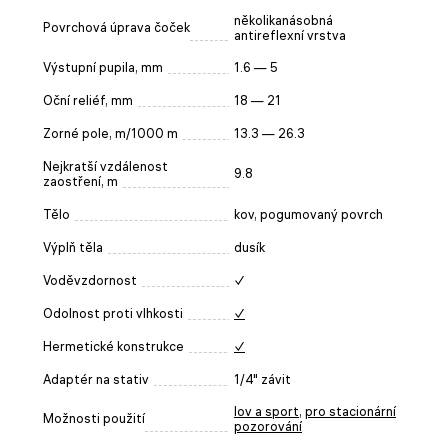
několikanásobná
Povrchová úprava čoček
antireflexní vrstva
Výstupní pupila, mm
1.6 — 5
Oční reliéf, mm
18 — 21
Zorné pole, m/1000 m
13.3 — 26.3
Nejkratší vzdálenost
9.8
zaostření, m
Tělo
kov, pogumovaný povrch
Výplň těla
dusík
Voděvzdornost
✓
Odolnost proti vlhkosti
✓
Hermetické konstrukce
✓
Adaptér na stativ
1/4" závit
lov a sport
,
pro stacionární
Možnosti použití
pozorování