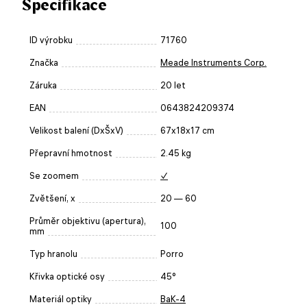
Specifikace
ID výrobku
71760
Značka
Meade Instruments Corp.
Záruka
20 let
EAN
0643824209374
Velikost balení (DxŠxV)
67x18x17 cm
Přepravní hmotnost
2.45 kg
Se zoomem
✓
Zvětšení, x
20 — 60
Průměr objektivu (apertura),
100
mm
Typ hranolu
Porro
Křivka optické osy
45°
Materiál optiky
BaK-4