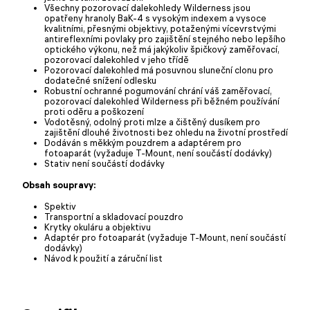
Všechny pozorovací dalekohledy Wilderness jsou
opatřeny hranoly BaK-4 s vysokým indexem a vysoce
kvalitními, přesnými objektivy, potaženými vícevrstvými
antireflexními povlaky pro zajištění stejného nebo lepšího
optického výkonu, než má jakýkoliv špičkový zaměřovací,
pozorovací dalekohled v jeho třídě
Pozorovací dalekohled má posuvnou sluneční clonu pro
dodatečné snížení odlesku
Robustní ochranné pogumování chrání váš zaměřovací,
pozorovací dalekohled Wilderness při běžném používání
proti oděru a poškození
Vodotěsný, odolný proti mlze a čištěný dusíkem pro
zajištění dlouhé životnosti bez ohledu na životní prostředí
Dodáván s měkkým pouzdrem a adaptérem pro
fotoaparát (vyžaduje T-Mount, není součástí dodávky)
Stativ není součástí dodávky
Obsah soupravy:
Spektiv
Transportní a skladovací pouzdro
Krytky okuláru a objektivu
Adaptér pro fotoaparát (vyžaduje T-Mount, není součástí
dodávky)
Návod k použití a záruční list