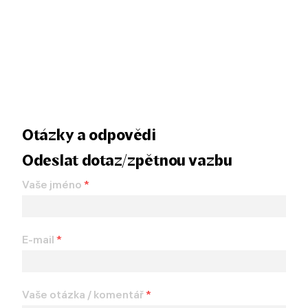
Otázky a odpovědi
Odeslat dotaz/zpětnou vazbu
Vaše jméno
*
E-mail
*
Vaše otázka / komentář
*