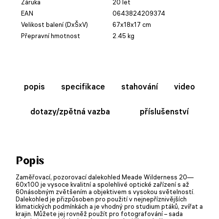
Záruka
20 let
EAN
0643824209374
Velikost balení (DxŠxV)
67x18x17 cm
Přepravní hmotnost
2.45 kg
popis
specifikace
stahování
video
dotazy/zpětná vazba
příslušenství
Popis
Zaměřovací, pozorovací dalekohled Meade Wilderness 20—
60x100 je vysoce kvalitní a spolehlivé optické zařízení s až
60násobným zvětšením a objektivem s vysokou světelností.
Dalekohled je přizpůsoben pro použití v nejnepříznivějších
klimatických podmínkách a je vhodný pro studium ptáků, zvířat a
krajin. Můžete jej rovněž použít pro fotografování – sada