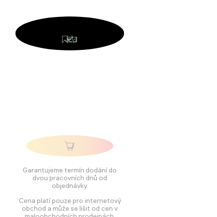
Garantujeme termín dodání do
dvou pracovních dnů od
objednávky.
Cena platí pouze pro internetový
obchod a může se lišit od cen v
maloobchodních prodejnách.