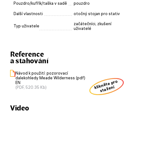
Pouzdro/kufřík/taška v sadě
pouzdro
Další vlastnosti
otočný stojan pro stativ
začátečníci, zkušení
Typ uživatele
uživatelé
Reference
a stahování
Návod k použití: pozorovací
dalekohledy Meade Wilderness (pdf)
klikněte pro
EN
stažení
(PDF, 520.35 Kb)
Video