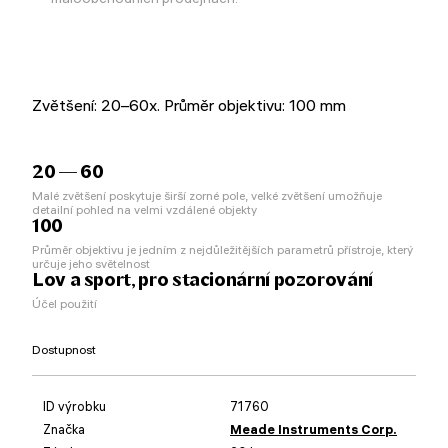
Zvětšení: 20–60x. Průměr objektivu: 100 mm
20 — 60
Malé zvětšení poskytuje širší zorné pole, velké zvětšení umožňuje
detailní pohled na velmi vzdálené objekty
100
Průměr objektivu je jedním z nejdůležitějších parametrů přístroje, který
určuje jeho světelnost
Lov a sport, pro stacionární pozorování
Účel použití
Dostupnost
ID výrobku
71760
Značka
Meade Instruments Corp.