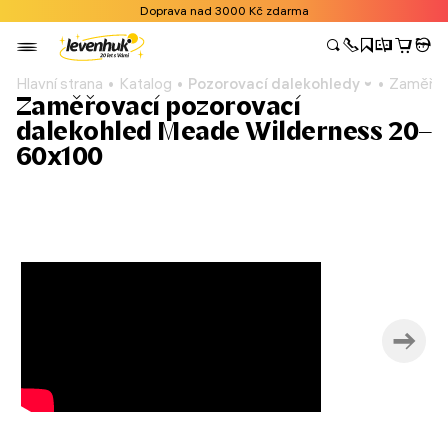
Doprava nad 3000 Kč zdarma
Hlavní strana
Katalog
Pozorovací dalekohledy
Zaměřov
Zaměřovací pozorovací
dalekohled Meade Wilderness 20–
60x100