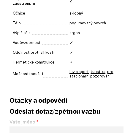
2
zaostření, m
Očnice
sklopný
Tělo
pogumovaný povrch
Výplň těla
argon
Voděvzdornost
✓
Odolnost proti vlhkosti
✓
Hermetické konstrukce
✓
lov a sport
,
turistika
,
pro
Možnosti použití
stacionární pozorování
Otázky a odpovědi
Odeslat dotaz/zpětnou vazbu
Vaše jméno
*