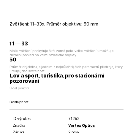
Zvětšení: 11–33x. Průměr objektivu: 50 mm
11 — 33
Malé zvětšení poskytuje širší zorné pole, velké zvětšení umožňuje
detailní pohled na velmi vzdálené objekty
50
Průměr objektivu je jedním z nejdůležitějších parametrů přístroje, který
určuje jeho světelnost
Lov a sport, turistika, pro stacionární
pozorování
Účel použití
Dostupnost
ID výrobku
71252
Značka
Vortex Optics
Záruka
2 roky