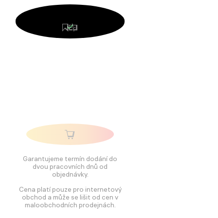
Garantujeme termín dodání do
dvou pracovních dnů od
objednávky.
Cena platí pouze pro internetový
obchod a může se lišit od cen v
maloobchodních prodejnách.