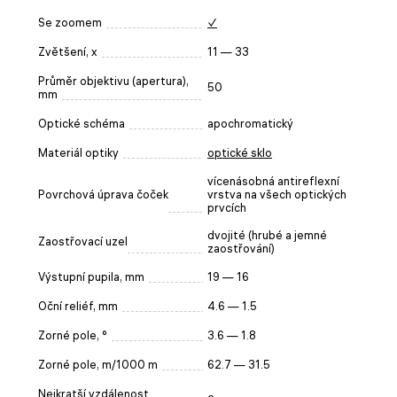
Se zoomem
✓
Zvětšení, x
11 — 33
Průměr objektivu (apertura),
50
mm
Optické schéma
apochromatický
Materiál optiky
optické sklo
vícenásobná antireflexní
Povrchová úprava čoček
vrstva na všech optických
prvcích
dvojité (hrubé a jemné
Zaostřovací uzel
zaostřování)
Výstupní pupila, mm
19 — 16
Oční reliéf, mm
4.6 — 1.5
Zorné pole, °
3.6 — 1.8
Zorné pole, m/1000 m
62.7 — 31.5
Nejkratší vzdálenost