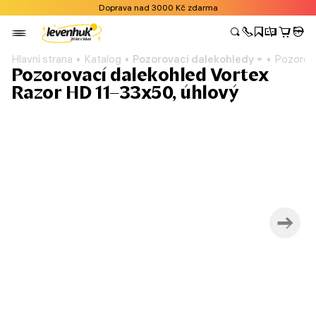
Doprava nad 3000 Kč zdarma
Hlavní strana
Katalog
Pozorovací dalekohledy
Pozorova
Pozorovací dalekohled Vortex
Razor HD 11–33x50, úhlový