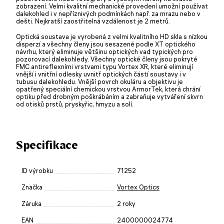
zobrazení. Velmi kvalitní mechanické provedení umožní používat
dalekohled i v nepříznivých podmínkách např. za mrazu nebo v
dešti. Nejkratší zaostřitelná vzdálenost je 2 metrů.
Optická soustava je vyrobená z velmi kvalitního HD skla s nízkou
disperzí a všechny členy jsou sesazené podle XT optického
návrhu, který eliminuje většinu optických vad typických pro
pozorovací dalekohledy. Všechny optické členy jsou pokryté
FMC antireflexními vrstvami typu Vortex XR, které eliminují
vnější i vnitřní odlesky uvnitř optických částí soustavy i v
tubusu dalekohledu. Vnější povrch okuláru a objektivu je
opatřený speciální chemickou vrstvou ArmorTek, která chrání
optiku před drobným poškrábáním a zabraňuje vytváření skvrn
od otisků prstů, pryskyřic, hmyzu a solí.
Specifikace
ID výrobku
71252
Značka
Vortex Optics
Záruka
2 roky
EAN
2400000024774