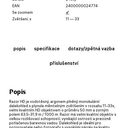
EAN
2400000024774
Se zoomem
✓
Zvětšení, x
11 — 33
popis
specifikace
dotazy/zpětná vazba
příslušenství
Popis
Razor HD je vodotěsný, argonem plněný monokulární
dalekohled s plynule měnitelným zvětšením v rozsahu 11–33x,
velmi kvalitním HD objektivem o průměru 50 mm a zorným
polem 63,5–31,9 m / 1000 m. Razor má velmi kvalitní objektiv s
velkou rozlišovací schopností, vynikající ostrostí a precizně
potlačenou barevnou vadou. Dalekohled je ideální pro
pozorovatele nebo fotografy s vysokými nároky na kvalitu