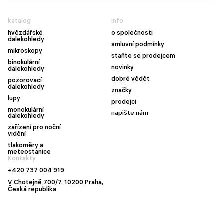
katalog
info
hvězdářské
o společnosti
dalekohledy
smluvní podmínky
mikroskopy
staňte se prodejcem
binokulární
novinky
dalekohledy
dobré vědět
pozorovací
dalekohledy
značky
lupy
prodejci
monokulární
napište nám
dalekohledy
zařízení pro noční
vidění
tlakoměry a
meteostanice
Kontakty
+420 737 004 919
V Chotejně 700/7, 10200 Praha,
Česká republika