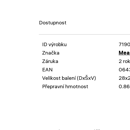
Dostupnost
ID výrobku
719
Značka
Mead
Záruka
2 ro
EAN
064
Velikost balení (DxŠxV)
28x
Přepravní hmotnost
0.86