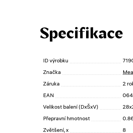
Specifikace
ID výrobku
719
Značka
Mea
Záruka
2 ro
EAN
064
Velikost balení (DxŠxV)
28x
Přepravní hmotnost
0.8
Zvětšení, x
8