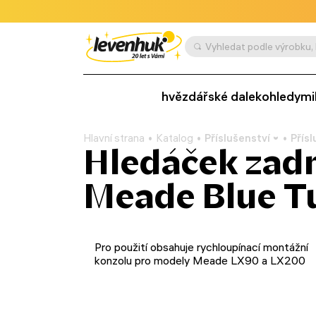
hvězdářské dalekohledy
mi
Hlavní strana
Katalog
Příslušenství
Přís
Hledáček zad
Meade Blue T
Pro použití obsahuje rychloupínací montážní
konzolu pro modely Meade LX90 a LX200