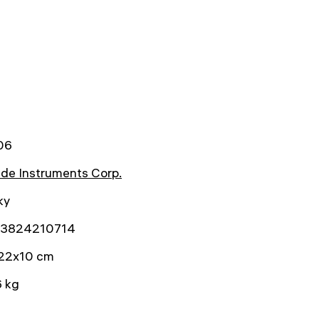
06
de Instruments Corp.
ky
3824210714
22x10 cm
6 kg