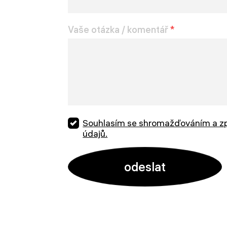
Vaše otázka / komentář
*
Souhlasím se shromažďováním a z
údajů.