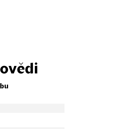
povědi
zbu