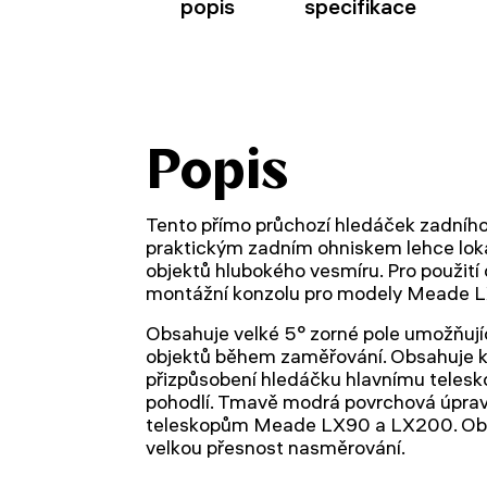
popis
specifikace
Popis
Tento přímo průchozí hledáček zadníh
praktickým zadním ohniskem lehce loka
objektů hlubokého vesmíru. Pro použití
montážní konzolu pro modely Meade 
Obsahuje velké 5° zorné pole umožňujíc
objektů během zaměřování. Obsahuje kř
přizpůsobení hledáčku hlavnímu telesk
pohodlí. Tmavě modrá povrchová úpra
teleskopům Meade LX90 a LX200. Obsa
velkou přesnost nasměrování.