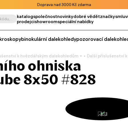
Doprava nad 3000 Kč zdarma
katalog
společnost
novinky
dobré vědět
značky
smluv
Vyhledat podle výrobku, kódu, kategorie apod.
prodejci
showroom
speciální nabídky
kroskopy
binokulární dalekohledy
pozorovací dalekohle
lušenství k hvězdářským dalekohledům
Další příslušenstv
ního ohniska
ube 8x50 #828