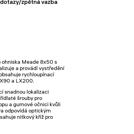
dotazy/zpětná vazba
o ohniska Meade 8x50 s
lizuje a provádí vystředění
 obsahuje rychloupínací
LX90 a LX200.
í snadnou lokalizaci
ídlaté šrouby pro
opu a gumové očnici kvůli
va odpovídá optickým
huje nitkový kříž pro