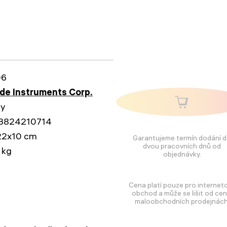
06
e Instruments Corp.
ky
3824210714
22x10 cm
Garantujeme termín dodání 
dvou pracovních dnů od
 kg
objednávky.
Cena platí pouze pro internet
obchod a může se lišit od cen
maloobchodních prodejnách