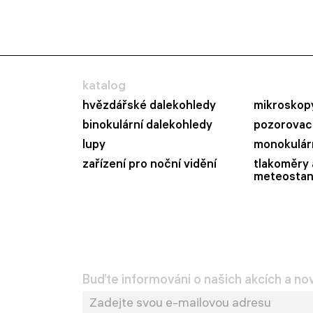
katalog
hvězdářské dalekohledy
mikroskop
binokulární dalekohledy
pozorovací
lupy
monokulár
zařízení pro noční vidění
tlakoměry 
meteostan
Buďte informováni o našich akcích a no