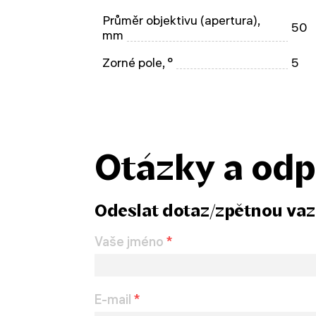
Průměr objektivu (apertura),
50
mm
Zorné pole, °
5
Otázky a od
Odeslat dotaz/zpětnou va
Vaše jméno
*
E-mail
*