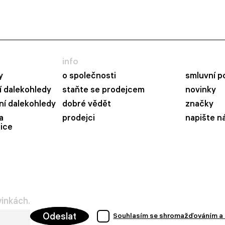
info
y
o společnosti
smluvní p
 dalekohledy
staňte se prodejcem
novinky
ní dalekohledy
dobré vědět
značky
a
prodejci
napište n
ice
vinkách.
Odeslat
Souhlasím se shromažďováním a 