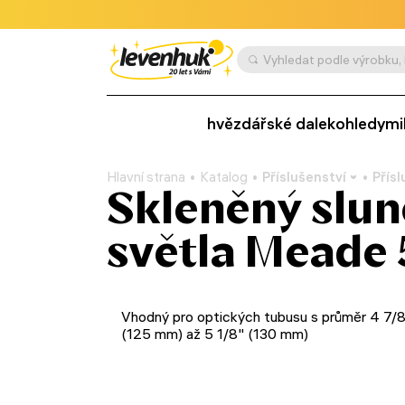
hvězdářské dalekohledy
mi
Hlavní strana
Katalog
Příslušenství
Přís
Skleněný slune
světla Meade
Vhodný pro optických tubusu s průměr 4 7/
(125 mm) až 5 1/8" (130 mm)