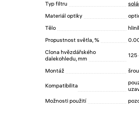
Typ filtru
solá
Materiál optiky
opti
Tělo
hliní
Propustnost světla, %
0.0
Clona hvězdářského
125
dalekohledu, mm
Montáž
šrou
pouz
Kompatibilita
uza
Možnosti použití
pozo