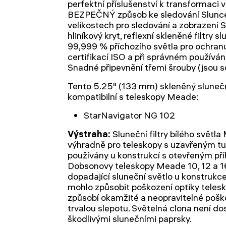
perfektní příslušenství k transformaci
BEZPEČNÝ způsob ke sledování Slunce
velikostech pro sledování a zobrazení S
hliníkový kryt, reflexní skleněné filtry s
99,999 % příchozího světla pro ochranu
certifikací ISO a při správném používán
Snadné připevnění třemi šrouby (jsou s
Tento 5.25" (133 mm) skleněný sluneční 
kompatibilní s teleskopy Meade:
StarNavigator NG 102
Výstraha:
Sluneční filtry bílého světl
výhradně pro teleskopy s uzavřeným t
používány u konstrukcí s otevřeným p
Dobsonovy teleskopy Meade 10, 12 a 16
dopadající sluneční světlo u konstruk
mohlo způsobit poškození optiky teles
způsobí okamžité a neopravitelné poško
trvalou slepotu. Světelná clona není d
škodlivými slunečními paprsky.