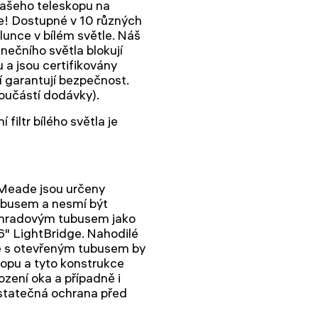
 vašeho teleskopu na
! Dostupné v 10 různých
lunce v bílém světle. Náš
lunečního světla blokují
 a jsou certifikovány
í garantují bezpečnost.
oučástí dodávky).
filtr bílého světla je
a Meade jsou určeny
ubusem a nesmí být
říhradovým tubusem jako
" LightBridge. Nahodilé
ce s otevřeným tubusem by
kopu a tyto konstrukce
zení oka a případně i
ostatečná ochrana před