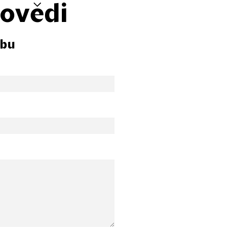
povědi
zbu