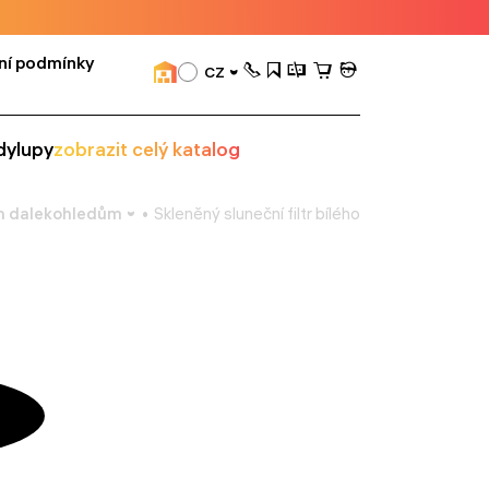
ní podmínky
CZ
dy
lupy
zobrazit celý katalog
ým dalekohledům
Skleněný sluneční filtr bílého světla Meade 5