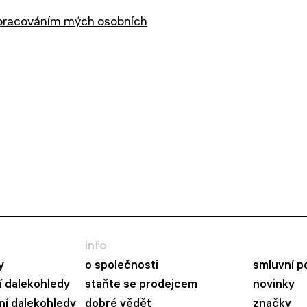
pracováním mých osobních
info
y
o společnosti
smluvní p
 dalekohledy
staňte se prodejcem
novinky
ní dalekohledy
dobré vědět
značky