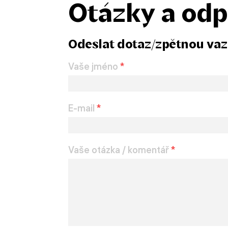
Otázky a od
Odeslat dotaz/zpětnou va
Vaše jméno
*
E-mail
*
Vaše otázka / komentář
*