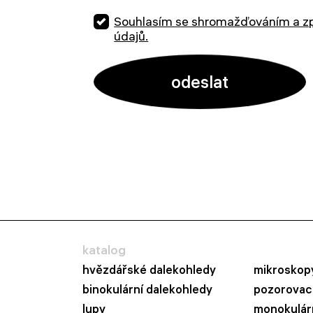
Souhlasím se shromažďováním a z
údajů.
katalog
hvězdářské dalekohledy
mikroskop
binokulární dalekohledy
pozorovací
lupy
monokulár