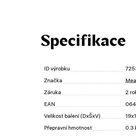
Specifikace
ID výrobku
725
Značka
Mea
Záruka
2 ro
EAN
064
Velikost balení (DxŠxV)
19x
Přepravní hmotnost
0.3 