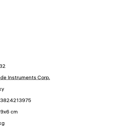
32
de Instruments Corp.
ky
3824213975
19x6 cm
kg