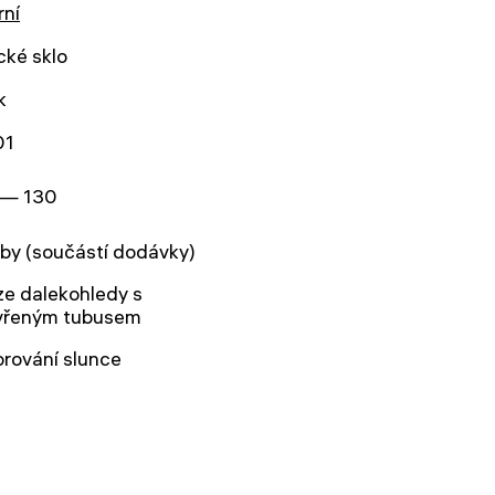
rní
cké sklo
k
01
 — 130
by (součástí dodávky)
e dalekohledy s
vřeným tubusem
rování slunce