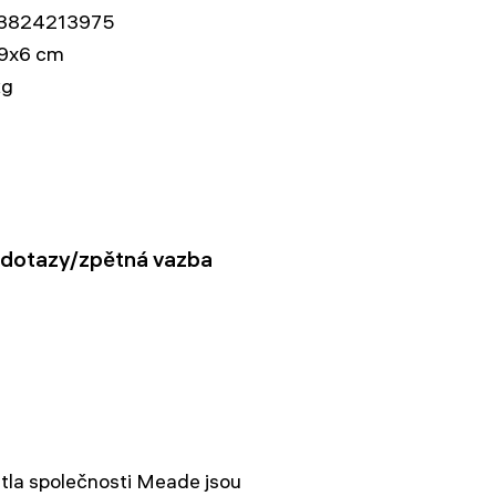
3824213975
9x6 cm
kg
dotazy/zpětná vazba
větla společnosti Meade jsou