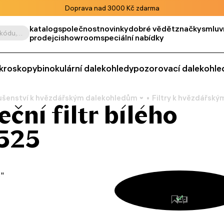
Doprava nad 3000 Kč zdarma
katalog
společnost
novinky
dobré vědět
značky
smluv
Vyhledat podle výrobku, kódu, kategorie apod.
prodejci
showroom
speciální nabídky
kroskopy
binokulární dalekohledy
pozorovací dalekohle
lušenství k hvězdářským dalekohledům
Filtry k hvězdářsk
ční filtr bílého
 525
8"