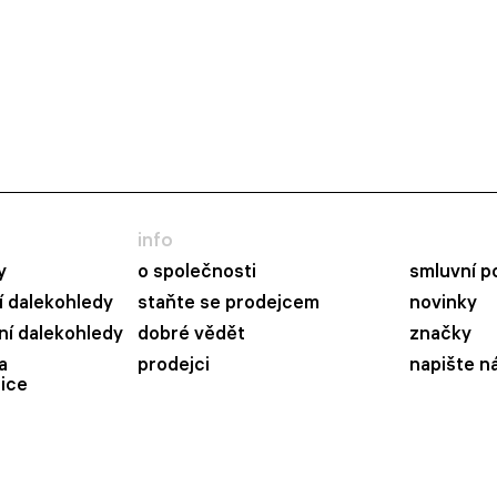
info
y
o společnosti
smluvní p
 dalekohledy
staňte se prodejcem
novinky
ní dalekohledy
dobré vědět
značky
a
prodejci
napište n
ice