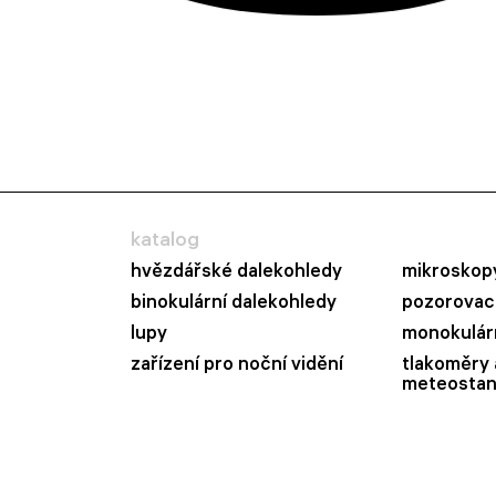
katalog
hvězdářské dalekohledy
mikroskop
binokulární dalekohledy
pozorovací
lupy
monokulár
zařízení pro noční vidění
tlakoměry 
meteostan