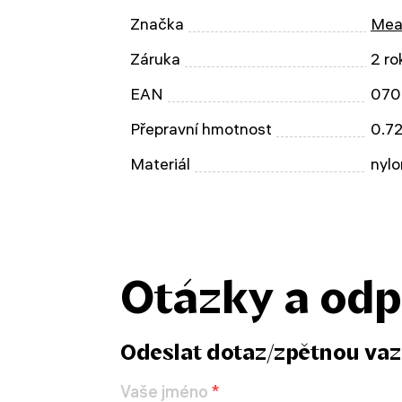
Značka
Mea
Záruka
2 ro
EAN
070
Přepravní hmotnost
0.7
Materiál
nylo
Otázky a od
Odeslat dotaz/zpětnou va
Vaše jméno
*