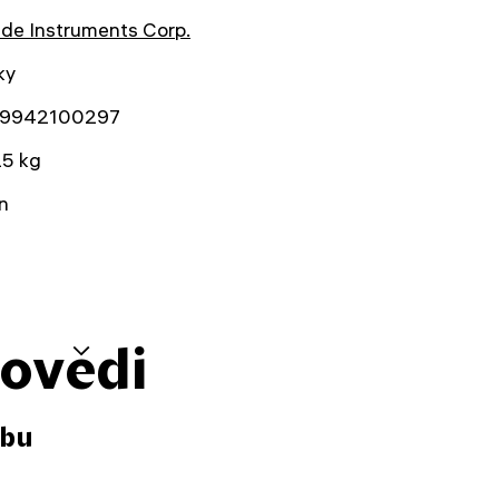
de Instruments Corp.
ky
9942100297
25 kg
n
povědi
zbu