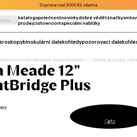
Doprava nad 3000 Kč zdarma
katalog
společnost
novinky
dobré vědět
značky
smluv
Vyhledat podle výrobku, kódu, kategorie apod.
prodejci
showroom
speciální nabídky
kroskopy
binokulární dalekohledy
pozorovací dalekohle
lušenství k hvězdářským dalekohledům
Obaly, pouzdra a br
a Meade 12"
htBridge Plus
kopy