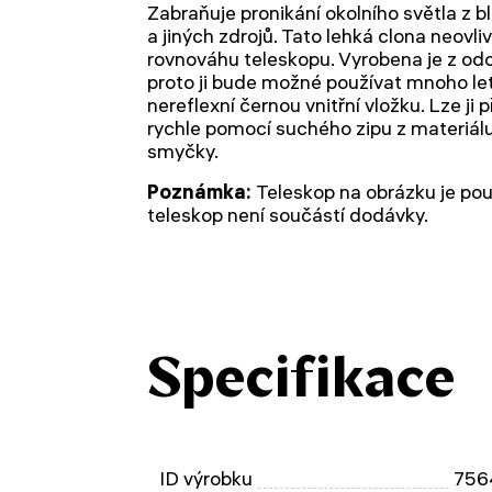
Zabraňuje pronikání okolního světla z b
a jiných zdrojů. Tato lehká clona neov
rovnováhu teleskopu. Vyrobena je z od
proto ji bude možné používat mnoho let
nereflexní černou vnitřní vložku. Lze ji 
rychle pomocí suchého zipu z materiálu
smyčky.
Poznámka:
Teleskop na obrázku je pouz
teleskop není součástí dodávky.
Specifikace
ID výrobku
756