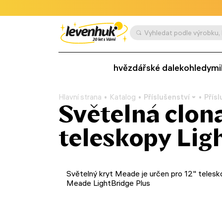
hvězdářské dalekohledy
mi
Hlavní strana
Katalog
Příslušenství
Přís
Světelná clon
teleskopy Lig
Světelný kryt Meade je určen pro 12" teles
Meade LightBridge Plus