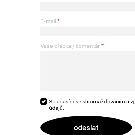
E-mail
*
Vaše otázka / komentář
*
Souhlasím se shromažďováním a z
údajů.