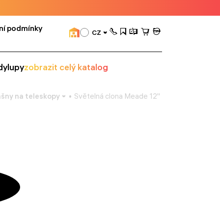
ní podmínky
CZ
dy
lupy
zobrazit celý katalog
ašny na teleskopy
Světelná clona Meade 12" teleskopy LightB