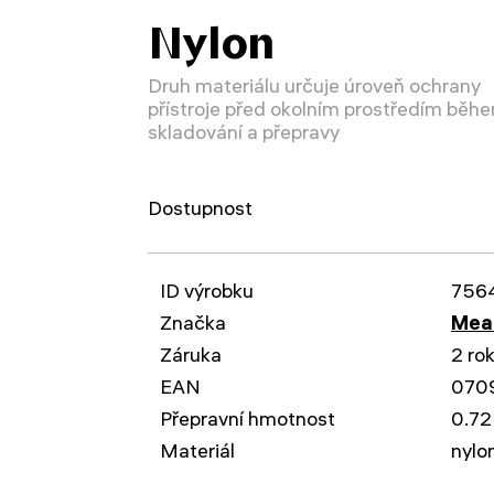
Nylon
Druh materiálu určuje úroveň ochrany
přístroje před okolním prostředím běh
skladování a přepravy
Dostupnost
ID výrobku
756
Značka
Mead
Záruka
2 ro
EAN
070
Přepravní hmotnost
0.72
Materiál
nylo