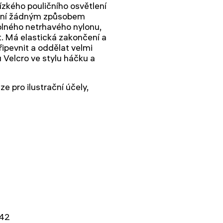
lízkého pouličního osvětlení
livní žádným způsobem
olného netrhavého nylonu,
. Má elastická zakončení a
připevnit a oddělat velmi
 Velcro ve stylu háčku a
e pro ilustrační účely,
42