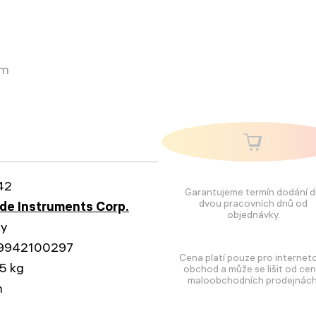
em
42
Garantujeme termín dodání 
dvou pracovních dnů od
e Instruments Corp.
objednávky.
ky
9942100297
Cena platí pouze pro internet
5 kg
obchod a může se lišit od cen
maloobchodních prodejnách
n