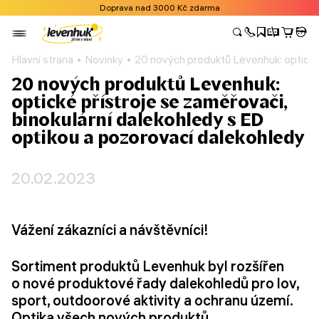
Doprava nad 3000 Kč zdarma
Hlavní strana
Novinky
20 nových produktů Levenhuk: optické 
20 nových produktů Levenhuk:
optické přístroje se zaměřovači,
binokulární dalekohledy s ED
optikou a pozorovací dalekohledy
20.02.2023
Vážení zákazníci a návštěvníci!
Sortiment produktů Levenhuk byl rozšířen
o nové produktové řady dalekohledů pro lov,
sport, outdoorové aktivity a ochranu území.
Optika všech nových produktů