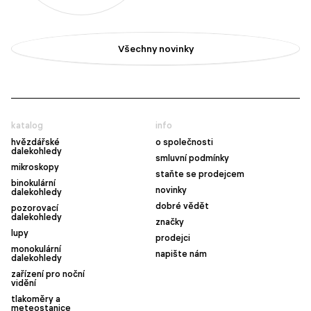
Všechny novinky
katalog
info
hvězdářské
o společnosti
dalekohledy
smluvní podmínky
mikroskopy
staňte se prodejcem
binokulární
novinky
dalekohledy
dobré vědět
pozorovací
dalekohledy
značky
lupy
prodejci
monokulární
napište nám
dalekohledy
zařízení pro noční
vidění
tlakoměry a
meteostanice