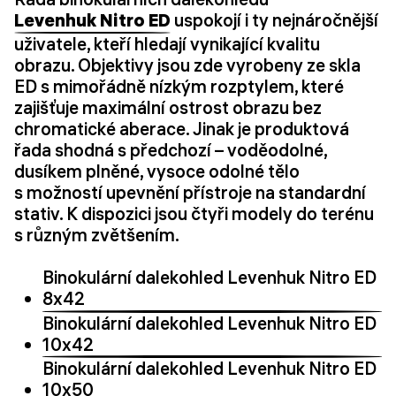
Levenhuk Nitro ED
uspokojí i ty nejnáročnější
uživatele, kteří hledají vynikající kvalitu
obrazu. Objektivy jsou zde vyrobeny ze skla
ED s mimořádně nízkým rozptylem, které
zajišťuje maximální ostrost obrazu bez
chromatické aberace. Jinak je produktová
řada shodná s předchozí – voděodolné,
dusíkem plněné, vysoce odolné tělo
s možností upevnění přístroje na standardní
stativ. K dispozici jsou čtyři modely do terénu
s různým zvětšením.
Binokulární dalekohled Levenhuk Nitro ED
8x42
Binokulární dalekohled Levenhuk Nitro ED
10x42
Binokulární dalekohled Levenhuk Nitro ED
10x50