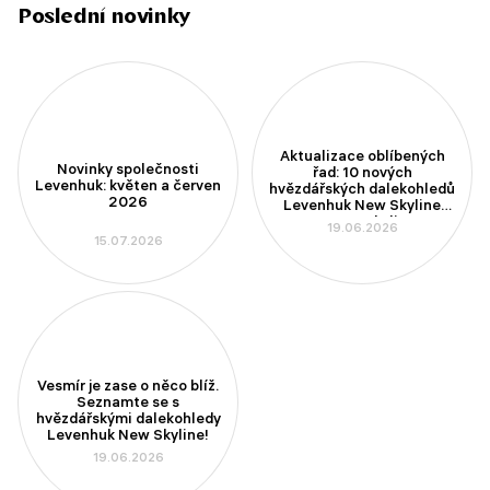
Poslední novinky
Aktualizace oblíbených
Novinky společnosti
řad: 10 nových
Levenhuk: květen a červen
hvězdářských dalekohledů
2026
Levenhuk New Skyline
PLUS a New Skyline PRO
19.06.2026
15.07.2026
Vesmír je zase o něco blíž.
Seznamte se s
hvězdářskými dalekohledy
Levenhuk New Skyline!
19.06.2026