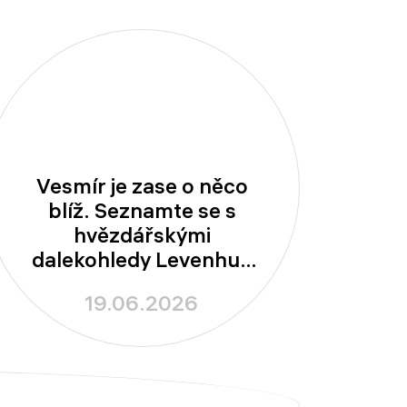
Vesmír je zase o něco
blíž. Seznamte se s
hvězdářskými
dalekohledy Levenhuk
New Skyline!
19.06.2026