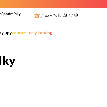
ní podmínky
CZ
dy
lupy
zobrazit celý katalog
dky