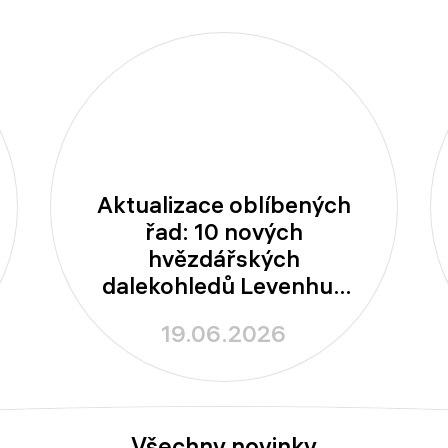
Aktualizace oblíbených
řad: 10 nových
hvězdářských
dalekohledů Levenhuk
New Skyline PLUS a
19.06.2026
New Skyline PRO
Všechny novinky