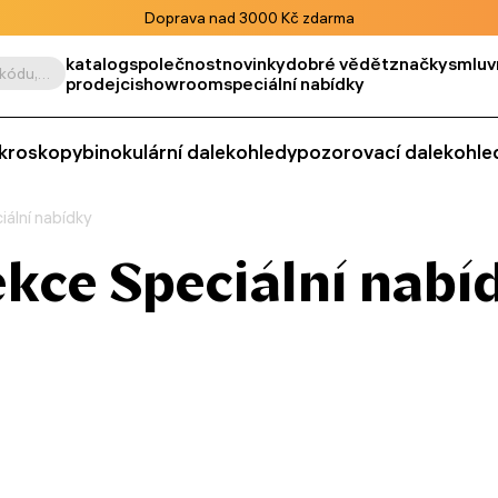
Doprava nad 3000 Kč zdarma
katalog
společnost
novinky
dobré vědět
značky
smluv
Vyhledat podle výrobku, kódu, kategorie apod.
prodejci
showroom
speciální nabídky
kroskopy
binokulární dalekohledy
pozorovací dalekohle
iální nabídky
ekce Speciální nabí