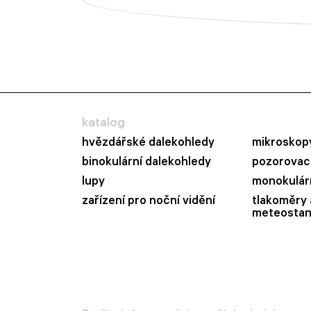
katalog
hvězdářské dalekohledy
mikroskop
binokulární dalekohledy
pozorovací
lupy
monokulár
zařízení pro noční vidění
tlakoměry 
meteostan