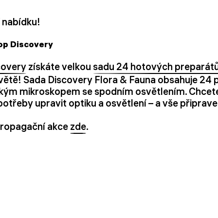
í nabídku!
kop Discovery
covery
získáte velkou
sadu 24 hotových preparátů
světě! Sada Discovery Flora & Fauna obsahuje 24 
ckým mikroskopem se spodním osvětlením. Chcete-
potřeby upravit optiku a osvětlení – a vše připrav
 propagační akce
zde
.