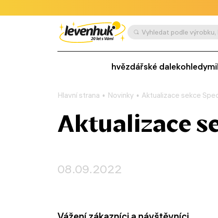
hvězdářské dalekohledy
mi
Hlavní strana
Novinky
Aktualizace sekce Spec
Aktualizace s
08.09.2022
Vážení zákazníci a návštěvníci,