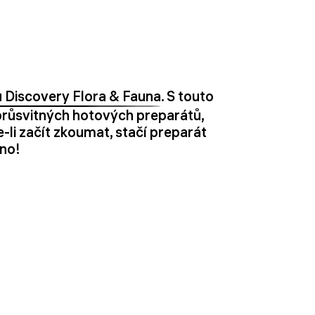
 Discovery Flora & Fauna
. S touto
průsvitných hotových preparátů,
li začít zkoumat, stačí preparát
eno!