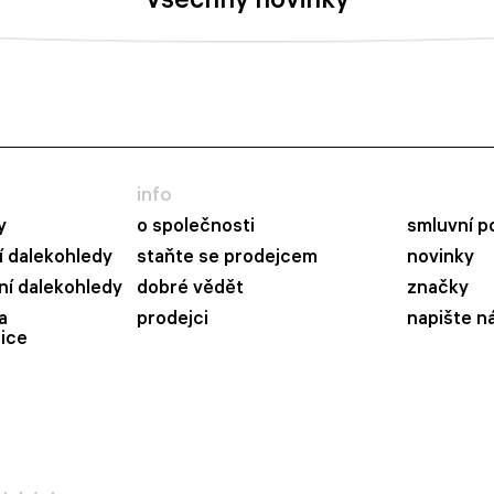
info
y
o společnosti
smluvní p
 dalekohledy
staňte se prodejcem
novinky
ní dalekohledy
dobré vědět
značky
a
prodejci
napište n
ice