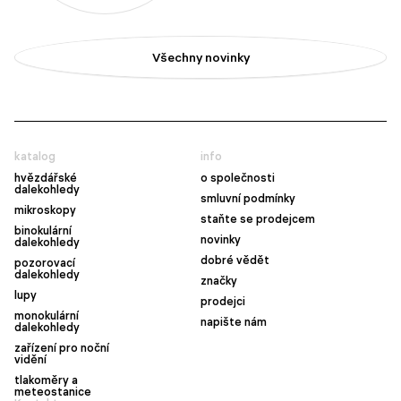
Všechny novinky
katalog
info
hvězdářské
o společnosti
dalekohledy
smluvní podmínky
mikroskopy
staňte se prodejcem
binokulární
novinky
dalekohledy
dobré vědět
pozorovací
dalekohledy
značky
lupy
prodejci
monokulární
napište nám
dalekohledy
zařízení pro noční
vidění
tlakoměry a
meteostanice