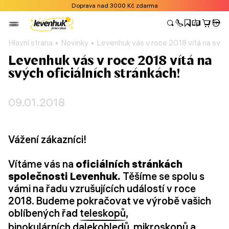
Doprava nad 3000 Kč zdarma
Hlavní strana
Novinky
Levenhuk vás v roce 2018 vítá na svých
Levenhuk vás v roce 2018 vítá na
svých oficiálních stránkách!
09.01.2018
Vážení zákazníci!
Vítáme vás na
oficiálních stránkách
společnosti Levenhuk.
Těšíme se spolu s
vámi na řadu vzrušujících událostí v roce
2018. Budeme pokračovat ve výrobě vašich
oblíbených řad
teleskopů
,
binokulárních dalekohledů
,
mikroskopů
a