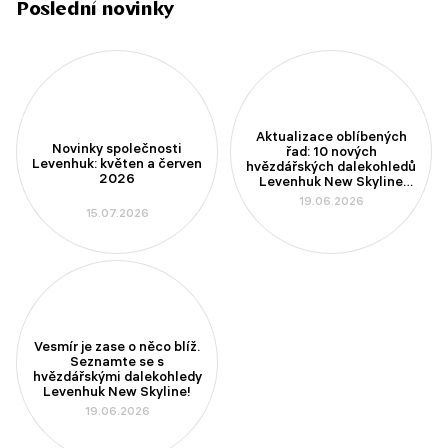
Poslední novinky
Aktualizace oblíbených
Novinky společnosti
řad: 10 nových
Levenhuk: květen a červen
hvězdářských dalekohledů
2026
Levenhuk New Skyline
PLUS a New Skyline PRO
19.06.2026
15.07.2026
Vesmír je zase o něco blíž.
Seznamte se s
hvězdářskými dalekohledy
Levenhuk New Skyline!
19.06.2026