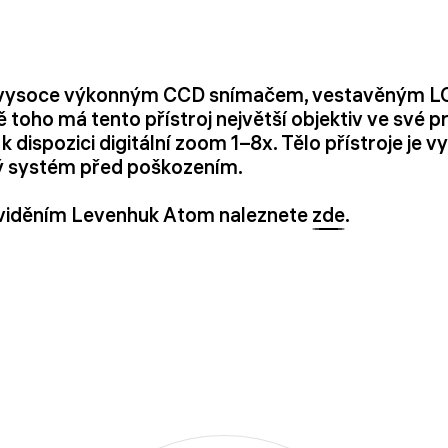
n vysoce výkonným CCD snímačem, vestavěným LC
 toho má tento přístroj největší objektiv ve své 
 dispozici digitální zoom 1–8x. Tělo přístroje je
ký systém před poškozením.
ím viděním Levenhuk Atom naleznete
zde
.