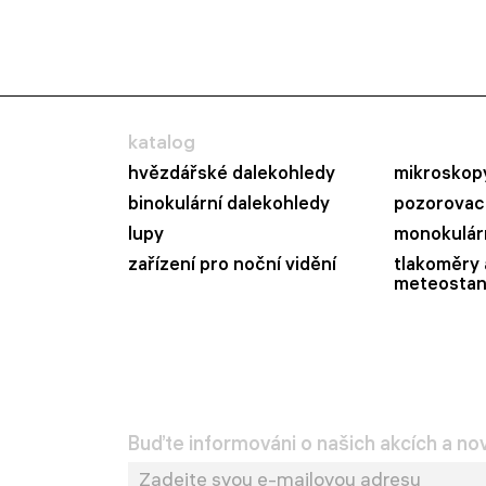
katalog
hvězdářské dalekohledy
mikroskop
binokulární dalekohledy
pozorovací
lupy
monokulár
zařízení pro noční vidění
tlakoměry 
meteostan
Buďte informováni o našich akcích a no