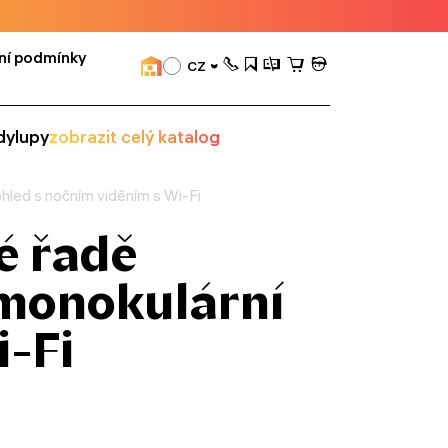
ní podmínky
CZ
dy
lupy
zobrazit celý katalog
ohled s nočním viděním s Wi-Fi
é řadě
 monokulární
i-Fi