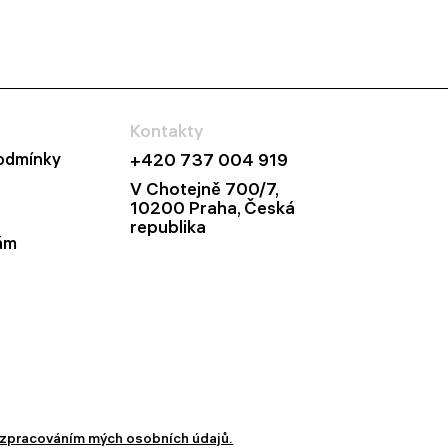
Kontakty
odmínky
+420 737 004 919
V Chotejně 700/7,
10200 Praha, Česká
republika
ám
zpracováním mých osobních údajů.