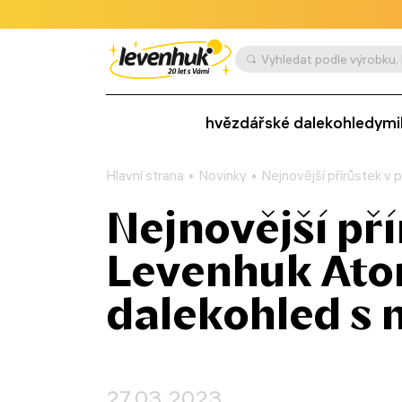
hvězdářské dalekohledy
mi
Hlavní strana
Novinky
Nejnovější přírůstek v 
Nejnovější př
Levenhuk Atom
dalekohled s 
27.03.2023