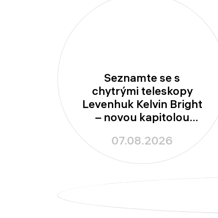
Seznamte se s
chytrými teleskopy
Levenhuk Kelvin Bright
– novou kapitolou
amatérské astronomie
07.08.2026