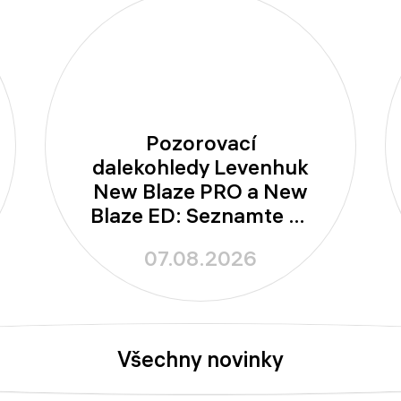
Pozorovací
dalekohledy Levenhuk
New Blaze PRO a New
Blaze ED: Seznamte se
s novými modely se
07.08.2026
100mm aperturou
Všechny novinky