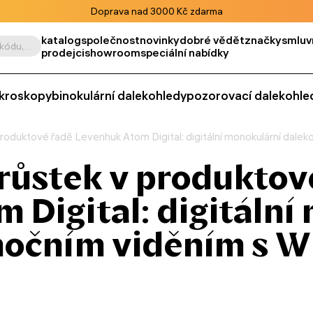
Doprava nad 3000 Kč zdarma
katalog
společnost
novinky
dobré vědět
značky
smluv
Vyhledat podle výrobku, kódu, kategorie apod.
prodejci
showroom
speciální nabídky
kroskopy
binokulární dalekohledy
pozorovací dalekohle
produktové řadě Levenhuk Atom Digital: digitální monokulární dalek
írůstek v produktov
 Digital: digitální
nočním viděním s W