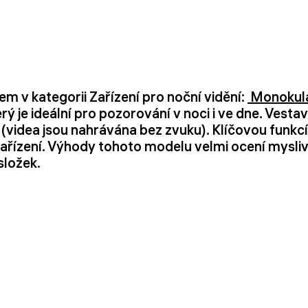
m v kategorii Zařízení pro noční vidění:
Monokulá
terý je ideální pro pozorování v noci i ve dne. Ves
D (videa jsou nahrávána bez zvuku). Klíčovou funkcí
ařízení. Výhody tohoto modelu velmi ocení myslivc
složek.