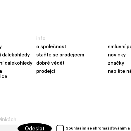
info
y
o společnosti
smluvní p
 dalekohledy
staňte se prodejcem
novinky
ní dalekohledy
dobré vědět
značky
a
prodejci
napište n
ice
vinkách.
Odeslat
Souhlasím se shromažďováním a 