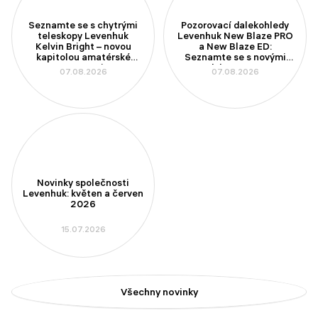
Seznamte se s chytrými
Pozorovací dalekohledy
teleskopy Levenhuk
Levenhuk New Blaze PRO
Kelvin Bright – novou
a New Blaze ED:
kapitolou amatérské
Seznamte se s novými
astronomie
modely se 100mm
07.08.2026
07.08.2026
aperturou
Novinky společnosti
Levenhuk: květen a červen
2026
15.07.2026
Všechny novinky