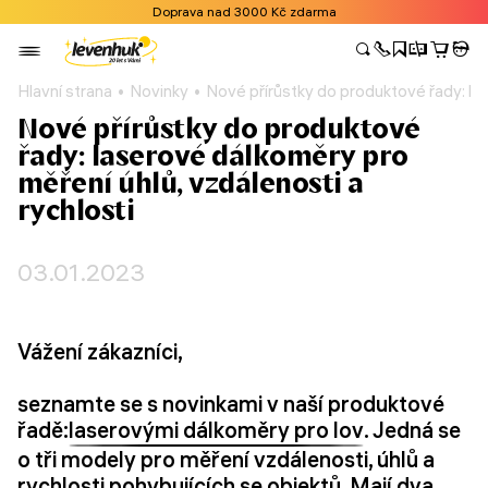
Doprava nad 3000 Kč zdarma
Hlavní strana
Novinky
Nové přírůstky do produktové řady: las
Nové přírůstky do produktové
řady: laserové dálkoměry pro
měření úhlů, vzdálenosti a
rychlosti
03.01.2023
Vážení zákazníci,
seznamte se s novinkami v naší produktové
řadě:
laserovými dálkoměry pro lov
. Jedná se
o tři modely pro měření vzdálenosti, úhlů a
rychlosti pohybujících se objektů. Mají dva