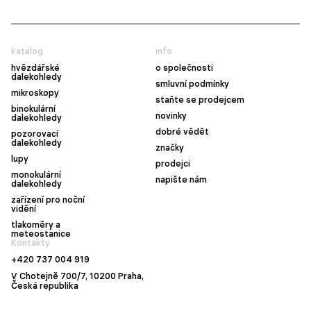
katalog
info
hvězdářské
o společnosti
dalekohledy
smluvní podmínky
mikroskopy
staňte se prodejcem
binokulární
novinky
dalekohledy
dobré vědět
pozorovací
dalekohledy
značky
lupy
prodejci
monokulární
napište nám
dalekohledy
zařízení pro noční
vidění
tlakoměry a
meteostanice
Kontakty
+420 737 004 919
V Chotejně 700/7, 10200 Praha,
Česká republika