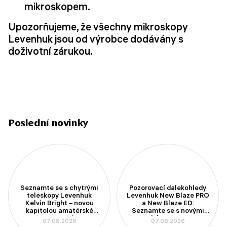
mikroskopem.
Upozorňujeme, že všechny mikroskopy
Levenhuk jsou od výrobce dodávány s
doživotní zárukou.
Poslední novinky
Seznamte se s chytrými
Pozorovací dalekohledy
teleskopy Levenhuk
Levenhuk New Blaze PRO
Kelvin Bright – novou
a New Blaze ED:
kapitolou amatérské
Seznamte se s novými
astronomie
modely se 100mm
07.08.2026
07.08.2026
aperturou