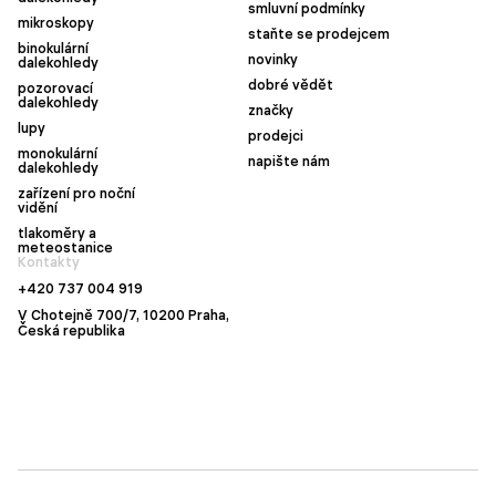
smluvní podmínky
mikroskopy
staňte se prodejcem
binokulární
novinky
dalekohledy
dobré vědět
pozorovací
dalekohledy
značky
lupy
prodejci
monokulární
napište nám
dalekohledy
zařízení pro noční
vidění
tlakoměry a
meteostanice
Kontakty
+420 737 004 919
V Chotejně 700/7, 10200 Praha,
Česká republika