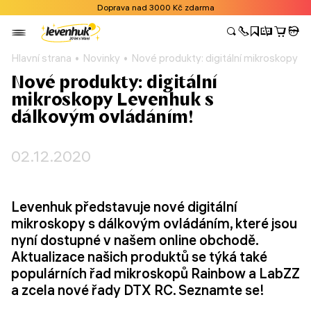
Doprava nad 3000 Kč zdarma
Hlavní strana
Novinky
Nové produkty: digitální mikroskopy 
Nové produkty: digitální
mikroskopy Levenhuk s
dálkovým ovládáním!
02.12.2020
Levenhuk představuje nové digitální
mikroskopy s dálkovým ovládáním, které jsou
nyní dostupné v našem online obchodě.
Aktualizace našich produktů se týká také
populárních řad mikroskopů Rainbow a LabZZ
a zcela nové řady DTX RC. Seznamte se!