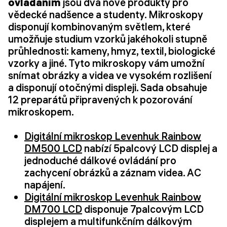
ovládáním
jsou dva nové produkty pro
vědecké nadšence a studenty. Mikroskopy
disponují kombinovaným světlem, které
umožňuje studium vzorků jakéhokoli stupně
průhlednosti: kameny, hmyz, textil, biologické
vzorky a jiné. Tyto mikroskopy vám umožní
snímat obrázky a videa ve vysokém rozlišení
a disponují otočnými displeji. Sada obsahuje
12 preparátů připravených k pozorování
mikroskopem.
Digitální mikroskop Levenhuk Rainbow
DM500 LCD
nabízí 5palcový LCD displej a
jednoduché dálkové ovládání pro
zachycení obrázků a záznam videa. AC
napájení.
Digitální mikroskop Levenhuk Rainbow
DM700 LCD
disponuje 7palcovým LCD
displejem a multifunkčním dálkovým