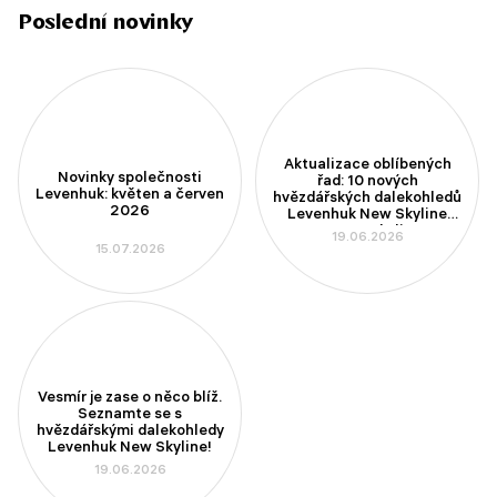
Poslední novinky
Aktualizace oblíbených
Novinky společnosti
řad: 10 nových
Levenhuk: květen a červen
hvězdářských dalekohledů
2026
Levenhuk New Skyline
PLUS a New Skyline PRO
19.06.2026
15.07.2026
Vesmír je zase o něco blíž.
Seznamte se s
hvězdářskými dalekohledy
Levenhuk New Skyline!
19.06.2026