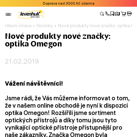
Doprava nad 3000 Kč zdarma
Hlavní strana
Novinky
Nové produkty nové značky: optika 
Nové produkty nové značky:
optika Omegon
21.02.2019
Vážení návštěvníci!
Jsme rádi, že Vás můžeme informovat o tom,
že v našem online obchodě je nyní k dispozici
optika Omegon! Rozšířili jsme sortiment
optických přístrojů a díky tomu jsou tyto
vynikající optické přístroje přístupnější pro
naše zákazníky. Značka Omegon byla