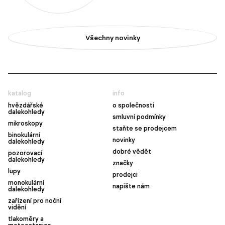
Všechny novinky
katalog
info
hvězdářské
o společnosti
dalekohledy
smluvní podmínky
mikroskopy
staňte se prodejcem
binokulární
novinky
dalekohledy
dobré vědět
pozorovací
dalekohledy
značky
lupy
prodejci
monokulární
napište nám
dalekohledy
zařízení pro noční
vidění
tlakoměry a