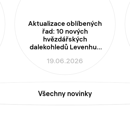
Aktualizace oblíbených
řad: 10 nových
hvězdářských
dalekohledů Levenhuk
New Skyline PLUS a
19.06.2026
New Skyline PRO
Všechny novinky