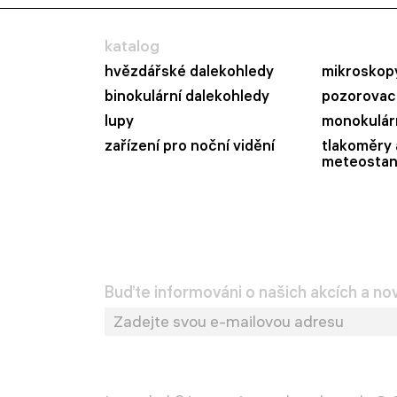
katalog
hvězdářské dalekohledy
mikroskop
binokulární dalekohledy
pozorovací
lupy
monokulár
zařízení pro noční vidění
tlakoměry 
meteostan
Buďte informováni o našich akcích a no