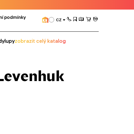
ní podmínky
CZ
dy
lupy
zobrazit celý katalog
 Levenhuk