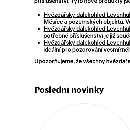
příslušenství. Tyto nové produkty js
Hvězdářský dalekohled Levenhu
Měsíce a pozemských objektů. Ve
Hvězdářský dalekohled Levenhu
potřebné příslušenství je již so
Hvězdářský dalekohled Levenhu
ideální pro pozorování vesmírné
Upozorňujeme, že všechny hvězdářsk
Poslední novinky