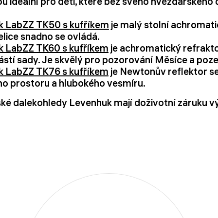
ou ideální pro děti, které bez svého hvězdářského 
k LabZZ TK50 s kufříkem
je malý stolní achromati
lice snadno se ovládá.
k LabZZ TK60 s kufříkem
je achromatický refrakto
učástí sady. Je skvělý pro pozorování Měsíce a po
k LabZZ TK76 s kufříkem
je Newtonův reflektor s
ho prostoru a hlubokého vesmíru.
é dalekohledy Levenhuk mají doživotní záruku v