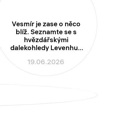
Vesmír je zase o něco
blíž. Seznamte se s
hvězdářskými
dalekohledy Levenhuk
New Skyline!
19.06.2026