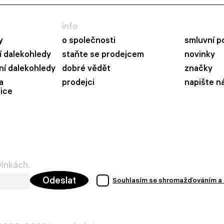
info
y
o společnosti
smluvní p
 dalekohledy
staňte se prodejcem
novinky
ní dalekohledy
dobré vědět
značky
a
prodejci
napište n
ice
vinkách.
Odeslat
Souhlasím se shromažďováním a 