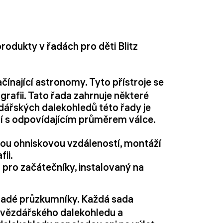
rodukty v řadách pro děti Blitz
čínající astronomy. Tyto přístroje se
grafii. Tato řada zahrnuje některé
dářských dalekohledů této řady je
ví s odpovídajícím průměrem válce.
kou ohniskovou vzdáleností, montáží
ii.
 pro začátečníky, instalovaný na
mladé průzkumníky. Každá sada
 hvězdářského dalekohledu a