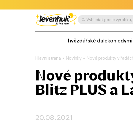
hvězdářské dalekohledy
mi
Hlavní strana
Novinky
Nové produkty v řadách
Nové produkty
Blitz PLUS a 
20.08.2021