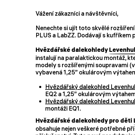
Vážení zákazníci a návštěvníci,
Nenechte si ujít toto skvělé rozšíře
PLUS a LabZZ. Dodávají s kufříkem p
Hvězdářské dalekohledy
Levenhuk
instalují na paralaktickou montáž, kt
modely s rozšířenými soupravami (vč
vybavená 1,25” okulárovým výtahem. 
Hvězdářský dalekohled Levenhuk
EQ2 a 1,25” okulárovým výtahem. 
Hvězdářský dalekohled Levenhuk
montáži EQ1.
Hvězdářské dalekohledy pro děti
obsahuje nejen veškeré potřebné přís