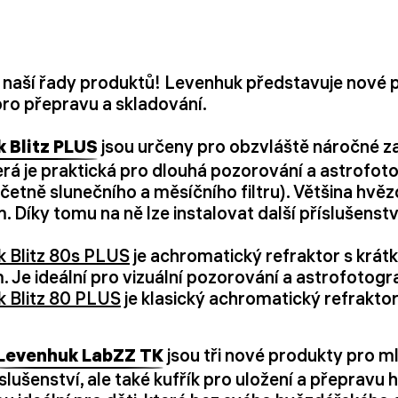
ní naší řady produktů! Levenhuk představuje nové p
ro přepravu a skladování.
 Blitz PLUS
jsou určeny pro obzvláště náročné za
erá je praktická pro dlouhá pozorování a astrofoto
etně slunečního a měsíčního filtru). Většina hvěz
Díky tomu na ně lze instalovat další příslušenst
 Blitz 80s PLUS
je achromatický refraktor s krát
Je ideální pro vizuální pozorování a astrofotograf
 Blitz 80 PLUS
je klasický achromatický refraktor
Levenhuk LabZZ TK
jsou tři nové produkty pro 
lušenství, ale také kufřík pro uložení a přepravu