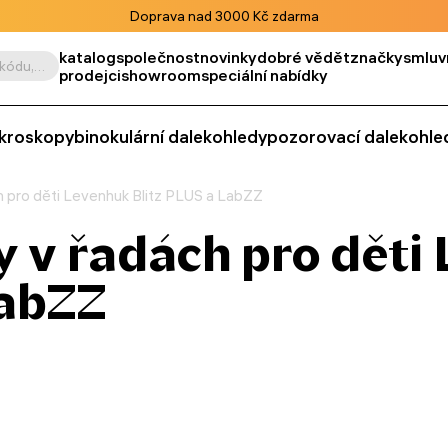
Doprava nad 3000 Kč zdarma
katalog
společnost
novinky
dobré vědět
značky
smluv
Vyhledat podle výrobku, kódu, kategorie apod.
prodejci
showroom
speciální nabídky
kroskopy
binokulární dalekohledy
pozorovací dalekohle
 pro děti Levenhuk Blitz PLUS a LabZZ
 v řadách pro děti
LabZZ