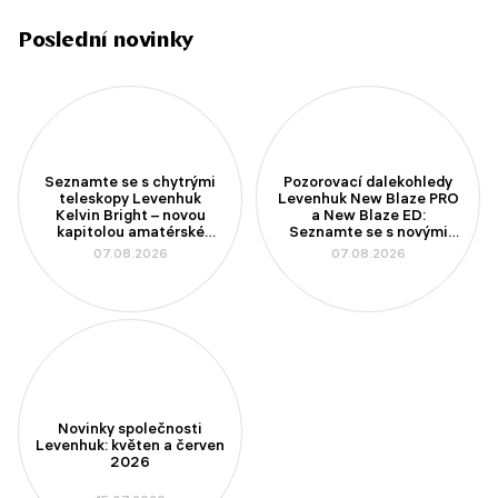
Poslední novinky
Seznamte se s chytrými
Pozorovací dalekohledy
teleskopy Levenhuk
Levenhuk New Blaze PRO
Kelvin Bright – novou
a New Blaze ED:
kapitolou amatérské
Seznamte se s novými
astronomie
modely se 100mm
07.08.2026
07.08.2026
aperturou
Novinky společnosti
Levenhuk: květen a červen
2026