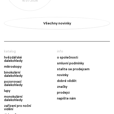
15.07.2026
Všechny novinky
katalog
info
hvězdářské
o společnosti
dalekohledy
smluvní podmínky
mikroskopy
staňte se prodejcem
binokulární
novinky
dalekohledy
dobré vědět
pozorovací
dalekohledy
značky
lupy
prodejci
monokulární
napište nám
dalekohledy
zařízení pro noční
vidění