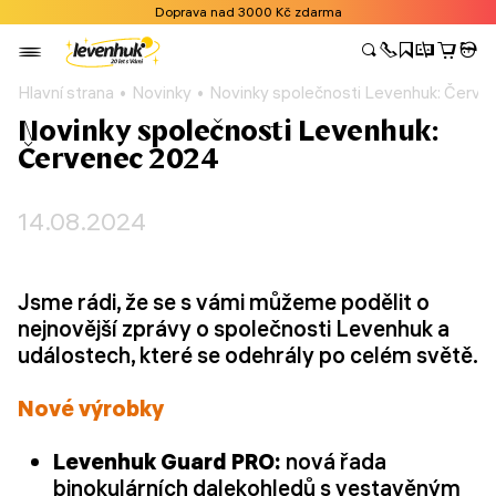
Doprava nad 3000 Kč zdarma
Hlavní strana
Novinky
Novinky společnosti Levenhuk: Červ
Novinky společnosti Levenhuk:
Červenec 2024
14.08.2024
Jsme rádi, že se s vámi můžeme podělit o
nejnovější zprávy o společnosti Levenhuk a
událostech, které se odehrály po celém světě.
Nové výrobky
Levenhuk Guard PRO:
nová řada
binokulárních dalekohledů s vestavěným