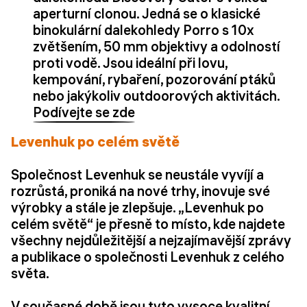
aperturní clonou. Jedná se o klasické
binokulární dalekohledy Porro s 10x
zvětšením, 50 mm objektivy a odolností
proti vodě. Jsou ideální při lovu,
kempování, rybaření, pozorování ptáků
nebo jakýkoliv outdoorových aktivitách.
Podívejte se zde
Levenhuk po celém světě
Společnost Levenhuk se neustále vyvíjí a
rozrůstá, proniká na nové trhy, inovuje své
výrobky a stále je zlepšuje. „Levenhuk po
celém světě“ je přesně to místo, kde najdete
všechny nejdůležitější a nejzajímavější zprávy
a publikace o společnosti Levenhuk z celého
světa.
V současné době jsou tyto vysoce kvalitní