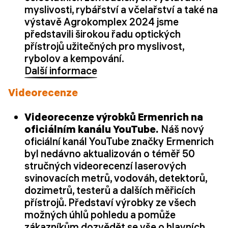
myslivosti, rybářství a včelařství a také na
výstavě Agrokomplex 2024 jsme
představili širokou řadu optických
přístrojů užitečných pro myslivost,
rybolov a kempování.
Další informace
Videorecenze
Videorecenze výrobků Ermenrich na
oficiálním kanálu YouTube.
Náš nový
oficiální kanál YouTube značky Ermenrich
byl nedávno aktualizován o téměř 50
stručných videorecenzí laserových
svinovacích metrů, vodováh, detektorů,
dozimetrů, testerů a dalších měřicích
přístrojů. Představí výrobky ze všech
možných úhlů pohledu a pomůže
zákazníkům dozvědět se vše o hlavních