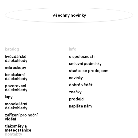
Všechny novinky
katalog
info
hvězdářské
o společnosti
dalekohledy
smluvní podmínky
mikroskopy
staňte se prodejcem
binokulární
novinky
dalekohledy
dobré vědět
pozorovací
dalekohledy
značky
lupy
prodejci
monokulární
napište nám
dalekohledy
zařízení pro noční
vidění
tlakoměry a
meteostanice
Kontakty