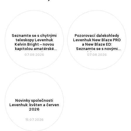
Seznamte se s chytrými
Pozorovací dalekohledy
teleskopy Levenhuk
Levenhuk New Blaze PRO
Kelvin Bright – novou
a New Blaze ED:
kapitolou amatérské
Seznamte se s novými
astronomie
modely se 100mm
07.08.2026
07.08.2026
aperturou
Novinky společnosti
Levenhuk: květen a červen
2026
15.07.2026