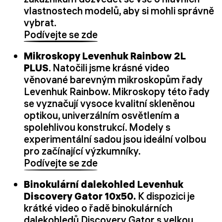
vlastnostech modelů, aby si mohli správně
vybrat.
Podívejte se zde
Mikroskopy Levenhuk Rainbow 2L
PLUS
. Natočili jsme krásné video
věnované barevným mikroskopům řady
Levenhuk Rainbow. Mikroskopy této řady
se vyznačují vysoce kvalitní skleněnou
optikou, univerzálním osvětlením a
spolehlivou konstrukcí. Modely s
experimentální sadou jsou ideální volbou
pro začínající výzkumníky.
Podívejte se zde
Binokulární dalekohled Levenhuk
Discovery Gator 10x50.
K dispozici je
krátké video o řadě binokulárních
dalekohledů Discovery Gator s velkou