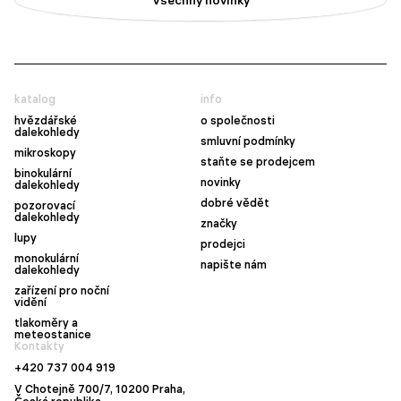
Všechny novinky
katalog
info
hvězdářské
o společnosti
dalekohledy
smluvní podmínky
mikroskopy
staňte se prodejcem
binokulární
novinky
dalekohledy
dobré vědět
pozorovací
dalekohledy
značky
lupy
prodejci
monokulární
napište nám
dalekohledy
zařízení pro noční
vidění
tlakoměry a
meteostanice
Kontakty
+420 737 004 919
V Chotejně 700/7, 10200 Praha,