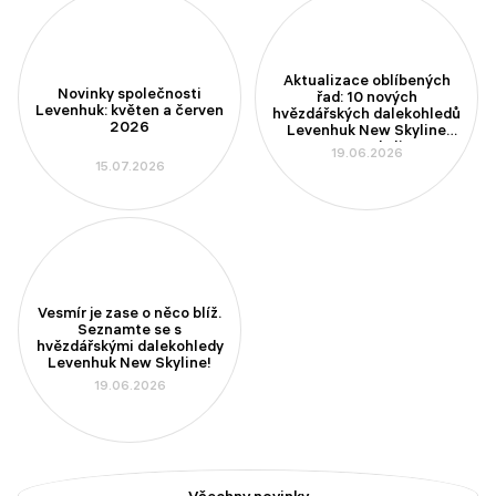
Aktualizace oblíbených
Novinky společnosti
řad: 10 nových
Levenhuk: květen a červen
hvězdářských dalekohledů
2026
Levenhuk New Skyline
PLUS a New Skyline PRO
19.06.2026
15.07.2026
Vesmír je zase o něco blíž.
Seznamte se s
hvězdářskými dalekohledy
Levenhuk New Skyline!
19.06.2026