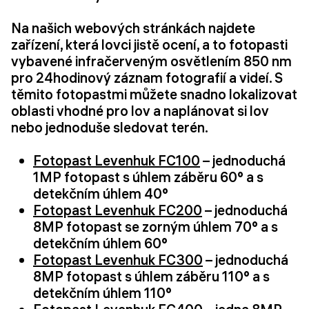
Na našich webových stránkách najdete
zařízení, která lovci jistě ocení, a to fotopasti
vybavené infračerveným osvětlením 850 nm
pro 24hodinový záznam fotografií a videí. S
těmito fotopastmi můžete snadno lokalizovat
oblasti vhodné pro lov a naplánovat si lov
nebo jednoduše sledovat terén.
Fotopast Levenhuk FC100
– jednoduchá
1MP fotopast s úhlem záběru 60° a s
detekčním úhlem 40°
Fotopast Levenhuk FC200
– jednoduchá
8MP fotopast se zorným úhlem 70° a s
detekčním úhlem 60°
Fotopast Levenhuk FC300
– jednoduchá
8MP fotopast s úhlem záběru 110° a s
detekčním úhlem 110°