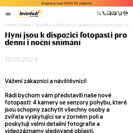
Doprava nad 3000 Kč zdarma
Hlavní strana
Novinky
Nyní jsou k dispozici fotopasti pro denn
Nyní jsou k dispozici fotopasti pro
denní i noční snímání
10.10.2023
Vážení zákazníci a návštěvníci!
Rádi bychom vám představili naše nové
fotopasti: 4 kamery se senzory pohybu, které
jsou schopny zachytit všechny osoby a
zvířata vyskytující se v zorném poli a
poskytují velmi detailní fotografie a
videozáznamy sledované oblasti.