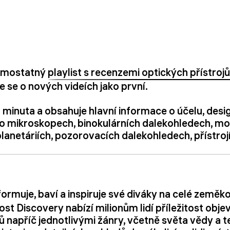
samostatný
playlist s recenzemi optických přístro
e se o nových videích jako první.
a minuta a obsahuje hlavní informace o účelu, desi
 o mikroskopech, binokulárních dalekohledech, m
anetáriích, pozorovacích dalekohledech, přístrojí
formuje, baví a inspiruje své diváky na celé zeměko
ost Discovery nabízí milionům lidí příležitost ob
ů napříč jednotlivými žánry, včetně světa vědy a 