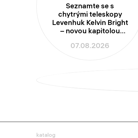
Seznamte se s
chytrými teleskopy
Levenhuk Kelvin Bright
– novou kapitolou
amatérské astronomie
07.08.2026
katalog