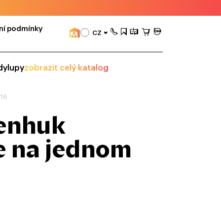
ní podmínky
CZ
dy
lupy
zobrazit celý katalog
stě
venhuk
e na jednom