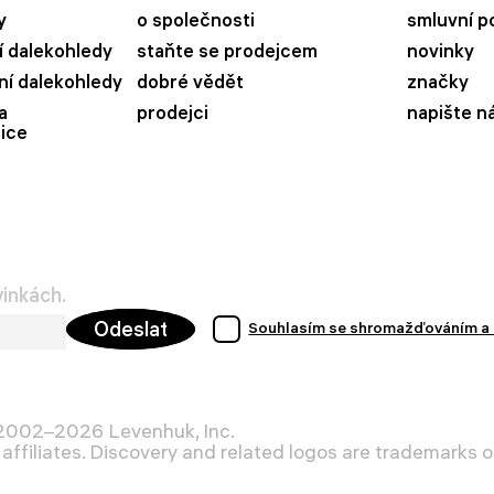
y
o společnosti
smluvní p
 dalekohledy
staňte se prodejcem
novinky
ní dalekohledy
dobré vědět
značky
a
prodejci
napište n
ice
vinkách.
Odeslat
Souhlasím se shromažďováním a 
 2002–2026 Levenhuk, Inc.
affiliates. Discovery and related logos are trademarks of