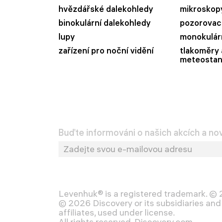
hvězdářské dalekohledy
mikroskop
binokulární dalekohledy
pozorovací
lupy
monokulár
zařízení pro noční vidění
tlakoměry 
meteostan
Buďte informováni o našich akcích a no
Levenhuk® is a registered trademark. ©
© 2026 Discovery or its subsidiaries and 
affiliates, used under license.
All rights reserved. Discovery.com