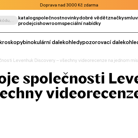
Doprava nad 3000 Kč zdarma
katalog
společnost
novinky
dobré vědět
značky
smluv
Vyhledat podle výrobku, kódu, kategorie apod.
prodejci
showroom
speciální nabídky
kroskopy
binokulární dalekohledy
pozorovací dalekohle
ečnosti Levenhuk Discovery – všechny videorecenze na jednom mí
roje společnosti Le
šechny videorecenz