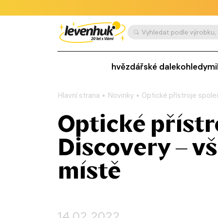
hvězdářské dalekohledy
mi
Hlavní strana
Novinky
Optické přístroje spol
Optické příst
Discovery – v
místě
14.02.2022