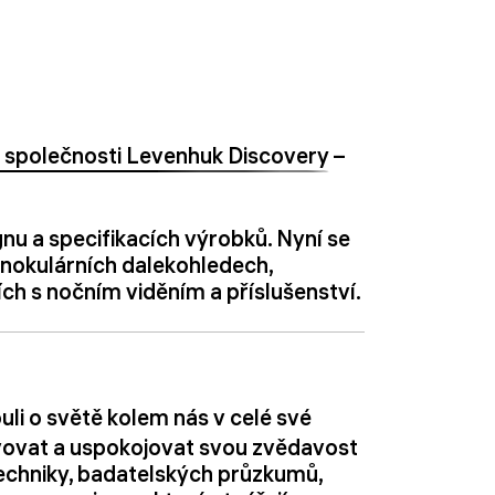
jů společnosti Levenhuk Discovery
–
gnu a specifikacích výrobků. Nyní se
onokulárních dalekohledech,
ch s nočním viděním a příslušenství.
uli o světě kolem nás v celé své
jevovat a uspokojovat svou zvědavost
techniky, badatelských průzkumů,