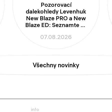
Pozorovací
dalekohledy Levenhuk
New Blaze PRO a New
Blaze ED: Seznamte se
s novými modely se
07.08.2026
100mm aperturou
Všechny novinky
info