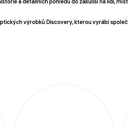
orie a detailních pohledů do zákulisí na lidi, míst
ptických výrobků Discovery, kterou vyrábí spole