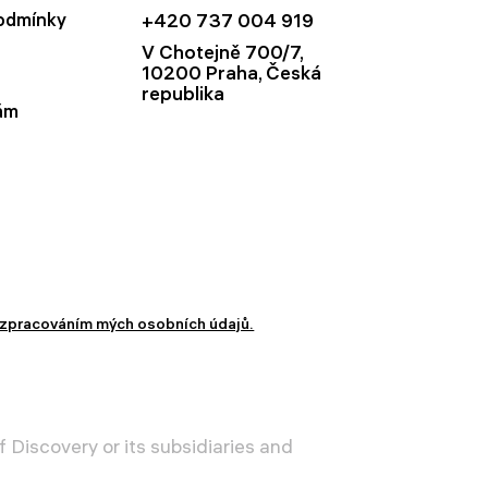
odmínky
+420 737 004 919
V Chotejně 700/7,
10200 Praha, Česká
republika
ám
zpracováním mých osobních údajů.
 Discovery or its subsidiaries and