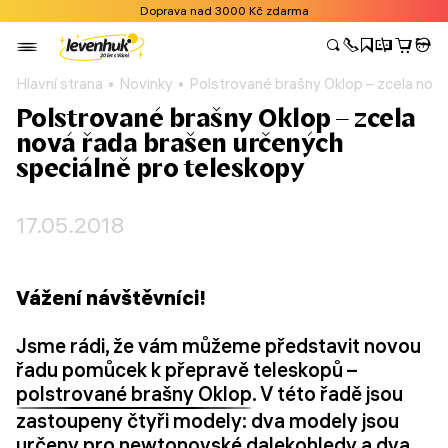
Doprava nad 3000 Kč zdarma
Hlavní strana
Novinky
Polstrované brašny Oklop – zcela nová
Polstrované brašny Oklop – zcela
nová řada brašen určených
speciálně pro teleskopy
17.05.2018
Vážení návštěvníci!
Jsme rádi, že vám můžeme představit novou
řadu pomůcek k přepravě teleskopů –
polstrované brašny Oklop
. V této řadě jsou
zastoupeny čtyři modely: dva modely jsou
určeny pro newtonovské dalekohledy a dva