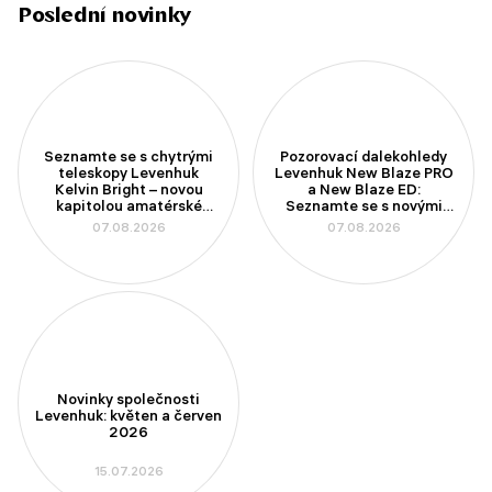
Poslední novinky
Seznamte se s chytrými
Pozorovací dalekohledy
teleskopy Levenhuk
Levenhuk New Blaze PRO
Kelvin Bright – novou
a New Blaze ED:
kapitolou amatérské
Seznamte se s novými
astronomie
modely se 100mm
07.08.2026
07.08.2026
aperturou
Novinky společnosti
Levenhuk: květen a červen
2026
15.07.2026