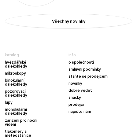
Všechny novinky
katalog
info
hvězdářské
o společnosti
dalekohledy
smluvní podmínky
mikroskopy
staňte se prodejcem
binokulární
novinky
dalekohledy
dobré vědět
pozorovací
dalekohledy
značky
lupy
prodejci
monokulární
napište nám
dalekohledy
zařízení pro noční
vidění
tlakoměry a
meteostanice