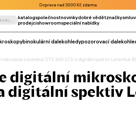
Doprava nad 3000 Kč zdarma
katalog
společnost
novinky
dobré vědět
značky
smluv
Vyhledat podle výrobku, kódu, kategorie apod.
prodejci
showroom
speciální nabídky
kroskopy
binokulární dalekohledy
pozorovací dalekohle
ní mikroskop Levenhuk DTX 300 LCD a digitální spektiv Levenhuk 
 digitální mikros
 digitální spektiv