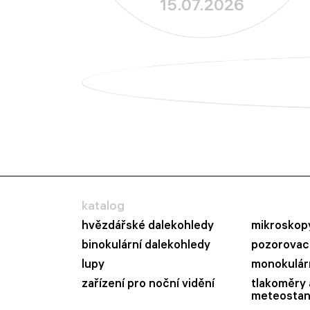
15.07.2026
katalog
hvězdářské dalekohledy
mikroskop
binokulární dalekohledy
pozorovací
lupy
monokulár
zařízení pro noční vidění
tlakoměry 
meteostan