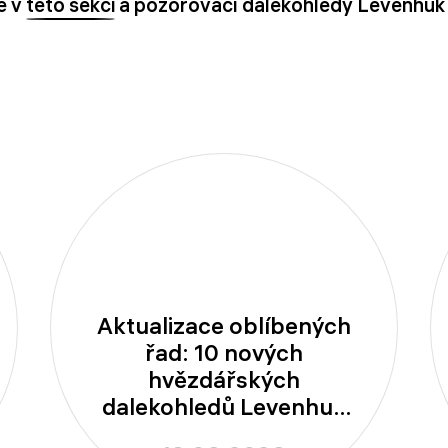
e v
této sekci
a pozorovací dalekohledy Levenhuk
Aktualizace oblíbených
řad: 10 nových
hvězdářských
dalekohledů Levenhuk
New Skyline PLUS a