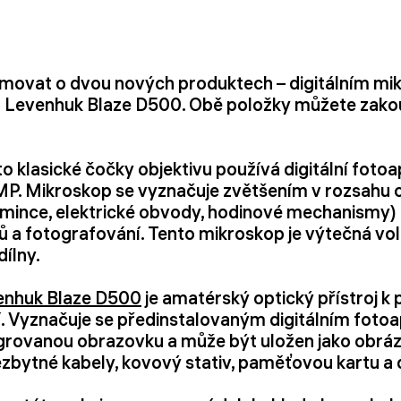
rmovat o dvou nových produktech – digitálním m
u Levenhuk Blaze D500. Obě položky můžete zako
o klasické čočky objektivu používá digitální foto
 MP. Mikroskop se vyznačuje zvětšením v rozsahu o
ince, elektrické obvody, hodinové mechanismy) 
a fotografování. Tento mikroskop je výtečná volb
dílny.
venhuk Blaze D500
je amatérský optický přístroj k 
í. Vyznačuje se předinstalovaným digitálním foto
tegrovanou obrazovku a může být uložen jako obrá
zbytné kabely, kovový stativ, paměťovou kartu a 