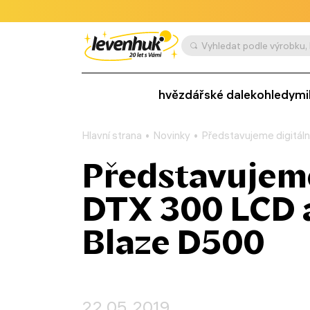
hvězdářské dalekohledy
mi
Hlavní strana
Novinky
Představujeme digitál
Představujeme
DTX 300 LCD a
Blaze D500
22.05.2019