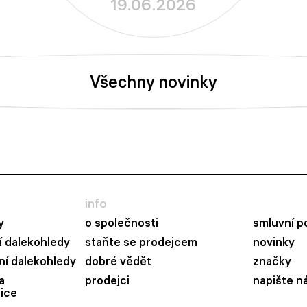
19.06.2026
New Skyline PRO
Všechny novinky
info
y
o společnosti
smluvní p
 dalekohledy
staňte se prodejcem
novinky
ní dalekohledy
dobré vědět
značky
a
prodejci
napište n
ice