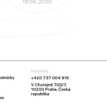
19.06.2026
Kontakty
odmínky
+420 737 004 919
V Chotejně 700/7,
10200 Praha, Česká
republika
ám