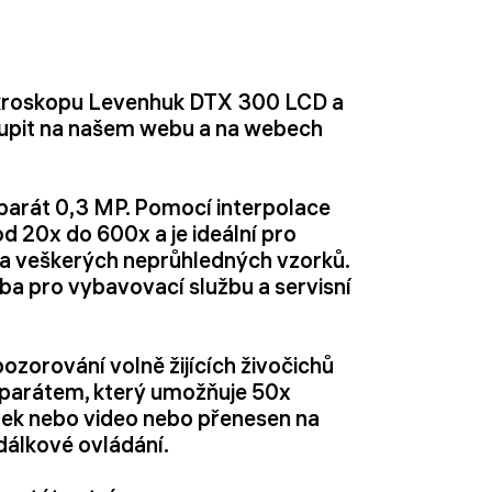
ikroskopu Levenhuk DTX 300 LCD a
upit na našem webu a na webech
aparát 0,3 MP. Pomocí interpolace
d 20x do 600x a je ideální pro
a veškerých neprůhledných vzorků.
a pro vybavovací službu a servisní
pozorování volně žijících živočichů
aparátem, který umožňuje 50x
zek nebo video nebo přenesen na
dálkové ovládání.