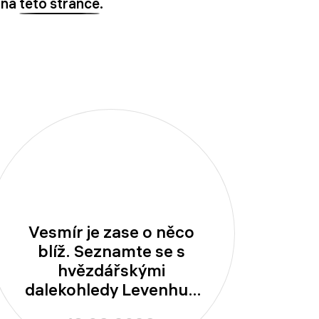
 na
této stránce
.
Vesmír je zase o něco
blíž. Seznamte se s
hvězdářskými
dalekohledy Levenhuk
New Skyline!