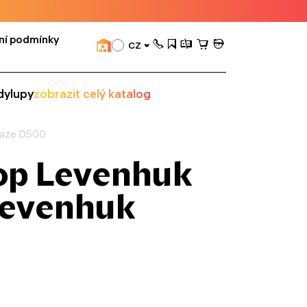
ní podmínky
CZ
dy
lupy
zobrazit celý katalog
Blaze D500
kop Levenhuk
 Levenhuk