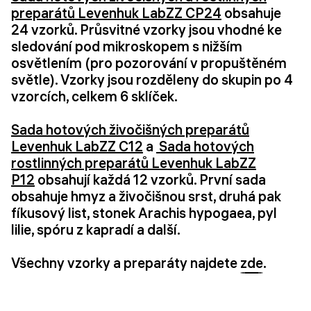
preparátů Levenhuk LabZZ CP24
obsahuje
24 vzorků. Průsvitné vzorky jsou vhodné ke
sledování pod mikroskopem s nižším
osvětlením (pro pozorování v propuštěném
světle). Vzorky jsou rozděleny do skupin po 4
vzorcích, celkem 6 sklíček.
Sada hotových živočišných preparátů
Levenhuk LabZZ C12
a
Sada hotových
rostlinných preparátů Levenhuk LabZZ
P12
obsahují každá 12 vzorků. První sada
obsahuje hmyz a živočišnou srst, druhá pak
fíkusový list, stonek Arachis hypogaea, pyl
lilie, spóru z kapradí a další.
Všechny vzorky a preparáty najdete
zde
.