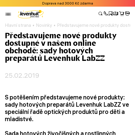
Doprava nad 3000 Kč zdarma
Hlavní strana
Novinky
Představujeme nové produkty dostup
Představujeme nové produkty
dostupné v našem online
obchodě: sady hotových
preparátů Levenhuk LabZZ
25.02.2019
S potěšením představujeme nové produkty:
sady hotových preparátů Levenhuk LabZZ ve
speciální řadě optických produktů pro děti a
mladistvé.
Sada hotových živočišných a rostlinných