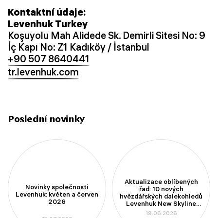
Kontaktní údaje:
Levenhuk Turkey
Koşuyolu Mah Alidede Sk. Demirli Sitesi No: 9
İç Kapı No: Z1 Kadıköy / İstanbul
+90 507 8640441
tr.levenhuk.com
Poslední novinky
Aktualizace oblíbených
Novinky společnosti
řad: 10 nových
Levenhuk: květen a červen
hvězdářských dalekohledů
2026
Levenhuk New Skyline
PLUS a New Skyline PRO
19.06.2026