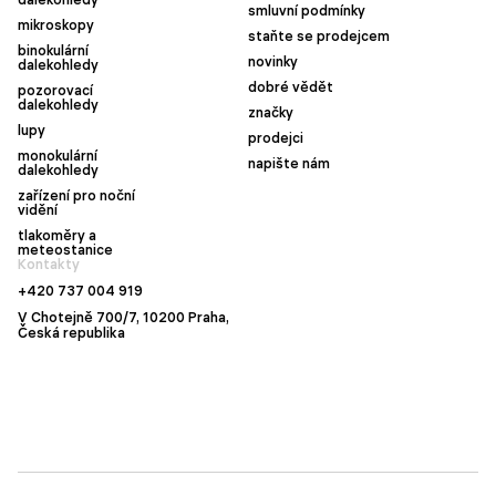
smluvní podmínky
mikroskopy
staňte se prodejcem
binokulární
novinky
dalekohledy
dobré vědět
pozorovací
dalekohledy
značky
lupy
prodejci
monokulární
napište nám
dalekohledy
zařízení pro noční
vidění
tlakoměry a
meteostanice
Kontakty
+420 737 004 919
V Chotejně 700/7, 10200 Praha,
Česká republika