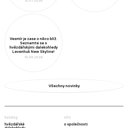
15.07.2026
Vesmír je zase o něco blíž.
Seznamte se s
hvězdářskými dalekohledy
Levenhuk New Skyline!
19.06.2026
Všechny novinky
katalog
info
hvězdářské
o společnosti
dalekohledy