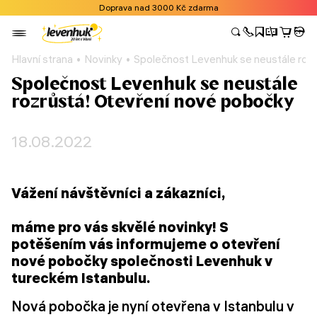
Doprava nad 3000 Kč zdarma
Hlavní strana
Novinky
Společnost Levenhuk se neustále roz
Společnost Levenhuk se neustále
rozrůstá! Otevření nové pobočky
18.08.2022
Vážení návštěvníci a zákazníci,
máme pro vás skvělé novinky! S
potěšením vás informujeme o otevření
nové pobočky společnosti Levenhuk v
tureckém Istanbulu.
Nová pobočka je nyní otevřena v Istanbulu v