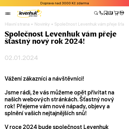
Doprava nad 3000 Kč zdarma
Hlavní strana
Novinky
Společnost Levenhuk vám přeje šťast
Společnost Levenhuk vám přeje
šťastný nový rok 2024!
02.01.2024
Vážení zákazníci a návštěvníci!
Jsme rádi, že vás můžeme opět přivítat na
našich webových stránkách. Šťastný nový
rok! Přejeme vám nové nápady, objevy a
splnění vašich nejtajnějších snů!
V roce 2024 bude společnost Levenhuk