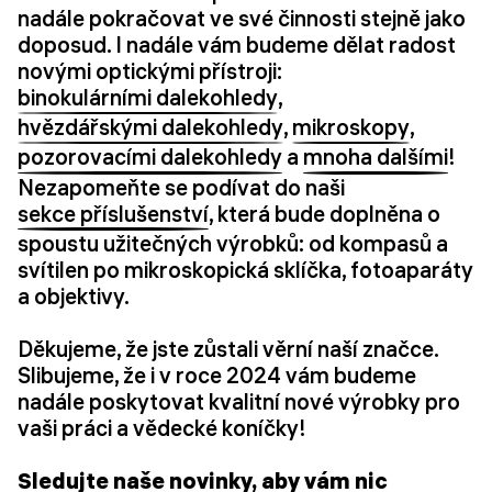
nadále pokračovat ve své činnosti stejně jako
doposud. I nadále vám budeme dělat radost
novými optickými přístroji:
binokulárními dalekohledy
,
hvězdářskými dalekohledy
,
mikroskopy
,
pozorovacími dalekohledy
a
mnoha dalšími
!
Nezapomeňte se podívat do naši
sekce příslušenství
, která bude doplněna o
spoustu užitečných výrobků: od kompasů a
svítilen po mikroskopická sklíčka, fotoaparáty
a objektivy.
Děkujeme, že jste zůstali věrní naší značce.
Slibujeme, že i v roce 2024 vám budeme
nadále poskytovat kvalitní nové výrobky pro
vaši práci a vědecké koníčky!
Sledujte naše novinky, aby vám nic