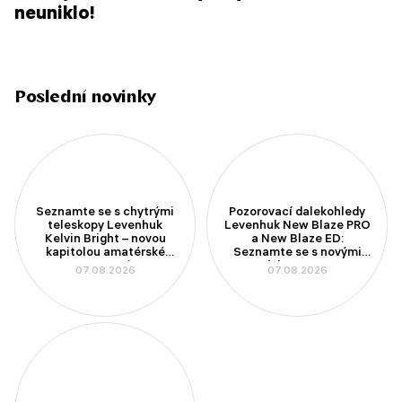
neuniklo!
Poslední novinky
Seznamte se s chytrými
Pozorovací dalekohledy
teleskopy Levenhuk
Levenhuk New Blaze PRO
Kelvin Bright – novou
a New Blaze ED:
kapitolou amatérské
Seznamte se s novými
astronomie
modely se 100mm
07.08.2026
07.08.2026
aperturou