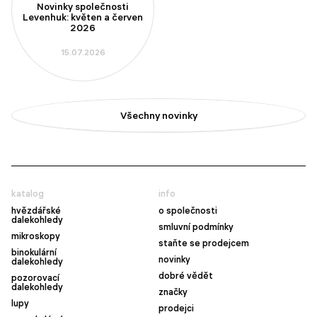
Novinky společnosti
Levenhuk: květen a červen
2026
15.07.2026
Všechny novinky
katalog
info
hvězdářské
o společnosti
dalekohledy
smluvní podmínky
mikroskopy
staňte se prodejcem
binokulární
novinky
dalekohledy
dobré vědět
pozorovací
dalekohledy
značky
lupy
prodejci