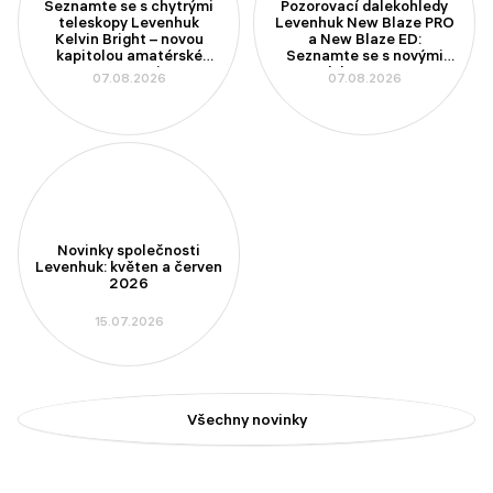
Seznamte se s chytrými
Pozorovací dalekohledy
teleskopy Levenhuk
Levenhuk New Blaze PRO
Kelvin Bright – novou
a New Blaze ED:
kapitolou amatérské
Seznamte se s novými
astronomie
modely se 100mm
07.08.2026
07.08.2026
aperturou
Novinky společnosti
Levenhuk: květen a červen
2026
15.07.2026
Všechny novinky