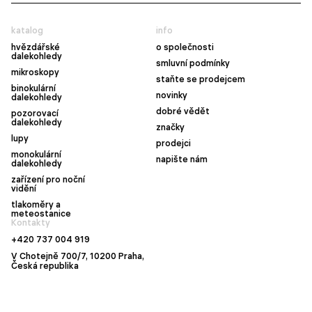
katalog
info
hvězdářské
o společnosti
dalekohledy
smluvní podmínky
mikroskopy
staňte se prodejcem
binokulární
novinky
dalekohledy
dobré vědět
pozorovací
dalekohledy
značky
lupy
prodejci
monokulární
napište nám
dalekohledy
zařízení pro noční
vidění
tlakoměry a
meteostanice
Kontakty
+420 737 004 919
V Chotejně 700/7, 10200 Praha,
Česká republika