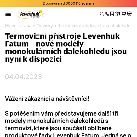
Doprava nad 3000 Kč zdarma
Hlavní strana
Novinky
Termovizní přístroje Levenhuk Fatum –
Termovizní přístroje Levenhuk
Fatum – nové modely
monokulárních dalekohledů jsou
nyní k dispozici
04.04.2023
Vážení zákazníci a návštěvníci!
S potěšením vám představujeme další tři
modely monokulárních dalekohledů s
termovizí, které jsou součástí oblíbené
produktové řady Levenhuk Fatum. Jedná se o