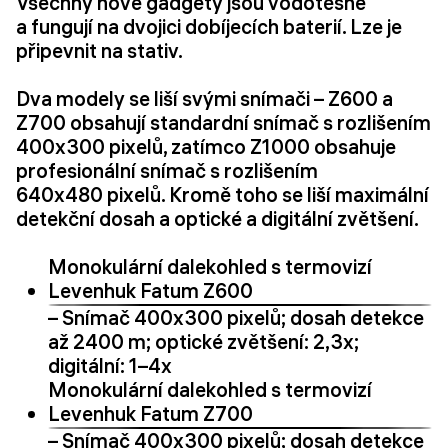
Všechny nové gadgety jsou vodotěsné
a fungují na dvojici dobíjecích baterií. Lze je
připevnit na stativ.
Dva modely se liší svými snímači – Z600 a
Z700 obsahují standardní snímač s rozlišením
400x300 pixelů, zatímco Z1000 obsahuje
profesionální snímač s rozlišením
640x480 pixelů. Kromě toho se liší maximální
detekční dosah a optické a digitální zvětšení.
Monokulární dalekohled s termovizí
Levenhuk Fatum Z600
– Snímač 400x300 pixelů; dosah detekce
až 2400 m; optické zvětšení: 2,3x;
digitální: 1–4x
Monokulární dalekohled s termovizí
Levenhuk Fatum Z700
– Snímač 400x300 pixelů; dosah detekce