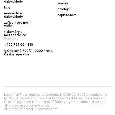
dalekohledy
značky
lupy
prodejci
monokulární
napište nám
dalekohledy
zařízení pro noční
vidění
tlakoměry a
meteostanice
Kontakty
+420 737 004 919
V Chotejně 700/7, 10200 Praha,
Česká republika
Levenhuk® is a registered trademark. © 2002–2026 Levenhuk, Inc.
© 2026 Discovery or its subsidiaries and affiliates. Discovery and
related logos are trademarks of Discovery or its subsidiaries and
affiliates, used under license.
All rights reserved. Discovery.com