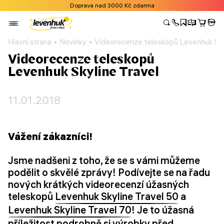
Doprava nad 3000 Kč zdarma
Hlavní strana
Novinky
Videorecenze teleskopů Levenhuk Sky
Videorecenze teleskopů
Levenhuk Skyline Travel
11.01.2018
Vážení zákazníci!
Jsme nadšeni z toho, že se s vámi můžeme
podělit o skvělé zprávy! Podívejte se na řadu
nových krátkých videorecenzí úžasných
teleskopů
Levenhuk Skyline Travel 50
a
Levenhuk Skyline Travel 70
! Je to úžasná
příležitost podrobně si výrobky před