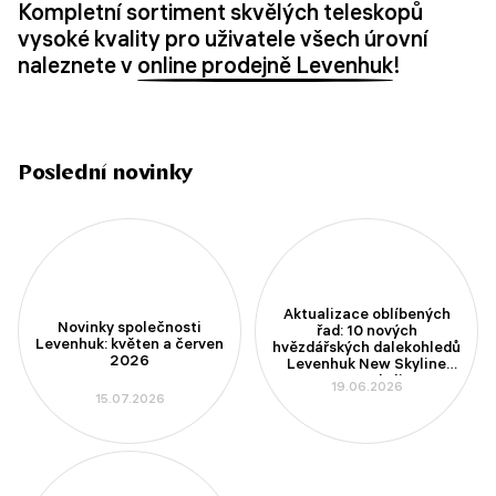
Kompletní sortiment skvělých teleskopů
vysoké kvality pro uživatele všech úrovní
naleznete v
online prodejně Levenhuk
!
Poslední novinky
Aktualizace oblíbených
Novinky společnosti
řad: 10 nových
Levenhuk: květen a červen
hvězdářských dalekohledů
2026
Levenhuk New Skyline
PLUS a New Skyline PRO
19.06.2026
15.07.2026