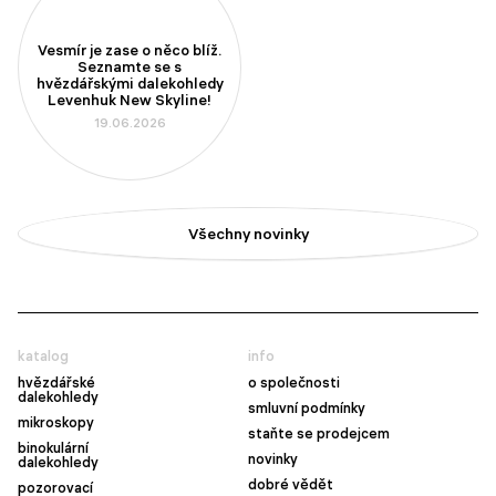
Vesmír je zase o něco blíž.
Seznamte se s
hvězdářskými dalekohledy
Levenhuk New Skyline!
19.06.2026
Všechny novinky
katalog
info
hvězdářské
o společnosti
dalekohledy
smluvní podmínky
mikroskopy
staňte se prodejcem
binokulární
novinky
dalekohledy
dobré vědět
pozorovací