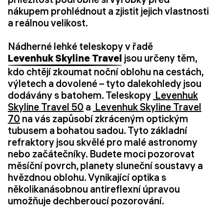
nákupem prohlédnout a zjistit jejich vlastnosti
a reálnou velikost.
Nádherné lehké teleskopy v řadě
Levenhuk Skyline Travel
jsou určeny těm,
kdo chtějí zkoumat noční oblohu na cestách,
výletech a dovolené – tyto dalekohledy jsou
dodávány s batohem. Teleskopy
Levenhuk
Skyline Travel 50
a
Levenhuk Skyline Travel
70
na vás zapůsobí zkráceným optickým
tubusem a bohatou sadou. Tyto základní
refraktory jsou skvělé pro malé astronomy
nebo začátečníky. Budete moci pozorovat
měsíční povrch, planety sluneční soustavy a
hvězdnou oblohu. Vynikající optika s
několikanásobnou antireflexní úpravou
umožňuje dechberoucí pozorování.