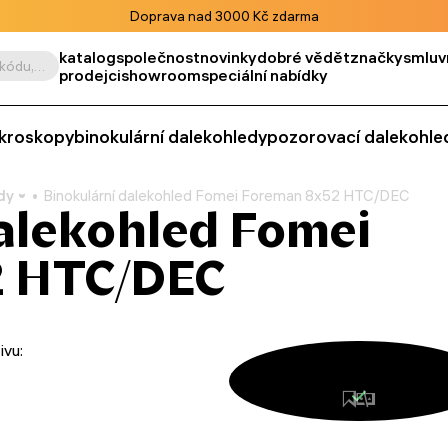
Doprava nad 3000 Kč zdarma
katalog
společnost
novinky
dobré vědět
značky
smluv
Vyhledat podle výrobku, kódu, kategorie apod.
prodejci
showroom
speciální nabídky
kroskopy
binokulární dalekohledy
pozorovací dalekohle
dy
Binokulární dalekohled Fomei Foreman 8x52 HTC/DEC
alekohled Fomei
2 HTC/DEC
ivu: