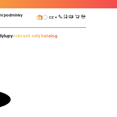
ní podmínky
CZ
dy
lupy
zobrazit celý katalog