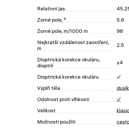
Relativní jas
45.2
Zorné pole, °
5.6
Zorné pole, m/1000 m
98
Nejkratší vzdálenost zaostření,
2.5
m
Dioptrická korekce okuláru,
±4
dioptrií
Dioptrická korekce okuláru
✓
Výplň těla
dusík
Odolnost proti vlhkosti
✓
Velikost
klasi
Možnosti použití
cest