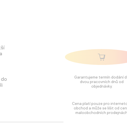
tší
 a
Garantujeme termín dodání 
á do
dvou pracovních dnů od
li
objednávky.
Cena platí pouze pro internet
obchod a může se lišit od cen
maloobchodních prodejnách