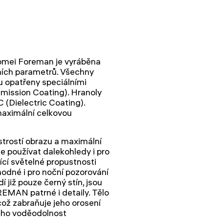
Fomei Foreman je vyráběna
vních parametrů. Všechny
u opatřeny speciálními
mission Coating). Hranoly
(Dielectric Coating).
aximální celkovou
strostí obrazu a maximální
e používat dalekohledy i pro
jící světelné propustnosti
hodné i pro noční pozorování
í již pouze černý stín, jsou
MAN patrné i detaily. Tělo
ož zabraňuje jeho orosení
jeho voděodolnost