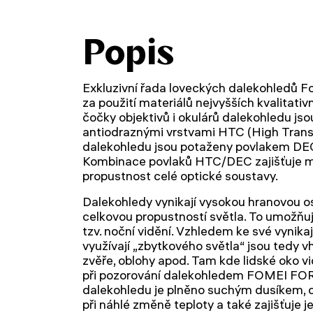
Popis
Exkluzivní řada loveckých dalekohledů 
za použití materiálů nejvyšších kvalitati
čočky objektivů i okulárů dalekohledu jso
antiodraznými vrstvami HTC (High Trans
dalekohledu jsou potaženy povlakem DEC 
Kombinace povlaků HTC/DEC zajišťuje m
propustnost celé optické soustavy.
Dalekohledy vynikají vysokou hranovou o
celkovou propustností světla. To umožňuj
tzv. noční vidění. Vzhledem ke své vynika
využívají „zbytkového světla“ jsou tedy v
zvěře, oblohy apod. Tam kde lidské oko vid
při pozorování dalekohledem FOMEI FORE
dalekohledu je plněno suchým dusíkem, c
při náhlé změně teploty a také zajišťuje 