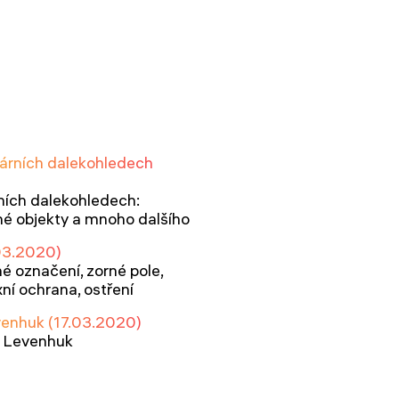
lárních dalekohledech
ních dalekohledech:
vané objekty a mnoho dalšího
.03.2020)
é označení, zorné pole,
xní ochrana, ostření
evenhuk (17.03.2020)
d Levenhuk