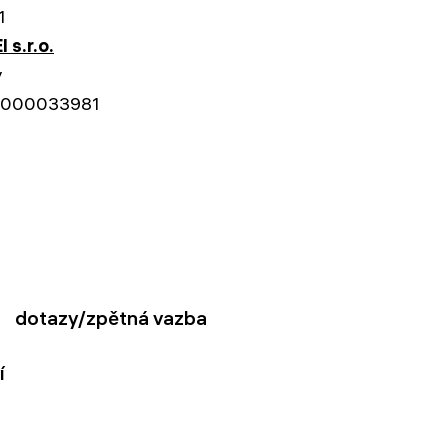
1
 s.r.o.
y
000033981
dotazy/zpětná vazba
í