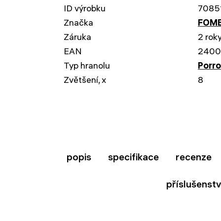
ID výrobku
7085
Značka
FOMEI
Záruka
2 rok
EAN
2400
Typ hranolu
Porro
Zvětšení, x
8
popis
specifikace
recenze
příslušenstv