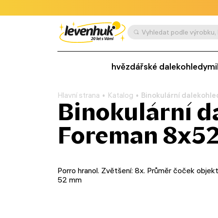
hvězdářské dalekohledy
mi
Hlavní strana
Katalog
Binokulární dalekohle
Binokulární d
Foreman 8x5
Porro hranol. Zvětšení: 8x. Průměr čoček objekt
52 mm