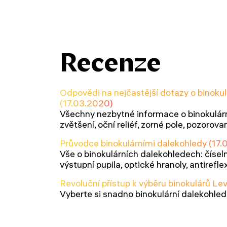
Recenze
Odpovědi na nejčastější dotazy o binoku
(17.03.2020)
Všechny nezbytné informace o binokulár
zvětšení, oční reliéf, zorné pole, pozoro
Průvodce binokulárními dalekohledy (17
Vše o binokulárních dalekohledech: číseln
výstupní pupila, optické hranoly, antirefle
Revoluční přístup k výběru binokulárů L
Vyberte si snadno binokulární dalekohle