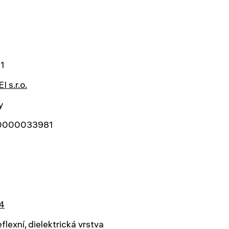
1
 s.r.o.
y
0000033981
4
eflexní, dielektrická vrstva