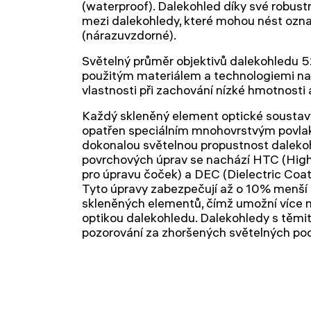
(waterproof). Dalekohled díky své robustn
mezi dalekohledy, které mohou nést ozn
(nárazuvzdorné).
Světelný průměr objektivů dalekohledu 
použitým materiálem a technologiemi nab
vlastnosti při zachování nízké hmotnost
Každý skleněný element optické soustav
opatřen speciálním mnohovrstvým povla
dokonalou světelnou propustnost dalekoh
povrchových úprav se nachází HTC (High
pro úpravu čoček) a DEC (Dielectric Coati
Tyto úpravy zabezpečují až o 10% menší 
skleněných elementů, čímž umožní více 
optikou dalekohledu. Dalekohledy s těmi
pozorování za zhoršených světelných po