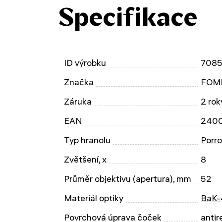
Specifikace
ID výrobku
7085
Značka
FOMEI
Záruka
2 rok
EAN
240
Typ hranolu
Porro
Zvětšení, x
8
Průměr objektivu (apertura), mm
52
Materiál optiky
BaK-
Povrchová úprava čoček
antir