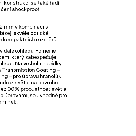
í konstrukci se také řadí
ačení shockproof
52 mm v kombinaci s
ízejí skvělé optické
i a kompaktních rozměrů.
y dalekohledu Fomei je
kem, který zabezpečuje
ledu. Na vrcholu nabídky
 Transmission Coating –
ng – pro úpravu hranolů).
odraz světla na povrchu
než 90% propustnost světla
to úpravami jsou vhodné pro
dmínek.