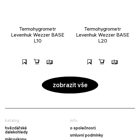
Termohygrometr
Termohygrometr
Levenhuk Wezzer BASE
Levenhuk Wezzer BASE
L10
L20
zobrazit vše
katalog
info
hvězdářské
o společnosti
dalekohledy
smluvní podmínky
mikroskopy