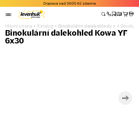
Doprava nad 3000 Kč zdarma
Hlavní strana
Katalog
Binokulární dalekohledy
Binokulá
Binokulární dalekohled Kowa YF
6x30