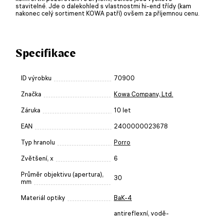
stavitelné. Jde o dalekohled s vlastnostmi hi-end třídy (kam
nakonec celý sortiment KOWA patří) ovšem za příjemnou cenu.
Specifikace
ID výrobku
70900
Značka
Kowa Company, Ltd.
Záruka
10 let
EAN
2400000023678
Typ hranolu
Porro
Zvětšení, x
6
Průměr objektivu (apertura),
30
mm
Materiál optiky
BaK-4
antireflexní, vodě-