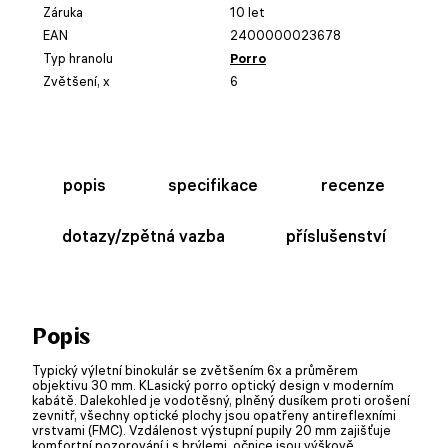
Záruka
10 let
EAN
2400000023678
Typ hranolu
Porro
Zvětšení, x
6
popis
specifikace
recenze
dotazy/zpětná vazba
příslušenství
Popis
Typický výletní binokulár se zvětšením 6x a průměrem
objektivu 30 mm. KLasický porro optický design v moderním
kabátě. Dalekohled je vodotěsný, plněný dusíkem proti orošení
zevnitř, všechny optické plochy jsou opatřeny antireflexními
vrstvami (FMC). Vzdálenost výstupní pupily 20 mm zajišťuje
komfortní pozorování i s brýlemi, očnice jsou výškově