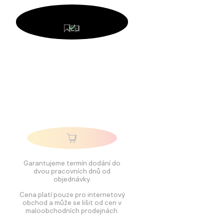
Garantujeme termín dodání do
dvou pracovních dnů od
objednávky.
Cena platí pouze pro internetový
obchod a může se lišit od cen v
maloobchodních prodejnách.