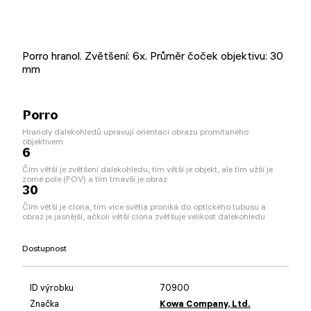
Porro hranol. Zvětšení: 6x. Průměr čoček objektivu: 30
mm
Porro
Hranoly dalekohledů upravují orientaci obrazu promítaného
objektivem
6
Čím větší je zvětšení dalekohledu, tím větší je objekt, ale tím užší je
zorné pole (FOV) a tím tmavší je obraz
30
Čím větší je clona, tím více světla proniká do optického tubusu a
obraz je jasnější, ačkoli větší clona zvětšuje velikost dalekohledu
Dostupnost
ID výrobku
70900
Značka
Kowa Company, Ltd.