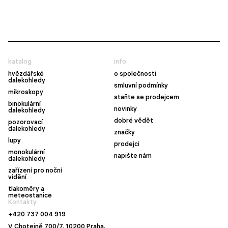
katalog
info
hvězdářské
o společnosti
dalekohledy
smluvní podmínky
mikroskopy
staňte se prodejcem
binokulární
novinky
dalekohledy
dobré vědět
pozorovací
dalekohledy
značky
lupy
prodejci
monokulární
napište nám
dalekohledy
zařízení pro noční
vidění
tlakoměry a
meteostanice
Kontakty
+420 737 004 919
V Chotejně 700/7, 10200 Praha,