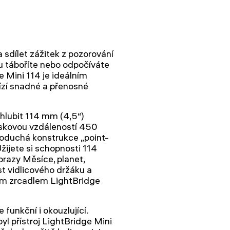
 sdílet zážitek z pozorování
u táboříte nebo odpočíváte
 Mini 114 je ideálním
bízí snadné a přenosné
hlubit 114 mm (4,5“)
iskovou vzdáleností 450
noduchá konstrukce „point-
žijete si schopnosti 114
brazy Měsíce, planet,
t vidlicového držáku a
kým zrcadlem LightBridge
 funkční i okouzlující.
yl přístroj LightBridge Mini