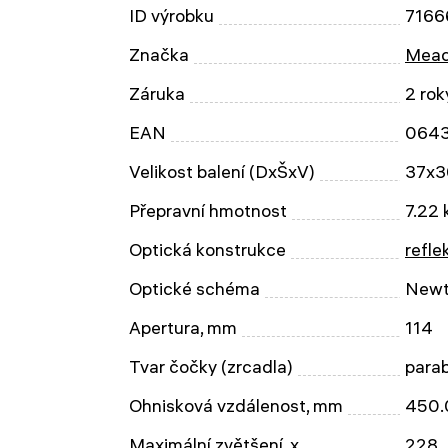
ID výrobku
7166
Značka
Mead
Záruka
2 rok
EAN
064
Velikost balení (DxŠxV)
37x3
Přepravní hmotnost
7.22 
Optická konstrukce
refle
Optické schéma
Newt
Apertura, mm
114
Tvar čočky (zrcadla)
parab
Ohnisková vzdálenost, mm
450.
Maximální zvětšení, x
228