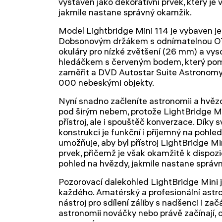
vystaven jako dekorativní prvek, který je 
jakmile nastane správný okamžik.
Model Lightbridge Mini 114 je vybaven 
Dobsonovým držákem s odnímatelnou OT
okuláry pro nízké zvětšení (26 mm) a vys
hledáčkem s červeným bodem, který pom
zaměřit a DVD Autostar Suite Astronomy 
000 nebeskými objekty.
Nyní snadno začleníte astronomii a hvězdá
pod širým nebem, protože LightBridge Mi
přístroj, ale i spouštěč konverzace. Díky
konstrukci je funkční i příjemný na pohled
umožňuje, aby byl přístroj LightBridge Mi
prvek, přičemž je však okamžitě k dispoz
pohled na hvězdy, jakmile nastane správ
Pozorovací dalekohled LightBridge Mini j
každého. Amatérský a profesionální astro
nástroj pro sdílení záliby s nadšenci i začá
astronomii nováčky nebo právě začínají, 