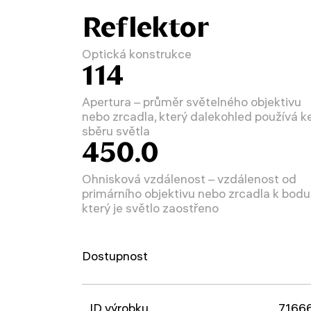
Reflektor
Optická konstrukce
114
Apertura – průměr světelného objektivu
nebo zrcadla, který dalekohled používá k
sběru světla
450.0
Ohnisková vzdálenost – vzdálenost od
primárního objektivu nebo zrcadla k bodu
který je světlo zaostřeno
Dostupnost
ID výrobku
7166