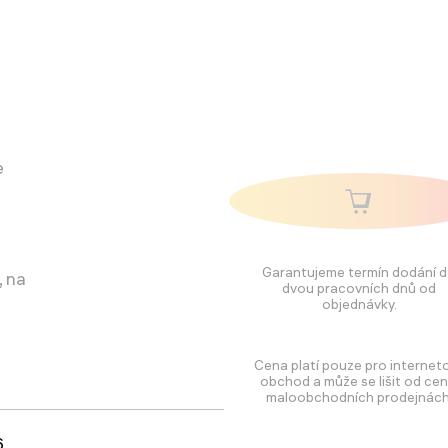
e
Garantujeme termín dodání 
, na
dvou pracovních dnů od
objednávky.
Cena platí pouze pro internet
obchod a může se lišit od cen
maloobchodních prodejnách
6