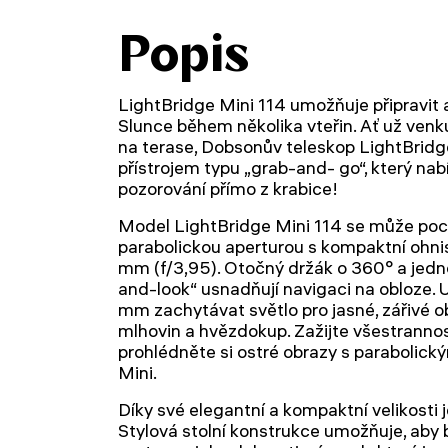
Popis
LightBridge Mini 114 umožňuje připravit a
Slunce během několika vteřin. Ať už venk
na terase, Dobsonův teleskop LightBridge
přístrojem typu „grab-and- go“, který na
pozorování přímo z krabice!
Model LightBridge Mini 114 se může poc
parabolickou aperturou s kompaktní ohn
mm (f/3,95). Otočný držák o 360° a jed
and-look“ usnadňují navigaci na obloze. U
mm zachytávat světlo pro jasné, zářivé o
mlhovin a hvězdokup. Zažijte všestrannos
prohlédněte si ostré obrazy s parabolic
Mini.
Díky své elegantní a kompaktní velikosti je
Stylová stolní konstrukce umožňuje, aby b