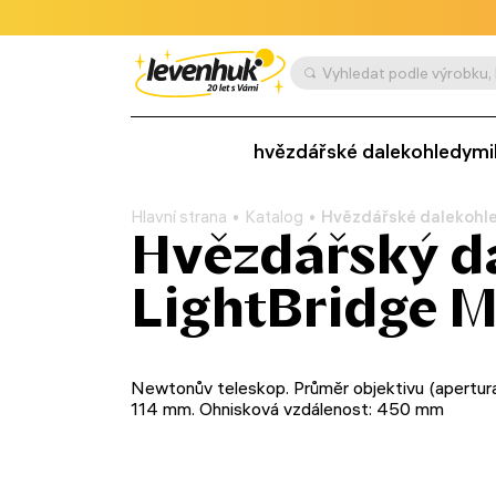
hvězdářské dalekohledy
mi
Hlavní strana
Katalog
Hvězdářské dalekohl
Hvězdářský d
LightBridge M
Newtonův teleskop. Průměr objektivu (apertura
114 mm. Ohnisková vzdálenost: 450 mm