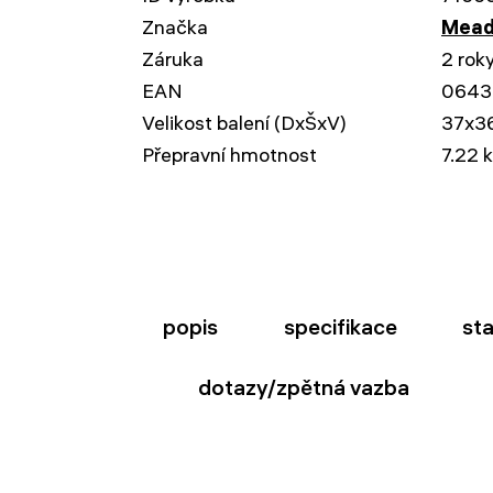
Značka
Mead
Záruka
2 rok
EAN
0643
Velikost balení (DxŠxV)
37x3
Přepravní hmotnost
7.22 
popis
specifikace
st
dotazy/zpětná vazba