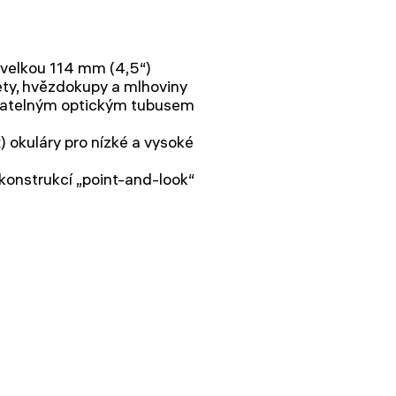
 velkou 114 mm (4,5“)
ety, hvězdokupy a mlhoviny
matelným optickým tubusem
okuláry pro nízké a vysoké
onstrukcí „point-and-look“