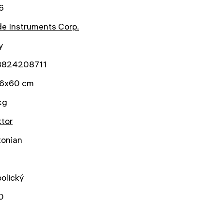
6
e Instruments Corp.
y
3824208711
6x60 cm
kg
ktor
onian
olický
0