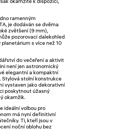
však okamžitě k dispozici,
jedno ramenným
A, je dodáván se dvěma
oké zvětšení (9 mm),
ůže pozorovací dalekohled
planetárium s více než 10
řství do večeření a aktivit
ni není jen astronomický
 své elegantní a kompaktní
. Stylová stolní konstrukce
ni vystaven jako dekorativní
ici poskytnout úžasný
ný okamžik.
e ideální volbou pro
nom má nyní definitivní
tečníky. Ti, kteří jsou v
ocení noční oblohu bez