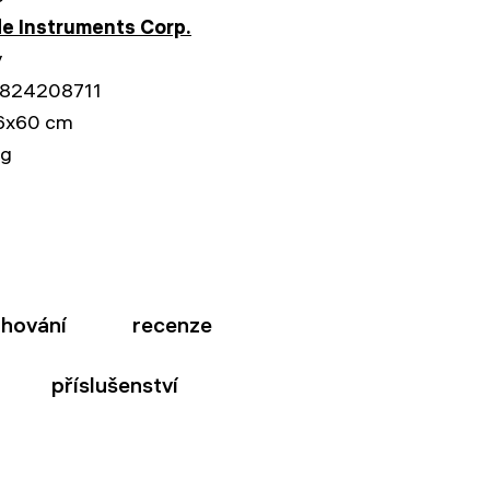
e Instruments Corp.
y
824208711
6x60 cm
kg
ahování
recenze
příslušenství