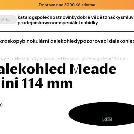
Doprava nad 3000 Kč zdarma
katalog
společnost
novinky
dobré vědět
značky
smluv
Vyhledat podle výrobku, kódu, kategorie apod.
prodejci
showroom
speciální nabídky
kroskopy
binokulární dalekohledy
pozorovací dalekohle
edy
Hvězdářský dalekohled Meade LightBridge Mini 114 mm
alekohled Meade
ini 114 mm
):