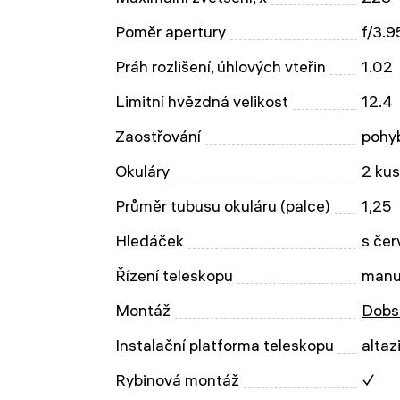
Poměr apertury
f/3.9
Práh rozlišení, úhlových vteřin
1.02
Limitní hvězdná velikost
12.4
Zaostřování
pohy
Okuláry
2 ku
Průměr tubusu okuláru (palce)
1,25
Hledáček
s če
Řízení teleskopu
manu
Montáž
Dobs
Instalační platforma teleskopu
altaz
Rybinová montáž
✓