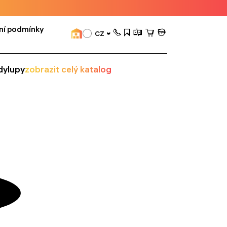
ní podmínky
CZ
dy
lupy
zobrazit celý katalog