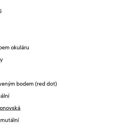
5
bem okuláru
sy
rveným bodem (red dot)
ální
onovská
imutální