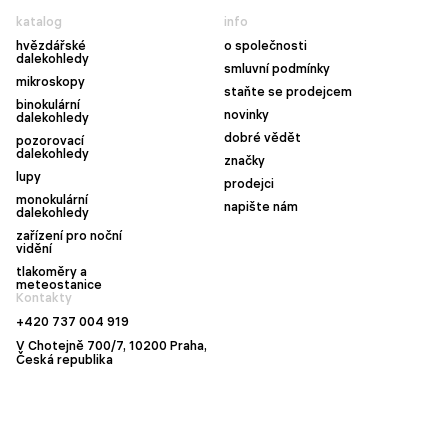
katalog
info
hvězdářské
o společnosti
dalekohledy
smluvní podmínky
mikroskopy
staňte se prodejcem
binokulární
novinky
dalekohledy
dobré vědět
pozorovací
dalekohledy
značky
lupy
prodejci
monokulární
napište nám
dalekohledy
zařízení pro noční
vidění
tlakoměry a
meteostanice
Kontakty
+420 737 004 919
V Chotejně 700/7, 10200 Praha,
Česká republika