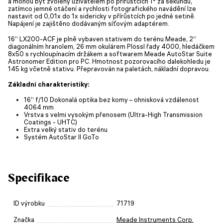
a mohou být zvoleny uživatelem po přírůstcích 1° za sekundu,
zatímco jemné otáčení a rychlosti fotografického navádění lze
nastavit od 0,01x do 1x sidericky v přírůstcích po jedné setině.
Napájení je zajištěno dodávaným síťovým adaptérem.
16“ LX200-ACF je plně vybaven stativem do terénu Meade, 2“
diagonálním hranolem, 26 mm okulárem Plössl řady 4000, hledáčkem
8x50 s rychloupínacím držákem a softwarem Meade AutoStar Suite
Astronomer Edition pro PC. Hmotnost pozorovacího dalekohledu je
145 kg včetně stativu. Přepravován na paletách, nákladní dopravou.
Základní charakteristiky:
16“ f/10 Dokonalá optika bez komy – ohnisková vzdálenost
4064 mm
Vrstva s velmi vysokým přenosem (Ultra-High Transmission
Coatings - UHTC)
Extra velký stativ do terénu
Systém AutoStar II GoTo
Specifikace
ID výrobku
71719
Značka
Meade Instruments Corp.