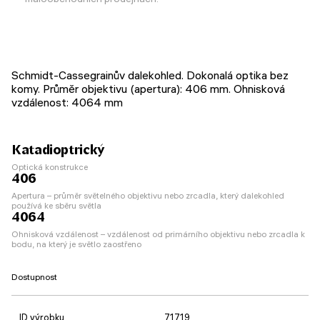
Schmidt-Cassegrainův dalekohled. Dokonalá optika bez
komy. Průměr objektivu (apertura): 406 mm. Ohnisková
vzdálenost: 4064 mm
Katadioptrický
Optická konstrukce
406
Apertura – průměr světelného objektivu nebo zrcadla, který dalekohled
používá ke sběru světla
4064
Ohnisková vzdálenost – vzdálenost od primárního objektivu nebo zrcadla k
bodu, na který je světlo zaostřeno
Dostupnost
ID výrobku
71719