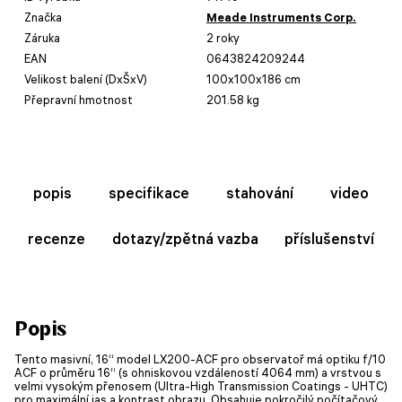
Značka
Meade Instruments Corp.
Záruka
2 roky
EAN
0643824209244
Velikost balení (DxŠxV)
100x100x186 cm
Přepravní hmotnost
201.58 kg
popis
specifikace
stahování
video
recenze
dotazy/zpětná vazba
příslušenství
Popis
Tento masivní, 16“ model LX200-ACF pro observatoř má optiku f/10
ACF o průměru 16“ (s ohniskovou vzdáleností 4064 mm) a vrstvou s
velmi vysokým přenosem (Ultra-High Transmission Coatings - UHTC)
pro maximální jas a kontrast obrazu. Obsahuje pokročilý počítačový