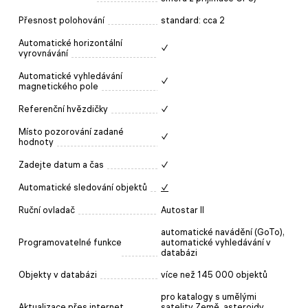
Přesnost polohování
standard: cca 2
Automatické horizontální
✓
vyrovnávání
Automatické vyhledávání
✓
magnetického pole
Referenční hvězdičky
✓
Místo pozorování zadané
✓
hodnoty
Zadejte datum a čas
✓
Automatické sledování objektů
✓
Ruční ovladač
Autostar II
automatické navádění (GoTo),
Programovatelné funkce
automatické vyhledávání v
databázi
Objekty v databázi
více než 145 000 objektů
pro katalogy s umělými
Aktualizace přes internet
satelity Země, asteroidy,