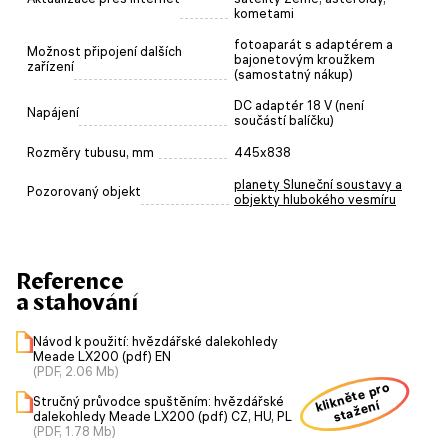
kometami
fotoaparát s adaptérem a
Možnost připojení dalších
bajonetovým kroužkem
zařízení
(samostatný nákup)
DC adaptér 18 V (není
Napájení
součástí balíčku)
Rozměry tubusu, mm
445х838
planety Sluneční soustavy a
Pozorovaný objekt
objekty hlubokého vesmíru
Reference
a stahování
Návod k použití: hvězdářské dalekohledy
Meade LX200 (pdf) EN
(PDF, 2.06 Mb)
klikněte pro
Stručný průvodce spuštěním: hvězdářské
stažení
dalekohledy Meade LX200 (pdf) CZ, HU, PL
(PDF, 1.78 Mb)