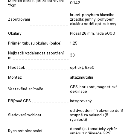
Měřítko obrazu při zaostřování,
0.142
°/cm
hrubý: pohybem hlavního
Zaostřování
zrcadla; jemný: pohybem
okuláru podél optické osy
Okuláry
Plössl 26 mm, řada 5000
Průměr tubusu okuláru (palce)
1,25
Nejkratší vzdálenost zaostření,
33
m
Hledáček
optický, 8x50
Montáž
altazimutální
GPS, horizont, magnetická
Vestavěné snímače
deklinace
Přijímač GPS
integrovaný
od dvoudenní frekvence do 8
Sledovací rychlost
stupně za sekundu (8
rychlostí)
denně (automatický výběr
Rychlost sledování
směru z přijímače GPS)