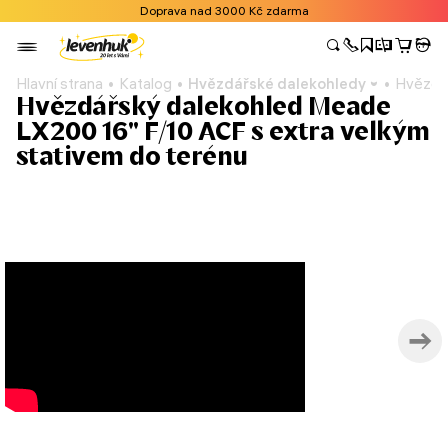
Doprava nad 3000 Kč zdarma
Hlavní strana
Katalog
Hvězdářské dalekohledy
Hvězdář
Hvězdářský dalekohled Meade
LX200 16'' F/10 ACF s extra velkým
stativem do terénu