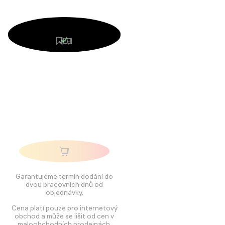
Garantujeme termín dodání do
dvou pracovních dnů od
objednávky.
Cena platí pouze pro internetový
obchod a může se lišit od cen v
maloobchodních prodejnách.