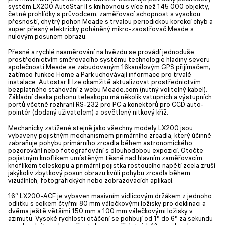
systém LX200 AutoStar II s knihovnou s více než 145 000 objekty,
četné prohlídky s průvodcem, zaměřovací schopnost s vysokou
přesností, chytrý pohon Meade s trvalou periodickou korekcí chyb a
super přesný elektricky poháněný mikro-zaostřovač Meade s
nulovým posunem obrazu.
Přesné a rychlé nasměrování na hvězdu se provádí jednoduše
prostřednictvím směrovacího systému technologie hladiny severu
společnosti Meade se zabudovaným 16kanálovým GPS přijímačem,
zatímco funkce Home a Park uchovávají informace pro trvalé
instalace. Autostar II lze okamžitě aktualizovat prostřednictvím
bezplatného stahování z webu Meade.com (nutný volitelný kabel).
Základní deska pohonu teleskopu má několik vstupních a výstupních
portů včetně rozhraní RS-232 pro PC a konektorů pro CCD auto-
pointér (dodaný uživatelem) a osvětlený nitkový kříž.
Mechanicky zatížené stejně jako všechny modely LX200 jsou
vybaveny pojistným mechanismem primárního zrcadla, který účinně
zabraňuje pohybu primárního zrcadla během astronomického
pozorování nebo fotografování s dlouhodobou expozicí. Otočte
pojistným knoflíkem umístěným těsně nad hlavním zaměřovacím
knoflíkem teleskopu a primární pojistka rostoucího napětí zcela zruší
jakýkoliv zbytkový posun obrazu kvůli pohybu zrcadla během
vizuálních, fotografických nebo zobrazovacích aplikací.
16“ LX200-ACF je vybaven masivním vidlicovým držákem z jednoho
odlitku s celkem čtyřmi 80 mm válečkovými ložisky pro deklinaci a
dvěma ještě většími 150 mm a 100 mm válečkovými ložisky v
azimutu. Vysoké rychlosti otáčení se pohbují od 1° do 6° za sekundu