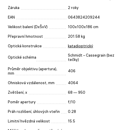
Záruka
2 roky
EAN
0643824209244
Velikost balení (DxŠxV)
100x100x186 cm
Přepravní hmotnost
201.58 kg
Optická konstrukce
katadioptrický
Schmidt – Cassegrain (bez
Optické schéma
tečky)
Průměr objektivu (apertura),
406
mm
Ohnisková vzdálenost, mm
4064
Zvětšení, x
68 — 950
Poměr apertury
f/10
Práh rozlišení, úhlových vteřin
0.28
Limitní hvězdná velikost
15.5