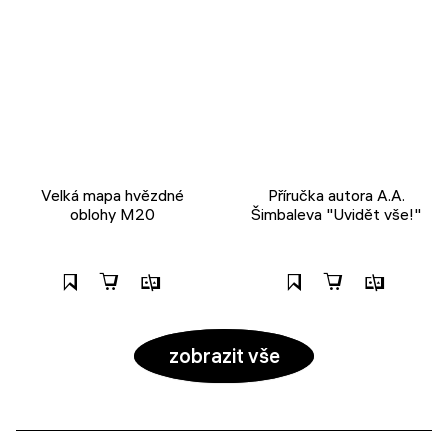
Velká mapa hvězdné
Příručka autora A.A.
oblohy M20
Šimbaleva "Uvidět vše!"
zobrazit vše