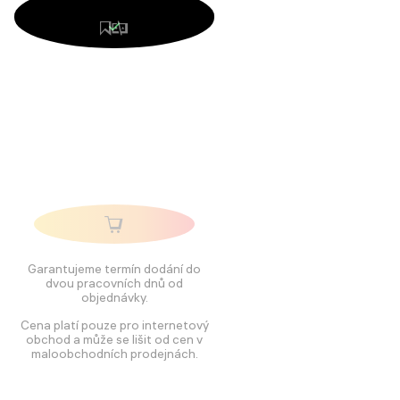
Garantujeme termín dodání do
dvou pracovních dnů od
objednávky.
Cena platí pouze pro internetový
obchod a může se lišit od cen v
maloobchodních prodejnách.