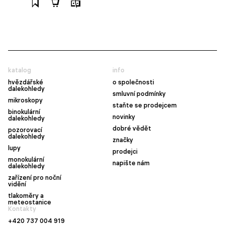
katalog
info
hvězdářské
o společnosti
dalekohledy
smluvní podmínky
mikroskopy
staňte se prodejcem
binokulární
novinky
dalekohledy
dobré vědět
pozorovací
dalekohledy
značky
lupy
prodejci
monokulární
napište nám
dalekohledy
zařízení pro noční
vidění
tlakoměry a
meteostanice
Kontakty
+420 737 004 919