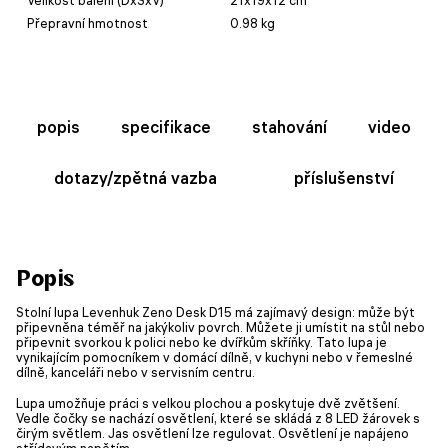
Přepravní hmotnost
0.98 kg
popis
specifikace
stahování
video
dotazy/zpětná vazba
příslušenství
Popis
Stolní lupa Levenhuk Zeno Desk D15 má zajímavý design: může být
připevněna téměř na jakýkoliv povrch. Můžete ji umístit na stůl nebo
připevnit svorkou k polici nebo ke dvířkům skříňky. Tato lupa je
vynikajícím pomocníkem v domácí dílně, v kuchyni nebo v řemeslné
dílně, kanceláři nebo v servisním centru.
Lupa umožňuje práci s velkou plochou a poskytuje dvě zvětšení.
Vedle čočky se nachází osvětlení, které se skládá z 8 LED žárovek s
čirým světlem. Jas osvětlení lze regulovat. Osvětlení je napájeno
střídavým napětím.