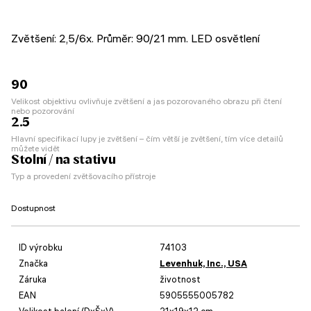
Zvětšení: 2,5/6x. Průměr: 90/21 mm. LED osvětlení
90
Velikost objektivu ovlivňuje zvětšení a jas pozorovaného obrazu při čtení
nebo pozorování
2.5
Hlavní specifikací lupy je zvětšení – čím větší je zvětšení, tím více detailů
můžete vidět
Stolní / na stativu
Typ a provedení zvětšovacího přístroje
Dostupnost
ID výrobku
74103
Značka
Levenhuk, Inc., USA
Záruka
životnost
EAN
5905555005782
Velikost balení (DxŠxV)
21x19x12 cm