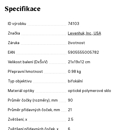
Specifikace
ID výrobku
74103
Značka
Levenhuk, Inc., USA
Záruka
životnost
EAN
5905555005782
Velikost balení (DxŠxV)
21x19x12 cm
Přepravní hmotnost
0.98 kg
Typ objektivu
bifokální
Materiál optiky
optické polymerové sklo
Průměr čočky (rozměry), mm
90
Průměr přídavných čoček, mm
21
Zvětšení, x
2.5
Zvětšení přídavných čoček, x
6