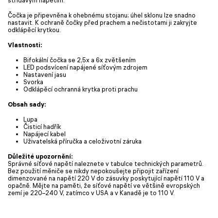
Čočka je připevněna k ohebnému stojanu; úhel sklonu lze snadno
nastavit. K ochraně čočky před prachem a nečistotami ji zakryjte
odklápěcí krytkou.
Vlastnosti:
Bifokální čočka se 2,5x a 6x zvětšením
LED podsvícení napájené síťovým zdrojem
Nastavení jasu
Svorka
Odklápěcí ochranná krytka proti prachu
Obsah sady:
Lupa
Čisticí hadřík
Napájecí kabel
Uživatelská příručka a celoživotní záruka
Důležité upozornění:
Správné síťové napětí naleznete v tabulce technických parametrů.
Bez použití měniče se nikdy nepokoušejte připojit zařízení
dimenzované na napětí 220 V do zásuvky poskytující napětí 110 V a
opačně. Mějte na paměti, že síťové napětí ve většině evropských
zemí je 220–240 V, zatímco v USA a v Kanadě je to 110 V.