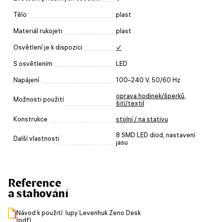
Tělo
plast
Materiál rukojeti
plast
Osvětlení je k dispozici
✓
S osvětlením
LED
Napájení
100–240 V, 50/60 Hz
oprava hodinek/šperků
,
Možnosti použití
šití/textil
Konstrukce
stolní / na stativu
8 SMD LED diod, nastavení
Další vlastnosti
jasu
Reference
a stahování
Návod k použití: lupy Levenhuk Zeno Desk
(pdf)