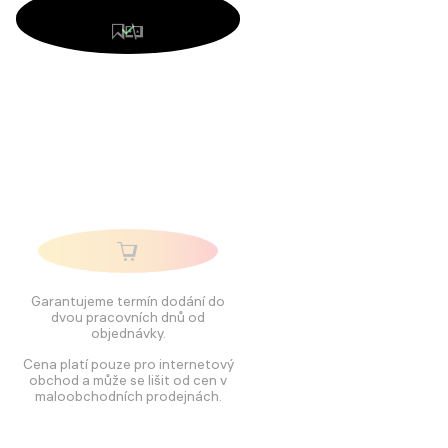
Garantujeme termín dodání do
dvou pracovních dnů od
objednávky.
Cena platí pouze pro internetový
obchod a může se lišit od cen v
maloobchodních prodejnách.