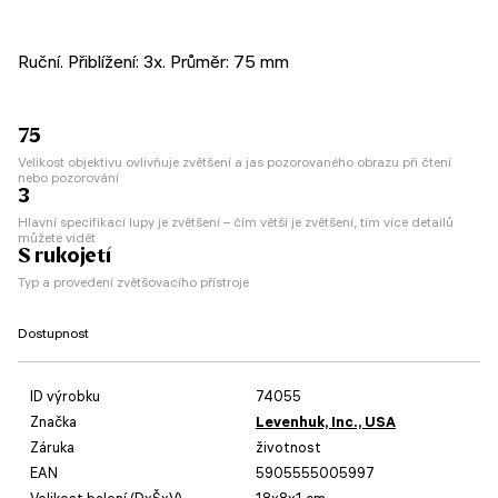
Ruční. Přiblížení: 3x. Průměr: 75 mm
75
Velikost objektivu ovlivňuje zvětšení a jas pozorovaného obrazu při čtení
nebo pozorování
3
Hlavní specifikací lupy je zvětšení – čím větší je zvětšení, tím více detailů
můžete vidět
S rukojetí
Typ a provedení zvětšovacího přístroje
Dostupnost
ID výrobku
74055
Značka
Levenhuk, Inc., USA
Záruka
životnost
EAN
5905555005997
Velikost balení (DxŠxV)
18x8x1 cm