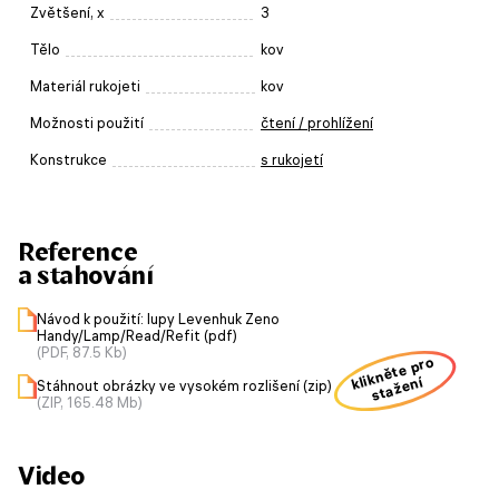
Zvětšení, x
3
Tělo
kov
Materiál rukojeti
kov
Možnosti použití
čtení / prohlížení
Konstrukce
s rukojetí
Reference
a stahování
Návod k použití: lupy Levenhuk Zeno
Handy/Lamp/Read/Refit (pdf)
(PDF, 87.5 Kb)
klikněte pro
stažení
Stáhnout obrázky ve vysokém rozlišení (zip)
(ZIP, 165.48 Mb)
Video