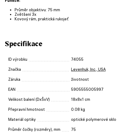
Funkce:
Průměr objektivu: 75 mm
Zvětšení 3x
Kovový rám, praktická rukojeť
Specifikace
ID výrobku
74055
Značka
Levenhuk, Inc., USA
Záruka
životnost
EAN
5905555005997
Velikost balení (DxŠxV)
18x8x1 cm
Přepravní hmotnost
0.08 kg
Materiál optiky
optické polymerové sklo
Průměr čočky (rozměry), mm
75