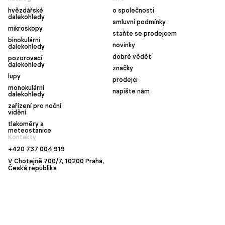
hvězdářské
o společnosti
dalekohledy
smluvní podmínky
mikroskopy
staňte se prodejcem
binokulární
novinky
dalekohledy
dobré vědět
pozorovací
dalekohledy
značky
lupy
prodejci
monokulární
napište nám
dalekohledy
zařízení pro noční
vidění
tlakoměry a
meteostanice
Kontakty
+420 737 004 919
V Chotejně 700/7, 10200 Praha,
Česká republika