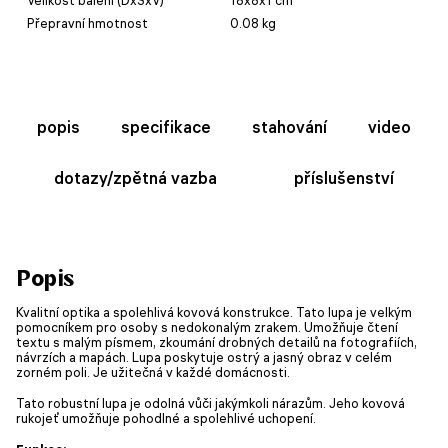
Přepravní hmotnost
0.08 kg
popis
specifikace
stahování
video
dotazy/zpětná vazba
příslušenství
Popis
Kvalitní optika a spolehlivá kovová konstrukce. Tato lupa je velkým
pomocníkem pro osoby s nedokonalým zrakem. Umožňuje čtení
textu s malým písmem, zkoumání drobných detailů na fotografiích,
návrzích a mapách. Lupa poskytuje ostrý a jasný obraz v celém
zorném poli. Je užitečná v každé domácnosti.
Tato robustní lupa je odolná vůči jakýmkoli nárazům. Jeho kovová
rukojeť umožňuje pohodlné a spolehlivé uchopení.