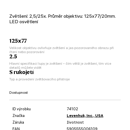
Zvětšení: 2,5/25x. Průměr objektivu: 125х77/20mm.
LED osvětlení
125x77
Velikost objektivu ovlivňuje zvětšení a jas pozorovaného obrazu při
čtení nebo pozorování
2.5
Hlavní specifikací lupy je zvětšení – čím větší je zvětšení, tím více
detailů můžete vidět
S rukojetí
Typ a provedení zvětšovacího přístroje
Dostupnost
ID výrobku
74102
Značka
Levenhuk, Inc., USA
Záruka
životnost
EAN
5905555006109