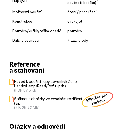
Napájení
součástí balíčku)
Možnosti použití
čtení / prohlížení
Konstrukce
s rukojetí
Pouzdro/kufřík/taška v sadě
pouzdro
Další vlastnosti
4 LED diody
Reference
a stahování
Návod k použití: lupy Levenhuk Zeno
Handy/Lamp/Read/Refit (pdf)
(PDF, 87.5 Kb)
klikněte pro
Stáhnout obrázky ve vysokém rozlišení
stažení
(zip)
(ZIP, 25.72 Mb)
Otázky a odpovědi