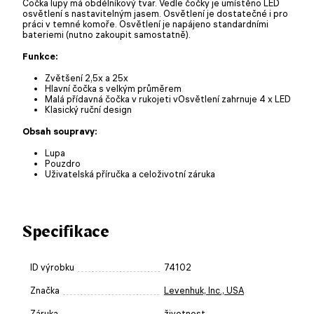
Čočka lupy má obdélníkový tvar. Vedle čočky je umístěno LED
osvětlení s nastavitelným jasem. Osvětlení je dostatečné i pro
práci v temné komoře. Osvětlení je napájeno standardními
bateriemi (nutno zakoupit samostatně).
Funkce:
Zvětšení 2,5x a 25x
Hlavní čočka s velkým průměrem
Malá přídavná čočka v rukojeti vOsvětlení zahrnuje 4 x LED
Klasický ruční design
Obsah soupravy:
Lupa
Pouzdro
Uživatelská příručka a celoživotní záruka
Specifikace
ID výrobku
74102
Značka
Levenhuk, Inc., USA
Záruka
životnost