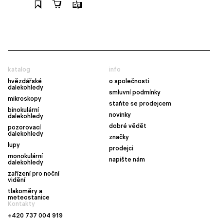
katalog
info
hvězdářské
o společnosti
dalekohledy
smluvní podmínky
mikroskopy
staňte se prodejcem
binokulární
novinky
dalekohledy
dobré vědět
pozorovací
dalekohledy
značky
lupy
prodejci
monokulární
napište nám
dalekohledy
zařízení pro noční
vidění
tlakoměry a
meteostanice
Kontakty
+420 737 004 919