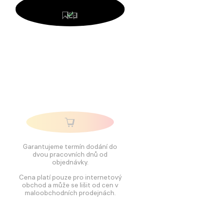
Garantujeme termín dodání do
dvou pracovních dnů od
objednávky.
Cena platí pouze pro internetový
obchod a může se lišit od cen v
maloobchodních prodejnách.