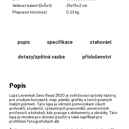
Velikost balení (DxŠxV)
25x15x3 cm
Přepravní hmotnost
0.23 kg
popis
specifikace
stahování
dotazy/zpětná vazba
příslušenství
Popis
Lupa Levenhuk Zeno Read ZR20 je zvětšovací optický nástroj
pro studium konceptů, map, plánků, grafiky a textů psaných
malým písmem. Tato lupa je věrným pomocníkem všech
archivářů, studentů, výzkumných pracovníků, univerzitních
profesorů a kohokoli, kdo pracuje s dokumenty a obrázky. Tato
lupa je vhodná pro domácí použití a také například pro
prohlížení fotografických alb.