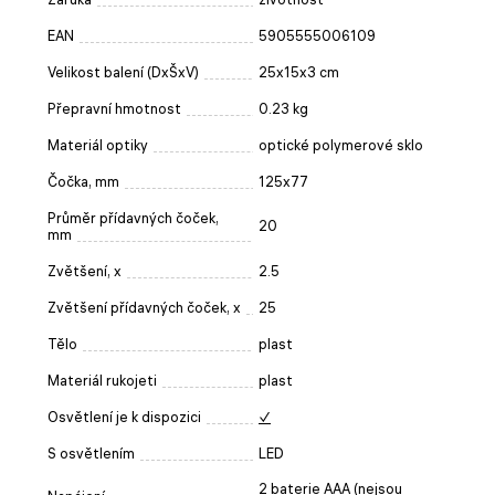
EAN
5905555006109
Velikost balení (DxŠxV)
25x15x3 cm
Přepravní hmotnost
0.23 kg
Materiál optiky
optické polymerové sklo
Čočka, mm
125x77
Průměr přídavných čoček,
20
mm
Zvětšení, x
2.5
Zvětšení přídavných čoček, x
25
Tělo
plast
Materiál rukojeti
plast
Osvětlení je k dispozici
✓
S osvětlením
LED
2 baterie AAA (nejsou