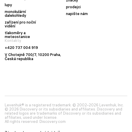
značky
lupy
prodejci
monokulární
napište nám
dalekohledy
zařízení pro noční
vidění
tlakoměry a
meteostanice
Kontakty
+420 737 004 919
V Chotejně 700/7, 10200 Praha,
Česká republika
Levenhuk® is a registered trademark. © 2002–2026 Levenhuk, Inc.
© 2026 Discovery or its subsidiaries and affiliates. Discovery and
related logos are trademarks of Discovery or its subsidiaries and
affiliates, used under license.
All rights reserved. Discovery.com