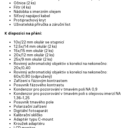
Očnice (2 ks)
Filtr (4 ks)
Nádobka s imerzním olejem
Síťový napájecí kabel
Protiprachový kryt
Uživatelská příručka a záruční list
K dispozici na přání:
10x/22 mm okulár se stupnicí
12,5x/14 mm okulár (2 ks)
15x/15 mm okulár (2 ks)
20x/12 mm okulár (2 ks)
25x/9 mm okulár (2 ks)
Rovinný achromatický objektiv s korekcí na nekonečno:
20x/0,40
Rovinný achromatický objektiv s korekcí na nekonečno:
60x/0,80 (odpružený)
Zařízení s fázovým kontrastem
Posuvník fázového kontrastu
Kondenzor pro pozorování v tmavém poli NA 0,9
Kondenzor pro pozorování v tmavém poli s olejovou imerzí NA
1,36–1,25
Posuvník tmavého pole
Polarizační zařízení
Digitální fotoaparát
Kalibrační sklíčko
Adaptér typu C-mount
Kroužek adaptéru
LCD monitor