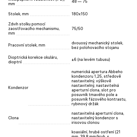
48 — 75
mm
Stolek, mm
180x150
Zdvih stolku pomocí
zaostřovacího mechanismu,
75/50
mm
dvouosý mechanický stolek,
Pracovní stolek, mm
bez polohovacího stojanu
Dioptrická korekce okuláru,
±6 (na levém tubusu)
dioptrií
numerická apertura Abbeho
kondenzoru 1,25, středově
nastavitelný, výškově
nastavitelný, nastavitelná
Kondenzor
aperturní clona, slot pro
posuvník tmavého pole a
posuvník fázového kontrastu,
rybinový držák
nastavitelná aperturní clona,
Clona
nastavitelný kondenzor s
irisovou clonou
koaxiální, hrubé ostření (21
mm, 39,8 mm/kruh, s