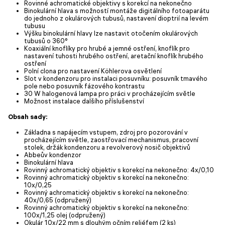
Rovinné achromatické objektivy s korekcí na nekonečno
Binokulární hlava s možností montáže digitálního fotoaparátu
do jednoho z okulárových tubusů, nastavení dioptrií na levém
tubusu
Výšku binokulární hlavy lze nastavit otočením okulárových
tubusů o 360°
Koaxiální knoflíky pro hrubé a jemné ostření, knoflík pro
nastavení tuhosti hrubého ostření, aretační knoflík hrubého
ostření
Polní clona pro nastavení Köhlerova osvětlení
Slot v kondenzoru pro instalaci posuvníku: posuvník tmavého
pole nebo posuvník fázového kontrastu
30 W halogenová lampa pro práci v procházejícím světle
Možnost instalace dalšího příslušenství
Obsah sady:
Základna s napájecím vstupem, zdroj pro pozorování v
procházejícím světle, zaostřovací mechanismus, pracovní
stolek, držák kondenzoru a revolverový nosič objektivů
Abbeův kondenzor
Binokulární hlava
Rovinný achromatický objektiv s korekcí na nekonečno: 4x/0,10
Rovinný achromatický objektiv s korekcí na nekonečno:
10x/0,25
Rovinný achromatický objektiv s korekcí na nekonečno:
40x/0,65 (odpružený)
Rovinný achromatický objektiv s korekcí na nekonečno:
100x/1,25 olej (odpružený)
Okulár 10x/22 mm s dlouhým očním reliéfem (2 ks)