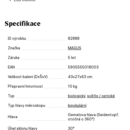
Specifikace
ID výrobku
82888
Značka
MAGUS
Záruka
5 let
EAN
5905555018003
Velikost balení (DxŠxV)
43x27x63 cm
Přepravní hmotnost
10 kg
Typ
biologický
,
světlo / optické
Typ hlavy mikroskopu
binokulární
Gemelova hlava (Seidentopf,
Hlava
otočná o 360°)
Úhel sklonu hlavy
30°