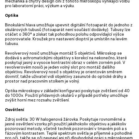
mechanika a chytrý design činí z tohoto mikroskopu vynikající volbu
pro laboratorní práci, výzkum a výuku.
Optika
Binokulární hlava umožňuje upevnit digitální fotoaparát do jednoho z
okulárových tubusů (fotoaparát není součástí dodávky). Tubusy lze
otáčet o 360° a získat tak pohodlnou polohu odpovídající výšce
pozorovatele. Kroužek pro nastavení dioptrií je umístěn na levém
tubusu.
Revolverový nosič umožňuje montáž 5 objektivů. Mikroskop se
dodává s achromatickými objektivy s korekcí na nekonečno, které
poskytují jasný a vysoce kontrastní obraz v celém zorném poli. V
revolverovém nosiči je jeden volný slot pro montáž dalšího
objektivu. Revolverový nosič s objektivy je orientován směrem
dovnitř, takže uživatel vidí objektivy zasunuté do optické dráhy a
prostor nad pracovním stolkem je volný.
Optika mikroskopu v základní konfiguraci poskytuje zvětšení od 40
do 1000x. Použití přídavných okulárů v případě potřeby umožňuje
zvýšit horní mez rozsahu zvětšení.
Osvětlení
Zdroj světla: 30 W halogenová žárovka. Poskytuje rovnoměrné a
jasné osvětlení vzorku při použití jakéhokoliv objektivu a jakékoliv
pozorovací metody, včetně technik pozorování v tmavém poli a s
fázovým kontrastem. Teplé spektrum světla je příjemné a pohodlné
pro oči, takže se oči neunaví ani při dlouhodobé práci s mikroskopem.