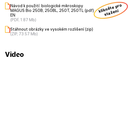
klikněte pro
Návod k použití: biologické mikroskopy
MAGUS Bio 250B, 250BL, 250T, 250TL (pdf)
stažení
EN
(PDF, 1.87 Mb)
Stáhnout obrázky ve vysokém rozlišení (zip)
(ZIP, 73.57 Mb)
Video