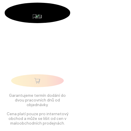
Garantujeme termín dodání do
dvou pracovních dnů od
objednávky.
Cena platí pouze pro internetový
obchod a může se lišit od cen v
maloobchodních prodejnách.