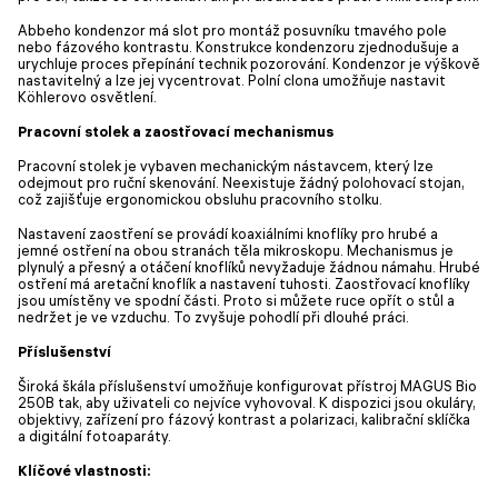
Abbeho kondenzor má slot pro montáž posuvníku tmavého pole
nebo fázového kontrastu. Konstrukce kondenzoru zjednodušuje a
urychluje proces přepínání technik pozorování. Kondenzor je výškově
nastavitelný a lze jej vycentrovat. Polní clona umožňuje nastavit
Köhlerovo osvětlení.
Pracovní stolek a zaostřovací mechanismus
Pracovní stolek je vybaven mechanickým nástavcem, který lze
odejmout pro ruční skenování. Neexistuje žádný polohovací stojan,
což zajišťuje ergonomickou obsluhu pracovního stolku.
Nastavení zaostření se provádí koaxiálními knoflíky pro hrubé a
jemné ostření na obou stranách těla mikroskopu. Mechanismus je
plynulý a přesný a otáčení knoflíků nevyžaduje žádnou námahu. Hrubé
ostření má aretační knoflík a nastavení tuhosti. Zaostřovací knoflíky
jsou umístěny ve spodní části. Proto si můžete ruce opřít o stůl a
nedržet je ve vzduchu. To zvyšuje pohodlí při dlouhé práci.
Příslušenství
Široká škála příslušenství umožňuje konfigurovat přístroj MAGUS Bio
250B tak, aby uživateli co nejvíce vyhovoval. K dispozici jsou okuláry,
objektivy, zařízení pro fázový kontrast a polarizaci, kalibrační sklíčka
a digitální fotoaparáty.
Klíčové vlastnosti: