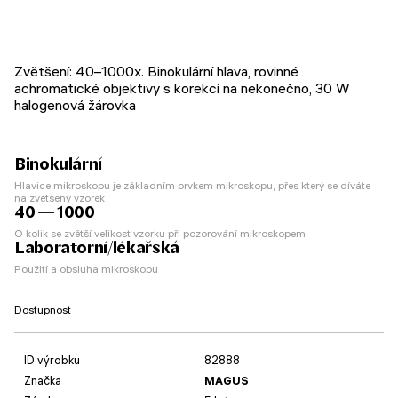
Zvětšení: 40–1000x. Binokulární hlava, rovinné
achromatické objektivy s korekcí na nekonečno, 30 W
halogenová žárovka
Binokulární
Hlavice mikroskopu je základním prvkem mikroskopu, přes který se díváte
na zvětšený vzorek
40 — 1000
O kolik se zvětší velikost vzorku při pozorování mikroskopem
Laboratorní/lékařská
Použití a obsluha mikroskopu
Dostupnost
ID výrobku
82888
Značka
MAGUS