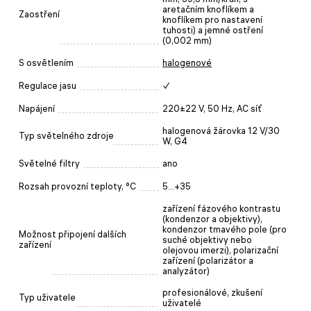
aretačním knoflíkem a
Zaostření
knoflíkem pro nastavení
tuhosti) a jemné ostření
(0,002 mm)
S osvětlením
halogenové
Regulace jasu
✓
Napájení
220±22 V, 50 Hz, AC síť
halogenová žárovka 12 V/30
Typ světelného zdroje
W, G4
Světelné filtry
ano
Rozsah provozní teploty, °C
5...+35
zařízení fázového kontrastu
(kondenzor a objektivy),
kondenzor tmavého pole (pro
Možnost připojení dalších
suché objektivy nebo
zařízení
olejovou imerzi), polarizační
zařízení (polarizátor a
analyzátor)
profesionálové, zkušení
Typ uživatele
uživatelé