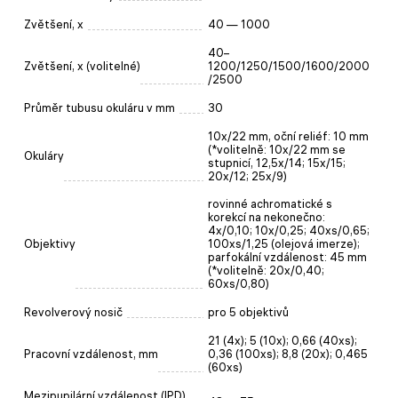
Zvětšení, x
40 — 1000
40–
Zvětšení, x (volitelné)
1200/1250/1500/1600/2000
/2500
Průměr tubusu okuláru v mm
30
10x/22 mm, oční reliéf: 10 mm
(*volitelně: 10x/22 mm se
Okuláry
stupnicí, 12,5x/14; 15x/15;
20x/12; 25x/9)
rovinné achromatické s
korekcí na nekonečno:
4x/0,10; 10x/0,25; 40xs/0,65;
Objektivy
100xs/1,25 (olejová imerze);
parfokální vzdálenost: 45 mm
(*volitelně: 20x/0,40;
60хs/0,80)
Revolverový nosič
pro 5 objektivů
21 (4x); 5 (10x); 0,66 (40xs);
Pracovní vzdálenost, mm
0,36 (100xs); 8,8 (20x); 0,465
(60xs)
Mezipupilární vzdálenost (IPD),