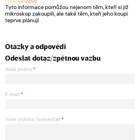
(17.01.2020)
Tyto informace pomůžou nejenom těm, kteří si již
mikroskop zakoupili, ale také těm, kteří jeho koupi
teprve plánují
Otázky a odpovědi
Odeslat dotaz/zpětnou vazbu
Vaše jméno
*
E-mail
*
Vaše otázka / komentář
*