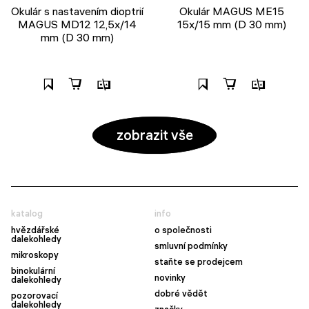
Okulár s nastavením dioptrií
Okulár MAGUS ME15
MAGUS MD12 12,5х/14
15x/15 mm (D 30 mm)
mm (D 30 mm)
zobrazit vše
katalog
info
hvězdářské
o společnosti
dalekohledy
smluvní podmínky
mikroskopy
staňte se prodejcem
binokulární
novinky
dalekohledy
dobré vědět
pozorovací
dalekohledy