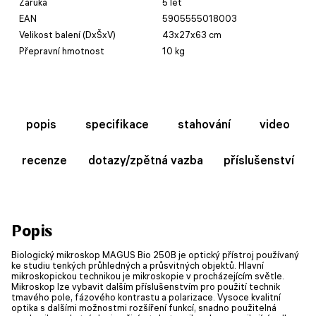
Záruka
5 let
EAN
5905555018003
Velikost balení (DxŠxV)
43x27x63 cm
Přepravní hmotnost
10 kg
popis
specifikace
stahování
video
recenze
dotazy/zpětná vazba
příslušenství
Popis
Biologický mikroskop MAGUS Bio 250B je optický přístroj používaný
ke studiu tenkých průhledných a průsvitných objektů. Hlavní
mikroskopickou technikou je mikroskopie v procházejícím světle.
Mikroskop lze vybavit dalším příslušenstvím pro použití technik
tmavého pole, fázového kontrastu a polarizace. Vysoce kvalitní
optika s dalšími možnostmi rozšíření funkcí, snadno použitelná