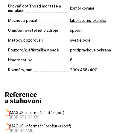
Úroveň obtížnosti montáže a
komplikované
instalace
Možnosti použití
laboratorní/lékařská
Umístění světelného zdroje
spodní
Metody pozorování
světlé pole
Pouzdro/kufřík/taška v sadě
protiprachová ochrana
Hmotnost, kg
8
Rozměry, mm
200x436x400
Reference
a stahování
MAGUS: informační leták (pdf)
(PDF, 552.03 Kb)
MAGUS: informační brožurka (pdf)
(PDF, 4.12 Mb)