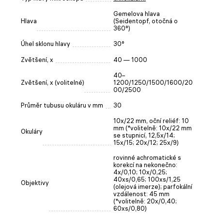
Gemelova hlava
Hlava
(Seidentopf, otočná o
360°)
Úhel sklonu hlavy
30°
Zvětšení, x
40 — 1000
40–
Zvětšení, x (volitelné)
1200/1250/1500/1600/20
00/2500
Průměr tubusu okuláru v mm
30
10x/22 mm, oční reliéf: 10
mm (*volitelně: 10x/22 mm
Okuláry
se stupnicí, 12,5x/14;
15x/15; 20x/12; 25x/9)
rovinné achromatické s
korekcí na nekonečno:
4x/0,10; 10x/0,25;
40xs/0,65; 100xs/1,25
Objektivy
(olejová imerze); parfokální
vzdálenost: 45 mm
(*volitelně: 20x/0,40;
60хs/0,80)