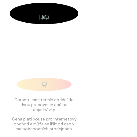
Garantujeme termín dodání do
dvou pracovních dnů od
objednávky.
Cena platí pouze pro internetový
obchod a může se lišit od cen v
maloobchodních prodejnách.