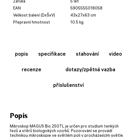
Záruka
5 let
EAN
5905555018058
Velikost balení (DxŠxV)
43x27x63 cm
Přepravní hmotnost
10.5 kg
popis
specifikace
stahování
video
recenze
dotazy/zpětná vazba
příslušenství
Popis
Mikroskop MAGUS Bio 250TL je určen pro studium tenkých
řezů a stěrů biologických vzorků. Pozorování se provádí
technikou mikroskopie ve světlém poli v procházejícím světle.