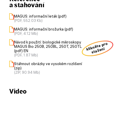
a stahování
MAGUS: informační leták (pdf)
(PDF, 552.03 Kb)
MAGUS: informační brožurka (pdf)
(PDF, 4.12 Mb)
Návod k použití: biologické mikroskopy
klikněte pro
MAGUS Bio 250B, 250BL, 250T, 250TL
stažení
(pdf) EN
(PDF, 1.87 Mb)
Stáhnout obrázky ve vysokém rozlišení
(zip)
(ZIP, 90.94 Mb)
Video