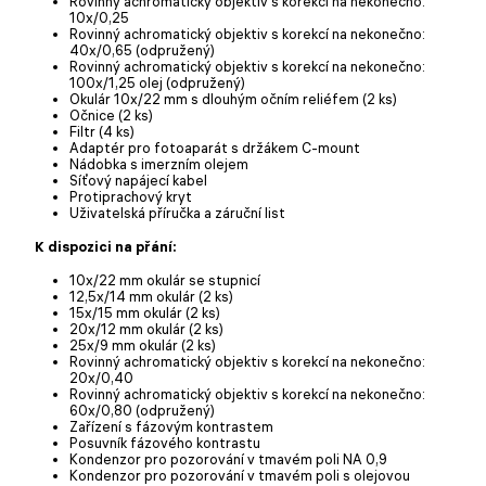
Rovinný achromatický objektiv s korekcí na nekonečno:
10x/0,25
Rovinný achromatický objektiv s korekcí na nekonečno:
40x/0,65 (odpružený)
Rovinný achromatický objektiv s korekcí na nekonečno:
100x/1,25 olej (odpružený)
Okulár 10x/22 mm s dlouhým očním reliéfem (2 ks)
Očnice (2 ks)
Filtr (4 ks)
Adaptér pro fotoaparát s držákem C-mount
Nádobka s imerzním olejem
Síťový napájecí kabel
Protiprachový kryt
Uživatelská příručka a záruční list
K dispozici na přání:
10x/22 mm okulár se stupnicí
12,5x/14 mm okulár (2 ks)
15x/15 mm okulár (2 ks)
20x/12 mm okulár (2 ks)
25x/9 mm okulár (2 ks)
Rovinný achromatický objektiv s korekcí na nekonečno:
20x/0,40
Rovinný achromatický objektiv s korekcí na nekonečno:
60x/0,80 (odpružený)
Zařízení s fázovým kontrastem
Posuvník fázového kontrastu
Kondenzor pro pozorování v tmavém poli NA 0,9
Kondenzor pro pozorování v tmavém poli s olejovou