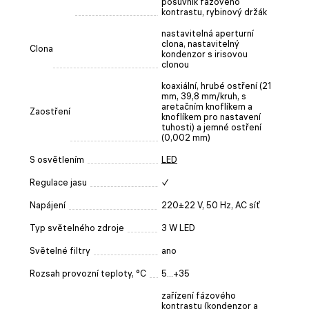
posuvník fázového
kontrastu, rybinový držák
nastavitelná aperturní
clona, nastavitelný
Clona
kondenzor s irisovou
clonou
koaxiální, hrubé ostření (21
mm, 39,8 mm/kruh, s
aretačním knoflíkem a
Zaostření
knoflíkem pro nastavení
tuhosti) a jemné ostření
(0,002 mm)
S osvětlením
LED
Regulace jasu
✓
Napájení
220±22 V, 50 Hz, AC síť
Typ světelného zdroje
3 W LED
Světelné filtry
ano
Rozsah provozní teploty, °C
5...+35
zařízení fázového
kontrastu (kondenzor a