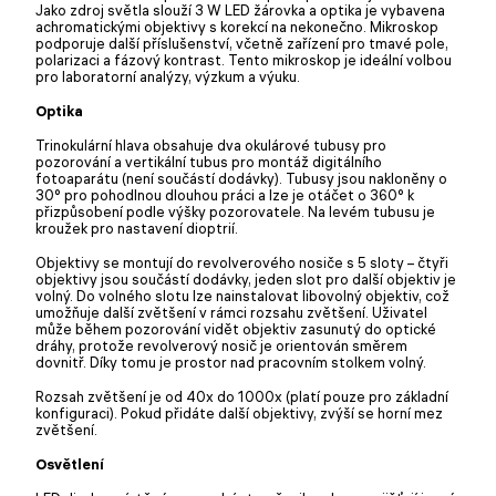
Jako zdroj světla slouží 3 W LED žárovka a optika je vybavena
achromatickými objektivy s korekcí na nekonečno. Mikroskop
podporuje další příslušenství, včetně zařízení pro tmavé pole,
polarizaci a fázový kontrast. Tento mikroskop je ideální volbou
pro laboratorní analýzy, výzkum a výuku.
Optika
Trinokulární hlava obsahuje dva okulárové tubusy pro
pozorování a vertikální tubus pro montáž digitálního
fotoaparátu (není součástí dodávky). Tubusy jsou nakloněny o
30° pro pohodlnou dlouhou práci a lze je otáčet o 360° k
přizpůsobení podle výšky pozorovatele. Na levém tubusu je
kroužek pro nastavení dioptrií.
Objektivy se montují do revolverového nosiče s 5 sloty – čtyři
objektivy jsou součástí dodávky, jeden slot pro další objektiv je
volný. Do volného slotu lze nainstalovat libovolný objektiv, což
umožňuje další zvětšení v rámci rozsahu zvětšení. Uživatel
může během pozorování vidět objektiv zasunutý do optické
dráhy, protože revolverový nosič je orientován směrem
dovnitř. Díky tomu je prostor nad pracovním stolkem volný.
Rozsah zvětšení je od 40x do 1000x (platí pouze pro základní
konfiguraci). Pokud přidáte další objektivy, zvýší se horní mez
zvětšení.
Osvětlení