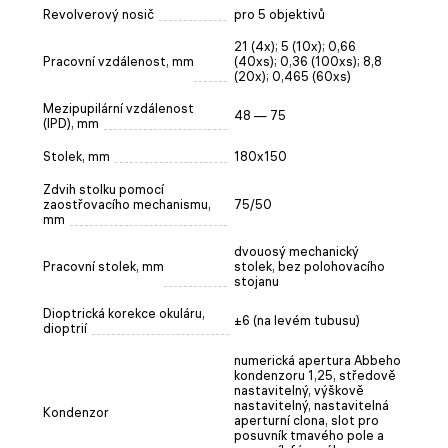
Revolverový nosič
pro 5 objektivů
21 (4x); 5 (10x); 0,66
Pracovní vzdálenost, mm
(40xs); 0,36 (100xs); 8,8
(20x); 0,465 (60xs)
Mezipupilární vzdálenost
48 — 75
(IPD), mm
Stolek, mm
180x150
Zdvih stolku pomocí
zaostřovacího mechanismu,
75/50
mm
dvouosý mechanický
Pracovní stolek, mm
stolek, bez polohovacího
stojanu
Dioptrická korekce okuláru,
±6 (na levém tubusu)
dioptrií
numerická apertura Abbeho
kondenzoru 1,25, středově
nastavitelný, výškově
nastavitelný, nastavitelná
Kondenzor
aperturní clona, slot pro
posuvník tmavého pole a