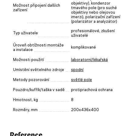
objektivy), kondenzor
Možnost připojení dalších
tmavého pole (pro suché
zařízení
objektivy nebo olejovou
imerzi), polarizační zařízení
(polarizátor a analyzátor)
profesionálové, zkušení
Typ uživatele
uživatelé
Úroveň obtížnosti montáže
komplikované
a instalace
Možnosti použití
laboratorní/lékařská
Umístění světelného zdroje
spodní
Metody pozorování
světlé pole
Pouzdro/kufřík/taška v sadě
protiprachová ochrana
Hmotnost, kg
8
Rozměry, mm
200x436x400
Reference