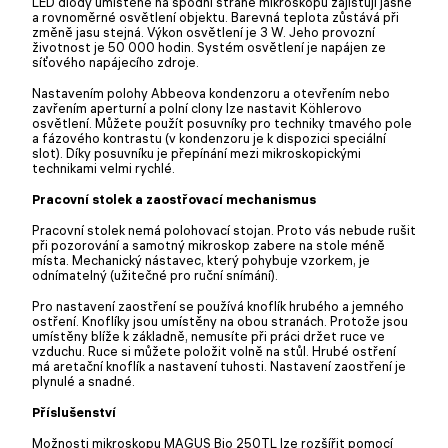
LED diody umístěné na spodní straně mikroskopu zajišťují jasné
a rovnoměrné osvětlení objektu. Barevná teplota zůstává při
změně jasu stejná. Výkon osvětlení je 3 W. Jeho provozní
životnost je 50 000 hodin. Systém osvětlení je napájen ze
síťového napájecího zdroje.
Nastavením polohy Abbeova kondenzoru a otevřením nebo
zavřením aperturní a polní clony lze nastavit Köhlerovo
osvětlení. Můžete použít posuvníky pro techniky tmavého pole
a fázového kontrastu (v kondenzoru je k dispozici speciální
slot). Díky posuvníku je přepínání mezi mikroskopickými
technikami velmi rychlé.
Pracovní stolek a zaostřovací mechanismus
Pracovní stolek nemá polohovací stojan. Proto vás nebude rušit
při pozorování a samotný mikroskop zabere na stole méně
místa. Mechanický nástavec, který pohybuje vzorkem, je
odnímatelný (užitečné pro ruční snímání).
Pro nastavení zaostření se používá knoflík hrubého a jemného
ostření. Knoflíky jsou umístěny na obou stranách. Protože jsou
umístěny blíže k základně, nemusíte při práci držet ruce ve
vzduchu. Ruce si můžete položit volně na stůl. Hrubé ostření
má aretační knoflík a nastavení tuhosti. Nastavení zaostření je
plynulé a snadné.
Příslušenství
Možnosti mikroskopu MAGUS Bio 250TL lze rozšířit pomocí