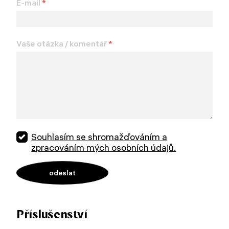
E-mail
*
Vaše otázka / komentář
*
Souhlasím se shromažďováním a
zpracováním mých osobních údajů.
Příslušenství