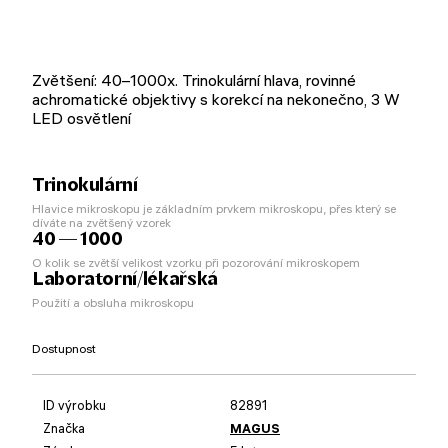
Zvětšení: 40–1000x. Trinokulární hlava, rovinné
achromatické objektivy s korekcí na nekonečno, 3 W
LED osvětlení
Trinokulární
Hlavice mikroskopu je základním prvkem mikroskopu, přes který se
díváte na zvětšený vzorek
40 — 1000
O kolik se zvětší velikost vzorku při pozorování mikroskopem
Laboratorní/lékařská
Použití a obsluha mikroskopu
Dostupnost
ID výrobku
82891
Značka
MAGUS