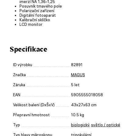
imerzí NA 1,36–1,25
Posuvník tmavého pole
Polarizační zařízení
Digitální fotoaparát
Kalibrační sklíčko
LCD monitor
Specifikace
ID výrobku
82891
Značka
MAGUS
Záruka
5 let
EAN
5905555018058
Velikost balení (DxŠxV)
43x27x63 cm
Přepravní hmotnost
10.5 kg
Typ
biologický
,
světlo / optické
Typ hlavy mikroskopu
trinokulární