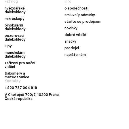
katalog
info
hvězdářské
o společnosti
dalekohledy
smluvní podmínky
mikroskopy
staňte se prodejcem
binokulární
novinky
dalekohledy
dobré vědět
pozorovací
dalekohledy
značky
lupy
prodejci
monokulární
napište nám
dalekohledy
zařízení pro noční
vidění
tlakoměry a
meteostanice
Kontakty
+420 737 004 919
V Chotejně 700/7, 10200 Praha,
Česká republika