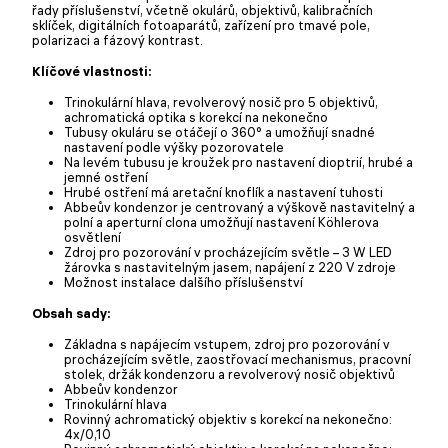
řady příslušenství, včetně okulárů, objektivů, kalibračních
sklíček, digitálních fotoaparátů, zařízení pro tmavé pole,
polarizaci a fázový kontrast.
Klíčové vlastnosti:
Trinokulární hlava, revolverový nosič pro 5 objektivů,
achromatická optika s korekcí na nekonečno
Tubusy okuláru se otáčejí o 360° a umožňují snadné
nastavení podle výšky pozorovatele
Na levém tubusu je kroužek pro nastavení dioptrií, hrubé a
jemné ostření
Hrubé ostření má aretační knoflík a nastavení tuhosti
Abbeův kondenzor je centrovaný a výškově nastavitelný a
polní a aperturní clona umožňují nastavení Köhlerova
osvětlení
Zdroj pro pozorování v procházejícím světle – 3 W LED
žárovka s nastavitelným jasem, napájení z 220 V zdroje
Možnost instalace dalšího příslušenství
Obsah sady:
Základna s napájecím vstupem, zdroj pro pozorování v
procházejícím světle, zaostřovací mechanismus, pracovní
stolek, držák kondenzoru a revolverový nosič objektivů
Abbeův kondenzor
Trinokulární hlava
Rovinný achromatický objektiv s korekcí na nekonečno:
4x/0,10