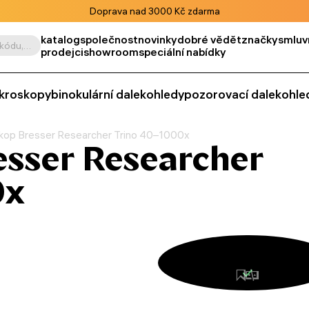
Doprava nad 3000 Kč zdarma
katalog
společnost
novinky
dobré vědět
značky
smluv
Vyhledat podle výrobku, kódu, kategorie apod.
prodejci
showroom
speciální nabídky
kroskopy
binokulární dalekohledy
pozorovací dalekohle
kop Bresser Researcher Trino 40–1000x
esser Researcher
0x