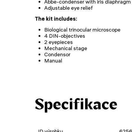
Abbe-condenser with iris diaphragm
Adjustable eye relief
The kit includes:
Biological trinocular microscope
4 DIN-objectives
2 eyepieces
Mechanical stage
Condensor
Manual
Specifikace
ID výrobku
625