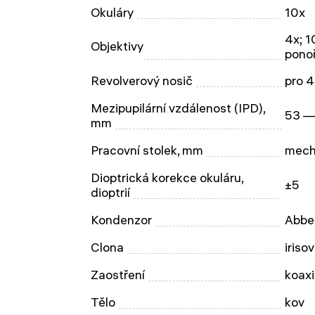
Okuláry
10x
4x; 1
Objektivy
ponoř
Revolverový nosič
pro 4
Mezipupilární vzdálenost (IPD),
53 —
mm
Pracovní stolek, mm
mech
Dioptrická korekce okuláru,
±5
dioptrií
Kondenzor
Abbe
Clona
iriso
Zaostření
koaxi
Tělo
kov