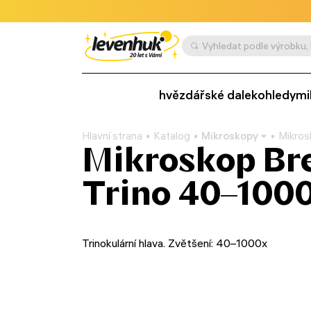
hvězdářské dalekohledy
mi
Hlavní strana
Katalog
Mikroskopy
Mikros
Mikroskop Br
Trino 40–100
Trinokulární hlava. Zvětšení: 40–1000x