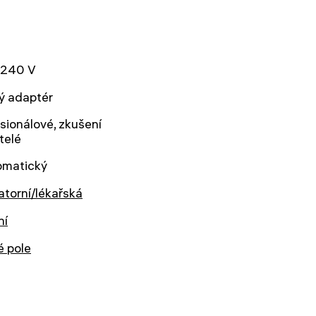
240 V
ý adaptér
sionálové, zkušení
telé
omatický
atorní/lékařská
ní
é pole