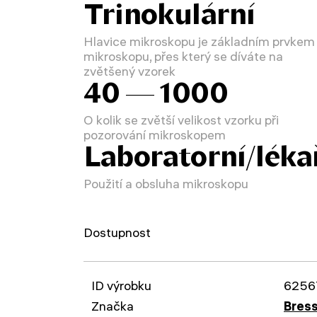
Trinokulární
Hlavice mikroskopu je základním prvkem
mikroskopu, přes který se díváte na
zvětšený vzorek
40 — 1000
O kolik se zvětší velikost vzorku při
pozorování mikroskopem
Laboratorní/léka
Použití a obsluha mikroskopu
Dostupnost
ID výrobku
6256
Značka
Bres