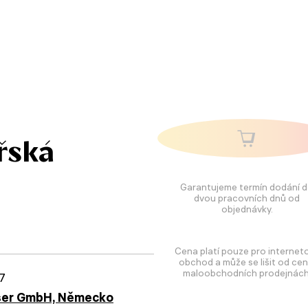
řská
Garantujeme termín dodání 
dvou pracovních dnů od
objednávky.
Cena platí pouze pro internet
obchod a může se lišit od cen
maloobchodních prodejnách
7
ser GmbH, Německo