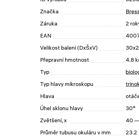
Značka
Bres
Záruka
2 rok
EAN
400
Velikost balení (DxŠxV)
30x2
Přepravní hmotnost
4.8 k
Typ
biolo
Typ hlavy mikroskopu
trino
Hlava
otáče
Úhel sklonu hlavy
30°
Zvětšení, x
40 —
Průměr tubusu okuláru v mm
23.2