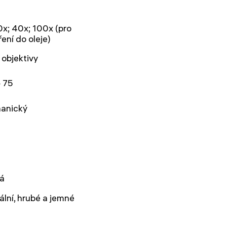
0x; 40x; 100x (pro
ení do oleje)
 objektivy
 75
anický
vá
ální, hrubé a jemné