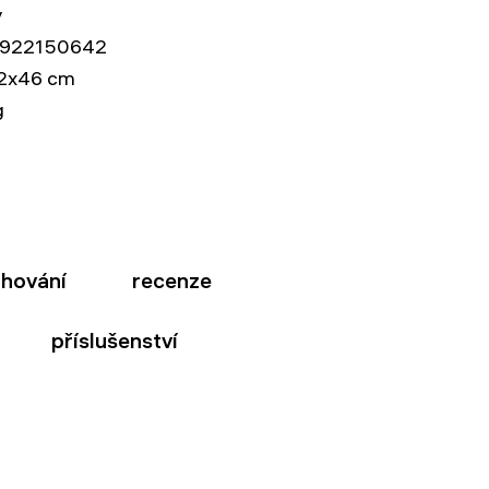
y
922150642
2x46 cm
g
ahování
recenze
příslušenství