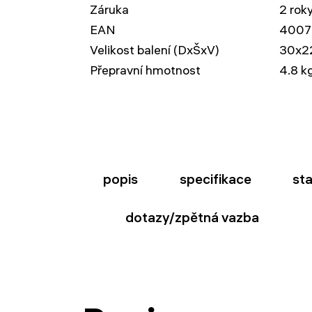
Záruka
2 rok
EAN
4007
Velikost balení (DxŠxV)
30x2
Přepravní hmotnost
4.8 k
popis
specifikace
st
dotazy/zpětná vazba