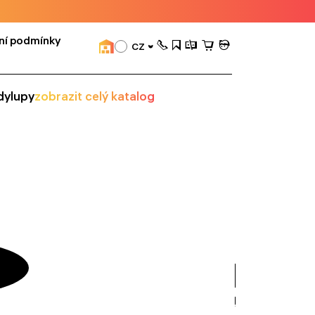
ní podmínky
CZ
dy
lupy
zobrazit celý katalog
zobrazit
vše