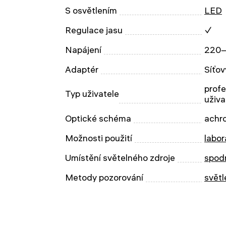
S osvětlením
LED
Regulace jasu
✓
Napájení
220–
Adaptér
Síťov
profe
Typ uživatele
uživa
Optické schéma
achr
Možnosti použití
labor
Umístění světelného zdroje
spod
Metody pozorování
světl