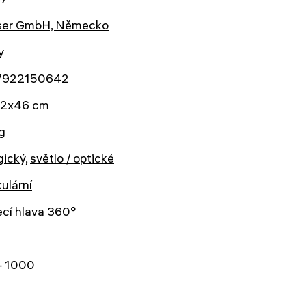
ser GmbH, Německo
y
7922150642
2x46 cm
g
gický
,
světlo / optické
kulární
cí hlava 360°
 1000