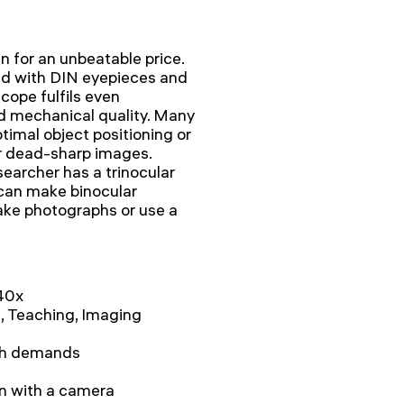
n for an unbeatable price.
ed with DIN eyepieces and
cope fulfils even
nd mechanical quality. Many
ptimal object positioning or
or dead-sharp images.
searcher has a trinocular
 can make binocular
ake photographs or use a
 40x
n, Teaching, Imaging
igh demands
on with a camera