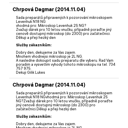
Chrpová Dagmar (2014.11.04)
Sada preparátů připravených k pozorování mikroskopem
Levenhuk N18 NG
vhodmá pro: Mikroskop Levenhuk 2S NG?
Zvažuji dárek pro 10 letou vnučku, případně poraďte jiný
cenově dostupný mikroskop (do 2300) pro začátečnici.
Děkuji a přeji hezký den
Služby zákazníkům:
Dobry den, dekujeme za Vas zajem.
Mnohem vhodnejsi mikroskop je 2L NG.
A nasledne dokoupit sadu preparatu dle vyberu. Rad Vam
poradim a vysvetlim vyhody tohoto mikroskopu na tel. 734
757 975.
Dekuji Gilik Lukes
Chrpová Dagmar (2014.11.04)
Sada preparátů připravených k pozorování mikroskopem
Levenhuk N18 NGvhodmá pro: Mikroskop Levenhuk 2S
NG?Zvažuji dárek pro 10 letou vnučku, případně poraďte
jiný cenově dostupný mikroskop (do 2300) pro
začátečnici.Děkuji a přeji hezký den
Služby zákazníkům:
Dobry den, dekujeme za Vas zajem.
Mnohem vhodnejsi mikroskop je 2L NG.