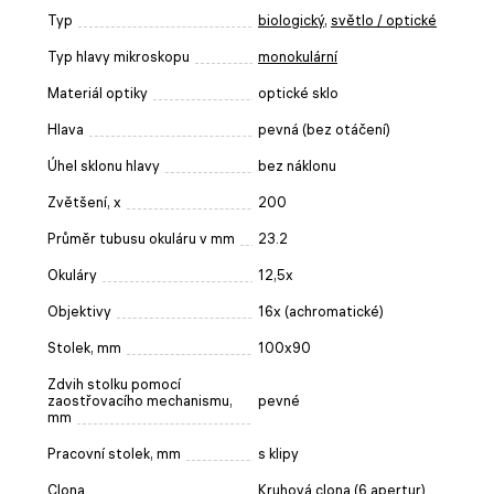
Typ
biologický
,
světlo / optické
Typ hlavy mikroskopu
monokulární
Materiál optiky
optické sklo
Hlava
pevná (bez otáčení)
Úhel sklonu hlavy
bez náklonu
Zvětšení, x
200
Průměr tubusu okuláru v mm
23.2
Okuláry
12,5x
Objektivy
16x (achromatické)
Stolek, mm
100x90
Zdvih stolku pomocí
zaostřovacího mechanismu,
pevné
mm
Pracovní stolek, mm
s klipy
Clona
Kruhová clona (6 apertur)