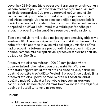
Levenhuk 2S NG umožňuje pozorování transparentních vzorků v
jasném zorném poli. Planokonkávní zrcátko o průměru 40 mm
zajišťuje dostatek světla pro pozorování, což znamená, že
tento mikroskop můžete používat i bez připojení ke zdroji
elektrické energie. Jedná se o nejsnadnější a nejbezpečnější
osvětlovací metodu, proto mohou tento vzdělávací mikroskop
bezpečně používat i děti. Množství světla potřebného pro
studium preparátu vám umožňuje regulovat kruhová clona.
Tento monokulární mikroskop má jediný achromatický objektiv o
zvětšení 16x, který nabízí jasný obraz bez jakékoli chromatické
nebo sférické aberace. Hlavice mikroskopu je umístěna přímo
nad pracovním stolkem, ale pro pohodlné pozorování můžete
pomocí ramene mikroskopu hlavici i pracovní stolek naklonit do
požadovaného úhlu.
Pracovní stolek o rozměrech 100x90 mm je vhodný pro
pozorování jednoho nebo dvou preparátů. Při přípravě
preparátu nejprve umístěte vzorek na čisté sklíčko, pak na něj
opatrně položte krycí sklíčko. Výsledný preparát se pak uloží na
pracovní stolek a upevní pomocí svorek. K zaostření obrazu
použijte makrošroub, který pohybuje tubusem mikroskopu
nahoru a dolů (v krocích po 20 mm). Kovová konstrukce zajišťuje
odolnost i stabilitu tohoto mikroskopu.
Balení:
Mikroskop monokulární
Achromatický objektiv o zvětšení 16x