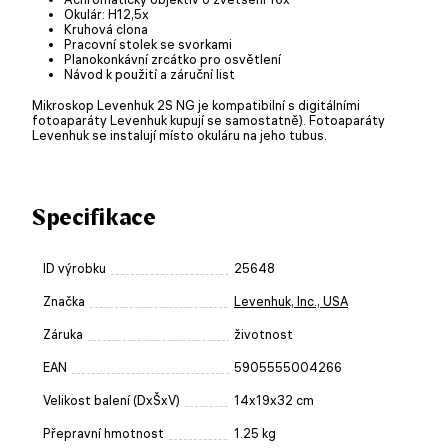
Okulár: H12,5x
Kruhová clona
Pracovní stolek se svorkami
Planokonkávní zrcátko pro osvětlení
Návod k použití a záruční list
Mikroskop Levenhuk 2S NG je kompatibilní s digitálními
fotoaparáty Levenhuk kupují se samostatně). Fotoaparáty
Levenhuk se instalují místo okuláru na jeho tubus.
Specifikace
ID výrobku
25648
Značka
Levenhuk, Inc., USA
Záruka
životnost
EAN
5905555004266
Velikost balení (DxŠxV)
14x19x32 cm
Přepravní hmotnost
1.25 kg