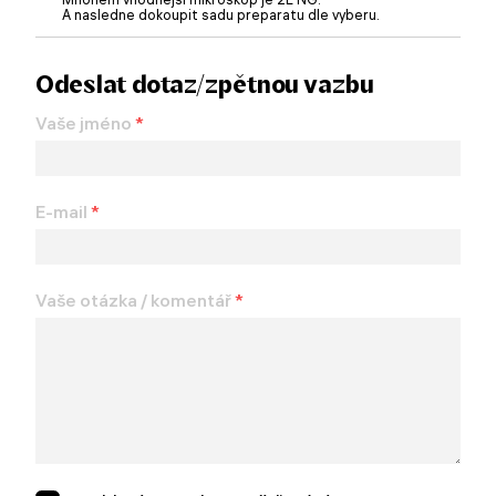
A nasledne dokoupit sadu preparatu dle vyberu.
Odeslat dotaz/zpětnou vazbu
Vaše jméno
*
E-mail
*
Vaše otázka / komentář
*