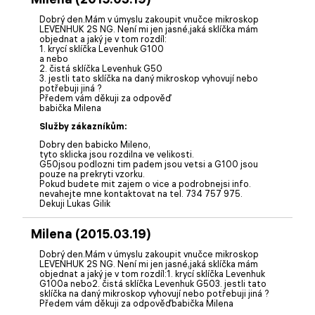
Dobrý den.Mám v úmyslu zakoupit vnučce mikroskop
LEVENHUK 2S NG. Není mi jen jasné,jaká sklíčka mám
objednat a jaký je v tom rozdíl:
1. krycí sklíčka Levenhuk G100
a nebo
2. čistá sklíčka Levenhuk G50
3. jestli tato sklíčka na daný mikroskop vyhovují nebo
potřebuji jiná ?
Předem vám děkuji za odpověď
babička Milena
Služby zákazníkům:
Dobry den babicko Mileno,
tyto sklicka jsou rozdilna ve velikosti.
G50jsou podlozni tim padem jsou vetsi a G100 jsou
pouze na prekryti vzorku.
Pokud budete mit zajem o vice a podrobnejsi info.
nevahejte mne kontaktovat na tel. 734 757 975.
Dekuji Lukas Gilik
Milena (2015.03.19)
Dobrý den.Mám v úmyslu zakoupit vnučce mikroskop
LEVENHUK 2S NG. Není mi jen jasné,jaká sklíčka mám
objednat a jaký je v tom rozdíl:1. krycí sklíčka Levenhuk
G100a nebo2. čistá sklíčka Levenhuk G503. jestli tato
sklíčka na daný mikroskop vyhovují nebo potřebuji jiná ?
Předem vám děkuji za odpověďbabička Milena