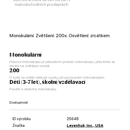
maloobchodních prodejnách.
Monokulární. Zvětšení: 200x. Osvětlení: zrcátkem
Monokulární
Hlavice mikroskopu je základním prvkem mikroskopu, přes který se
díváte na zvětšený vzorek
200
O kolik se zvětší velikost vzorku při pozorování mikroskopem
Děti (3-7 let), školní/vzdělávací
Použití a obsluha mikroskopu
Dostupnost
ID výrobku
25648
Značka
Levenhuk, Inc., USA