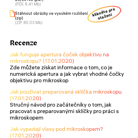
(PDF, 8.41 Mb)
klikněte pro
Stáhnout obrázky ve vysokém rozlišení
stažení
(zip)
(ZIP, 85.03 Mb)
Recenze
Jak funguje apertura čoček objektivu na
mikroskopu? (17.01.2020)
Zde můžete získat informace o tom, co je
numerická apertura a jak vybrat vhodné čočky
objektivu pro mikroskop
Jak používat preparovaná sklíčka mikroskopu
(17.01.2020)
Stručný návod pro začátečníky o tom, jak
pracovat s preparovanými sklíčky pro práci s
mikroskopem
Jak vypadají vlasy pod mikroskopem?
(17.01.2020)