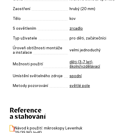
Zaostření
hrubý (20 mm)
Tělo
kov
S osvětlením
zrcadlo
Typ uživatele
pro děti, začátečníci
Úroveň obtížnosti montáže
velmi jednoduchý
a instalace
děti (3-7 let)
,
Možnosti použití
školní/vzdělávací
Umístění světelného zdroje
spodní
Metody pozorování
světlé pole
Reference
a stahování
Návod k použití: mikroskopy Levenhuk
2S/3S NG (pdf)