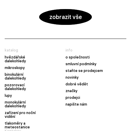
zobrazit vše
katalog
info
hvězdářské
o společnosti
dalekohledy
smluvní podmínky
mikroskopy
staňte se prodejcem
binokulární
novinky
dalekohledy
dobré vědět
pozorovací
dalekohledy
značky
lupy
prodejci
monokulární
napište nám
dalekohledy
zařízení pro noční
vidění
tlakoměry a
meteostanice
Kontakty