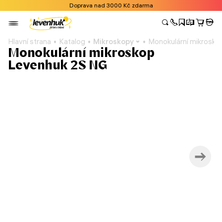
Doprava nad 3000 Kč zdarma
Hlavní strana
Katalog
Mikroskopy
Monokulární mikrosk
Monokulární mikroskop
Levenhuk 2S NG