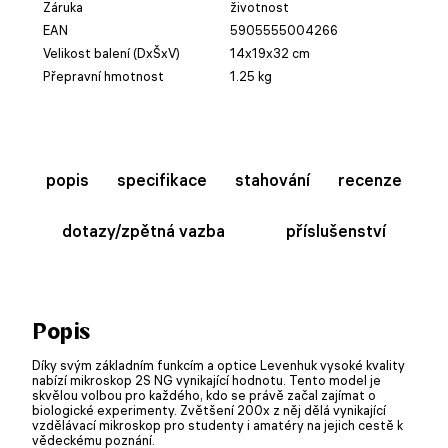
Záruka
životnost
EAN
5905555004266
Velikost balení (DxŠxV)
14x19x32 cm
Přepravní hmotnost
1.25 kg
popis
specifikace
stahování
recenze
dotazy/zpětná vazba
příslušenství
Popis
Díky svým základním funkcím a optice Levenhuk vysoké kvality
nabízí mikroskop 2S NG vynikající hodnotu. Tento model je
skvělou volbou pro každého, kdo se právě začal zajímat o
biologické experimenty. Zvětšení 200x z něj dělá vynikající
vzdělávací mikroskop pro studenty i amatéry na jejich cestě k
vědeckému poznání.