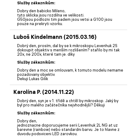
Služby zákazníkům:
Dobry den babicko Mileno,
tyto sklicka jsou rozdilna ve velikosti.
G50jsou podlozni tim padem jsou vetsi a G100 jsou
pouze na prekryti vzorku.
Luboš Kindelmann (2015.03.16)
Dobrý den, prosím, dal by se k mikroskopu Levenhuk 2S
dokoupit objektiv s menším rozlišením? stařilo by mi tak
20x, ne 200x, které tam je. díky
Služby zákazníkům:
Dobry den a moc se omlouvam, k tomuto modelu nemame
pozadovany objektiv.
Dekuji Lukas Gilik
Karolína P. (2014.11.22)
Dobrý den, syn je v 1. třídě a chtěl by mikroskop. Jaký by
byl pro malého začátečníka nejvhodnější? Děkuji
Služby zákazníkům:
Dobry den,
jednoznacne doporucujeme serii Levenhuk 2L NG at uz
barevne (rainbow) nebo standardni barvu. Je to hlavne z
duvodu podsviceni LED zarovkou.