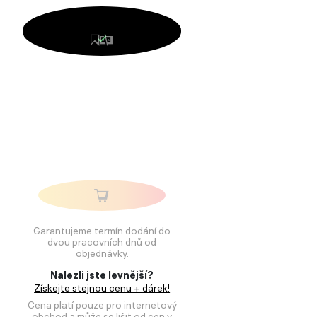
Garantujeme termín dodání do
dvou pracovních dnů od
objednávky.
Nalezli jste levnější?
Získejte stejnou cenu + dárek!
Cena platí pouze pro internetový
obchod a může se lišit od cen v