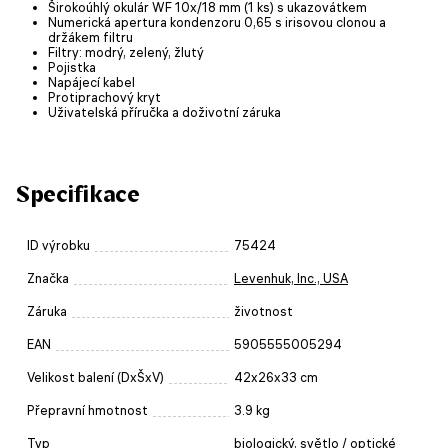
Širokoúhlý okulár WF 10x/18 mm (1 ks) s ukazovátkem
Numerická apertura kondenzoru 0,65 s irisovou clonou a
držákem filtru
Filtry: modrý, zelený, žlutý
Pojistka
Napájecí kabel
Protiprachový kryt
Uživatelská příručka a doživotní záruka
Specifikace
ID výrobku
75424
Značka
Levenhuk, Inc., USA
Záruka
životnost
EAN
5905555005294
Velikost balení (DxŠxV)
42x26x33 cm
Přepravní hmotnost
3.9 kg
Typ
biologický
,
světlo / optické