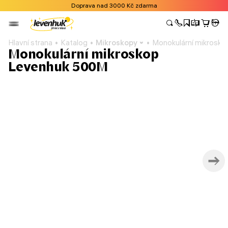
Doprava nad 3000 Kč zdarma
Hlavní strana
Katalog
Mikroskopy
Monokulární mikrosk
Monokulární mikroskop
Levenhuk 500M