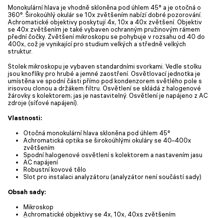
Monokulární hlava je vhodně skloněna pod úhlem 45° a je otočná o
360°. Širokoúhlý okulár se 10x zvětšením nabízí dobré pozorování.
Achromatické objektivy poskytují 4x, 10x a 40x zvětšení. Objektiv
se 40x zvětšením je také vybaven ochranným pružinovým rámem
přední čočky. Zvětšení mikroskopu se pohybuje v rozsahu od 40 do
400x, což je vynikající pro studium velkých a středně velkých
struktur.
Stolek mikroskopu je vybaven standardními svorkami. Vedle stolku
jsou knoflíky pro hrubé a jemné zaostření. Osvětlovací jednotka je
umístěna ve spodní části přímo pod kondenzorem světlého pole s
irisovou clonou a držákem filtru. Osvětlení se skládá z halogenové
žárovky s kolektorem; jas je nastavitelný. Osvětlení je napájeno z AC
zdroje (síťové napájení).
Vlastnosti:
Otočná monokulární hlava skloněna pod úhlem 45°
Achromatická optika se širokoúhlými okuláry se 40–400x
zvětšením
Spodní halogenové osvětlení s kolektorem a nastavením jasu
AC napájení
Robustní kovové tělo
Slot pro instalaci analyzátoru (analyzátor není součástí sady)
Obsah sady:
Mikroskop
Achromatické objektivy se 4x, 10x, 40xs zvětšením