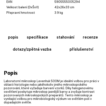
EAN
5905555005294
Velikost balení (DxŠxV)
42x26x33 cm
Přepravní hmotnost
3.9 kg
popis
specifikace
stahování
recenze
dotazy/zpětná vazba
příslušenství
Popis
Laboratorní mikroskop Levenhuk 500M je ideální volbou pro práci v
oblasti histologie nebo jakéhokoliv jiného mikroskopického
pozorování, které vyžaduje barvení vzorků. Díky halogenovému
osvětlení poskytuje mikroskop jasnější barvy a zvyšuje kontrast
pozorovaných mikroskopických preparátů. Tento mikroskop je
vynikající volbou pro mikrobiologický výzkum ve světlém poli v
dopadajícím světle.