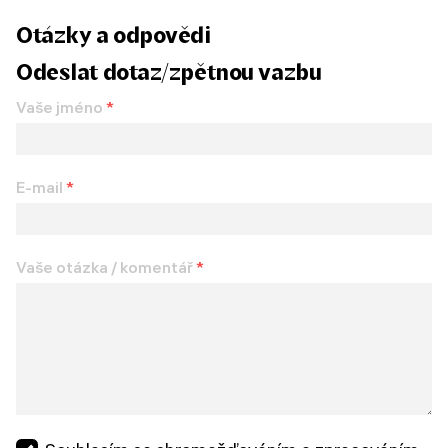
Otázky a odpovědi
Odeslat dotaz/zpětnou vazbu
Vaše jméno
*
E-mail
*
Vaše otázka / komentář
*