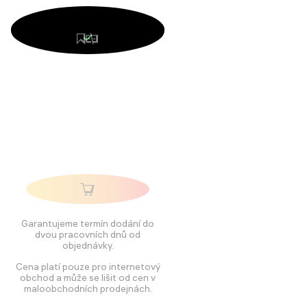
Garantujeme termín dodání do
dvou pracovních dnů od
objednávky.
Cena platí pouze pro internetový
obchod a může se lišit od cen v
maloobchodních prodejnách.