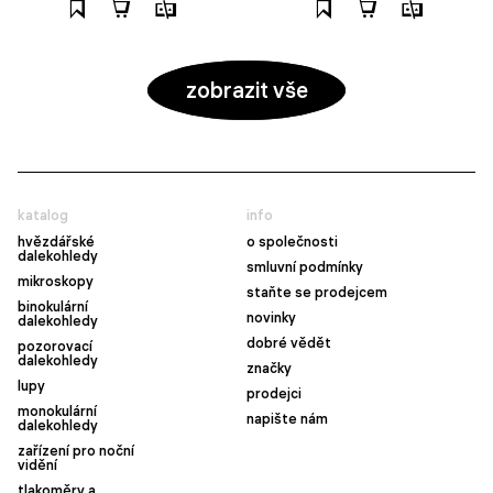
zobrazit vše
katalog
info
hvězdářské
o společnosti
dalekohledy
smluvní podmínky
mikroskopy
staňte se prodejcem
binokulární
novinky
dalekohledy
dobré vědět
pozorovací
dalekohledy
značky
lupy
prodejci
monokulární
napište nám
dalekohledy
zařízení pro noční
vidění
tlakoměry a