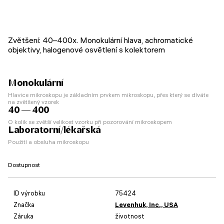
Zvětšení: 40–400x. Monokulární hlava, achromatické
objektivy, halogenové osvětlení s kolektorem
Monokulární
Hlavice mikroskopu je základním prvkem mikroskopu, přes který se díváte
na zvětšený vzorek
40 — 400
O kolik se zvětší velikost vzorku při pozorování mikroskopem
Laboratorní/lékařská
Použití a obsluha mikroskopu
Dostupnost
ID výrobku
75424
Značka
Levenhuk, Inc., USA
Záruka
životnost