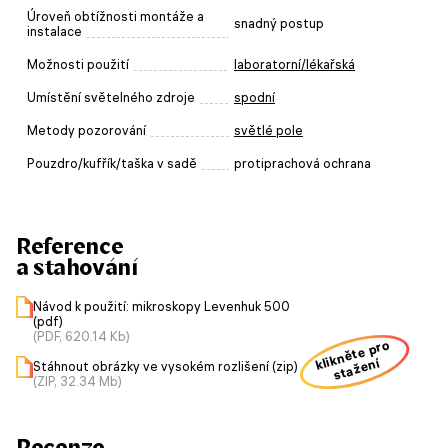
Úroveň obtížnosti montáže a
snadný postup
instalace
Možnosti použití
laboratorní/lékařská
Umístění světelného zdroje
spodní
Metody pozorování
světlé pole
Pouzdro/kufřík/taška v sadě
protiprachová ochrana
Reference
a stahování
Návod k použití: mikroskopy Levenhuk 500
(pdf)
(PDF, 620.14 Kb)
klikněte pro
stažení
Stáhnout obrázky ve vysokém rozlišení (zip)
(ZIP, 32.34 Mb)
Recenze