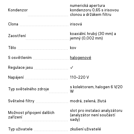
numerická apertura
Kondenzor
kondenzoru 0,65 s irisovou
clonou a držákem filtru
Clona
irisová
koaxiální; hrubý (30 mm) a
Zaostření
jemný (0,002 mm)
Tělo
kov
S osvětlením
halogenové
Regulace jasu
✓
Napájení
110–220 V
s kolektorem, halogen 6 V/20
Typ světelného zdroje
W
Světelné filtry
modrá, zelená, žlutá
slot pro instalaci analyzátoru
Možnost připojení dalších
(analyzátor není součástí
zařízení
sady)
Typ uživatele
zkušení uživatelé