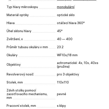
Typ hlavy mikroskopu
monokulární
Materiál optiky
optické sklo
Hlava
otáčecí hlava 360°
Úhel sklonu hlavy
45°
Zvětšení, x
40 — 400
Průměr tubusu okuláru v mm
23.2
Okuláry
WF10x/18 mm
achromatické: 4x, 10x, 40xs
Objektivy
(pružina)
Revolverový nosič
pro 3 objektivy
Stolek, mm
110x110
Zdvih stolku pomocí
zaostřovacího mechanismu,
pevné
mm
Pracovní stolek, mm
s klipy