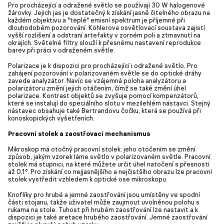
Pro procházející a odražené světlo se používají 30 W halogenové
žárovky. Jejich jas je dostatečný k získání jasně čitelného obrazu na
každém objektivu a "teplé" emisní spektrum je příjemné při
dlouhodobém pozorování. Köhlerova osvětlovací soustava zajistí
vyšší rozlišení a odstraní artefakty v zorném poli a ztmavnutí na
okrajích. Světelné filtry slouží k přesnému nastavení reprodukce
barev při práci v odraženém světle.
Polarizace je k dispozici pro procházející i odražené světlo. Pro
zahájení pozorování v polarizovaném světle se do optické dráhy
zavede analyzátor. Navíc se vzájemná poloha analyzátoru a
polarizátoru změní jejich otáčením, čímž se také změní úhel
polarizace. Kontrast objektů se zvyšuje pomocí kompenzátorů,
které se instalují do speciálního slotu v mezilehlém nástavci. Stejný
nástavec obsahuje také Bertrandovu čočku, která se používá při
konoskopických vyšetřeních.
Pracovní stolek a zaostřovací mechanismus
Mikroskop má otočný pracovní stolek: jeho otočením se změní
způsob, jakým vzorek láme světlo v polarizovaném světle. Pracovní
stolek má stupnici, na které můžete určit úhel natočení s přesností
až 0,1°. Pro získání co nejjasnějšího a nejčistšího obrazu lze pracovní
stolek vystředit vzhledem k optické ose mikroskopu.
Knoflíky pro hrubé a jemné zaostřování jsou umístěny ve spodní
části stojanu, takže uživatel může zaujmout uvolněnou polohu s
rukama na stole. Tuhost při hrubém zaostřování lze nastavit a k
dispozici je také aretace hrubého zaostřování. Jemné zaostřování