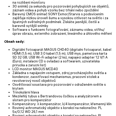
na rozlišení monitoru
30 snímků za sekundu pro pozorování pohybujících se objektů,
záznam videa a pohyb vzorku bez trhání nebo zpoždění
Barevný CMOS snímač SONY Exmor/Starvis s podsvícením
zajišťuje nízkou úroveň šumu a vysokou citlivost na světlo i za
špatných světelných podmínek. Získáte jasnější, čistší a
barevně sytější snímky.
Software s funkcemi fotografování, záznamu videa, střihu/
úprav obrazu, externího zobrazení, lineárního a úhlového měření
Obsah sady:
Digitální fotoaparát MAGUS CHD40 (digitalni fotoaparat, kabel
HDMI (1,5 m), USB 3.0 kabel (1,5 m), USB mys, pametova karta
SD 32 GB, USB Wi-Fi adapter (2 ks), napajeci adapter 12 V/1 A
(Euro), instalacni CD s ovladaci a softwarem, uzivatelska
prirucka a zarucni list)
LCD monitor MAGUS MCD40
Základna s napájecím vstupem, zdroj procházejícího světla a
kondenzor, zaostřovací mechanismus, pracovní stolek a
revolverový nosič objektivů
Osvětlovací soustava pro pozorování v odraženém světle s
krytem
Trinokulární hlava
Mezilehlý tubus s Bertrandovou čočkou a analyzátorem a
slotem pro kompenzátor
Kompenzátory: λ kompenzátor, λ/4 kompenzátor, křemenný klín
Rovinný achromatický objektiv s korekcí na nekonečno: PL
5x/0,12 WD 26,1 mm
Rovinný achromatický objektiv s korekcí na nekonečno: PL