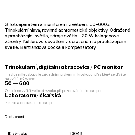
S fotoaparátem a monitorem. Zvětšení: 50–600x.
Trinokulární hlava, rovinné achromatické objektivy. Odražené
a procházející světlo, zdroje světla – 30 W halogenové
žárovky, Köhlerovo osvětlení v odraženém a procházejícím
světle. Bertrandova čočka a kompenzátory
Trinokulární, digitální obrazovka / PC monitor
Hlavice mikroskopu je základním prvkem mikroskopu, přes který se díváte
na zvětšený vzorek
50 — 600
O kolik se zvětší velikost vzorku při pozorování mikroskopem
Laboratorní/lékařská
Použití a obsluha mikroskopu
Dostupnost
ID výrobku
83043