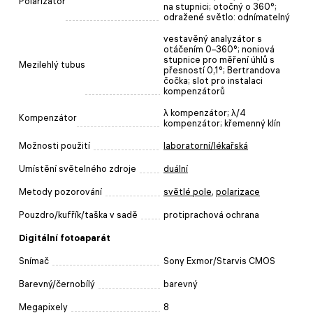
Polarizátor
na stupnici; otočný o 360°;
odražené světlo: odnímatelný
vestavěný analyzátor s
otáčením 0–360°; noniová
stupnice pro měření úhlů s
Mezilehlý tubus
přesností 0,1°; Bertrandova
čočka; slot pro instalaci
kompenzátorů
λ kompenzátor; λ/4
Kompenzátor
kompenzátor; křemenný klín
Možnosti použití
laboratorní/lékařská
Umístění světelného zdroje
duální
Metody pozorování
světlé pole
,
polarizace
Pouzdro/kufřík/taška v sadě
protiprachová ochrana
Digitální fotoaparát
Snímač
Sony Exmor/Starvis CMOS
Barevný/černobílý
barevný
Megapixely
8