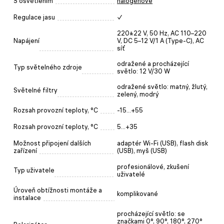
S osvětlením
halogenové
Regulace jasu
✓
220±22 V, 50 Hz, AC 110–220
Napájení
V, DC 5–12 V/1 A (Type-C), AC
síť
odražené a procházející
Typ světelného zdroje
světlo: 12 V/30 W
odražené světlo: matný, žlutý,
Světelné filtry
zelený, modrý
Rozsah provozní teploty, °C
-15...+55
Rozsah provozní teploty, °C
5...+35
Možnost připojení dalších
adaptér Wi-Fi (USB), flash disk
zařízení
(USB), myš (USB)
profesionálové, zkušení
Typ uživatele
uživatelé
Úroveň obtížnosti montáže a
komplikované
instalace
procházející světlo: se
značkami 0°, 90°, 180°, 270°