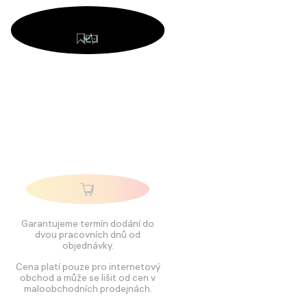
Garantujeme termín dodání do
dvou pracovních dnů od
objednávky.
Cena platí pouze pro internetový
obchod a může se lišit od cen v
maloobchodních prodejnách.