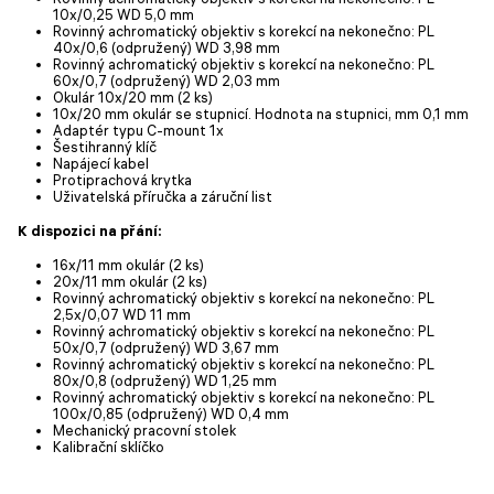
10x/0,25 WD 5,0 mm
Rovinný achromatický objektiv s korekcí na nekonečno: PL
40x/0,6 (odpružený) WD 3,98 mm
Rovinný achromatický objektiv s korekcí na nekonečno: PL
60x/0,7 (odpružený) WD 2,03 mm
Okulár 10x/20 mm (2 ks)
10x/20 mm okulár se stupnicí. Hodnota na stupnici, mm 0,1 mm
Adaptér typu C-mount 1x
Šestihranný klíč
Napájecí kabel
Protiprachová krytka
Uživatelská příručka a záruční list
K dispozici na přání:
16x/11 mm okulár (2 ks)
20x/11 mm okulár (2 ks)
Rovinný achromatický objektiv s korekcí na nekonečno: PL
2,5x/0,07 WD 11 mm
Rovinný achromatický objektiv s korekcí na nekonečno: PL
50x/0,7 (odpružený) WD 3,67 mm
Rovinný achromatický objektiv s korekcí na nekonečno: PL
80x/0,8 (odpružený) WD 1,25 mm
Rovinný achromatický objektiv s korekcí na nekonečno: PL
100x/0,85 (odpružený) WD 0,4 mm
Mechanický pracovní stolek
Kalibrační sklíčko