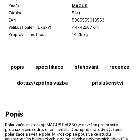
Značka
MAGUS
Záruka
5 let
EAN
5905555018553
Velikost balení (DxŠxV)
44x42x67 cm
Přepravní hmotnost
14.25 kg
popis
specifikace
stahování
recenze
dotazy/zpětná vazba
příslušenství
Popis
Polarizační mikroskop MAGUS Pol 850 je navržen pro práci v
procházejícím i odraženém světle. Dostupné metody výzkumu:
polarizace a světlé pole. Mikroskop se používá ke studiu
anizotropních biologických, geologických a polymerních objektů a