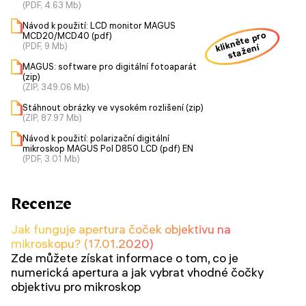
(PDF, 4.63 Mb)
Návod k použití: LCD monitor MAGUS
klikněte pro
MCD20/MCD40 (pdf)
(PDF, 9 Mb)
stažení
MAGUS: software pro digitální fotoaparát
(zip)
(ZIP, 349.06 Mb)
Stáhnout obrázky ve vysokém rozlišení (zip)
(ZIP, 87.97 Mb)
Návod k použití: polarizační digitální
mikroskop MAGUS Pol D850 LCD (pdf) EN
(PDF, 3.01 Mb)
Recenze
Jak funguje apertura čoček objektivu na
mikroskopu? (17.01.2020)
Zde můžete získat informace o tom, co je
numerická apertura a jak vybrat vhodné čočky
objektivu pro mikroskop