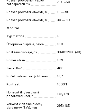
Rozsah provozních teplot
-10...+50
fotoaparátu, °C
Rozsah provozní vlhkosti, %
10 — 90
Rozsah provozní vlhkosti, %
30 — 80
Monitor
Typ matrice
IPS
Úhlopříčka displeje, palce
13.3
Rozlišení displeje, px
3840x2160 (4K)
Poměr stran
16:9
Jas, cd/m²
400
Počet zobrazovaných barev
16,7 m
Kontrast
1000:1
Horizontální/vertikální
178/178
pozorovací úhel, °
Velikost viditelné plochy
295x165
obrazovky (ŠxV), mm