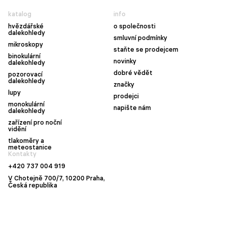
katalog
info
hvězdářské
o společnosti
dalekohledy
smluvní podmínky
mikroskopy
staňte se prodejcem
binokulární
novinky
dalekohledy
dobré vědět
pozorovací
dalekohledy
značky
lupy
prodejci
monokulární
napište nám
dalekohledy
zařízení pro noční
vidění
tlakoměry a
meteostanice
Kontakty
+420 737 004 919
V Chotejně 700/7, 10200 Praha,
Česká republika