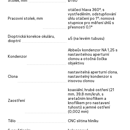
Stolek, mm
Ø150
otáčecí hlava 360°, s
vystředěním, odstupňování
Pracovní stolek, mm
úhlu otáčení po 1°; noniová
stupnice pro měření úhlů s
přesností 0,1°
Dioptrická korekce okuláru,
±5 (na levém tubusu)
dioptrií
Abbeův kondenzor NA 1,25 s
nastavitelnou aperturní
Kondenzor
clonou a otočná čočka
objektivu
nastavitelná aperturní clona,
Clona
nastavitelný kondenzor s
irisovou clonou
koaxiální, hrubé ostření (21
mm, 39,8 mm/kruh, s
aretačním knoflíkem a
Zaostření
knoflíkem pro nastavení
tuhosti) a jemné ostření
(0,002 mm)
Tělo
CNC slitina hliníku