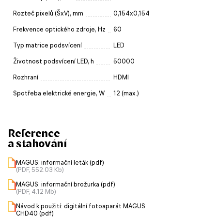
Rozteč pixelů (ŠxV), mm
0,154x0,154
Frekvence optického zdroje, Hz
60
Typ matrice podsvícení
LED
Životnost podsvícení LED, h
50000
Rozhraní
HDMI
Spotřeba elektrické energie, W
12 (max.)
Reference
a stahování
MAGUS: informační leták (pdf)
(PDF, 552.03 Kb)
MAGUS: informační brožurka (pdf)
(PDF, 4.12 Mb)
Návod k použití: digitální fotoaparát MAGUS
CHD40 (pdf)