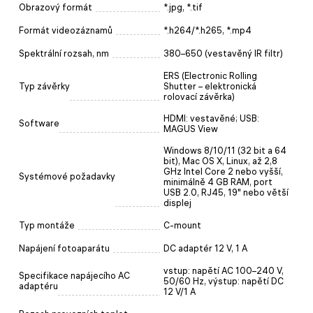
Obrazový formát
*.jpg, *.tif
Formát videozáznamů
*.h264/*.h265, *.mp4
Spektrální rozsah, nm
380–650 (vestavěný IR filtr)
ERS (Electronic Rolling
Typ závěrky
Shutter – elektronická
rolovací závěrka)
HDMI: vestavěné; USB:
Software
MAGUS View
Windows 8/10/11 (32 bit a 64
bit), Mac OS X, Linux, až 2,8
GHz Intel Core 2 nebo vyšší,
Systémové požadavky
minimálně 4 GB RAM, port
USB 2.0, RJ45, 19" nebo větší
displej
Typ montáže
C-mount
Napájení fotoaparátu
DC adaptér 12 V, 1 A
vstup: napětí AC 100–240 V,
Specifikace napájecího AC
50/60 Hz, výstup: napětí DC
adaptéru
12 V/1 A