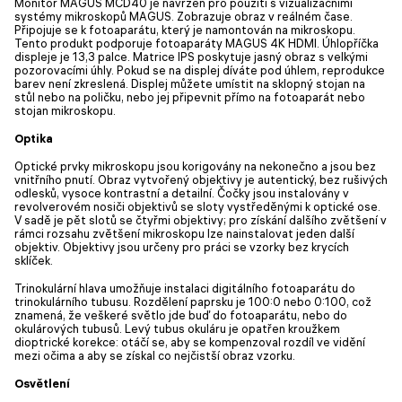
Monitor MAGUS MCD40 je navržen pro použití s vizualizačními
systémy mikroskopů MAGUS. Zobrazuje obraz v reálném čase.
Připojuje se k fotoaparátu, který je namontován na mikroskopu.
Tento produkt podporuje fotoaparáty MAGUS 4K HDMI. Úhlopříčka
displeje je 13,3 palce. Matrice IPS poskytuje jasný obraz s velkými
pozorovacími úhly. Pokud se na displej díváte pod úhlem, reprodukce
barev není zkreslená. Displej můžete umístit na sklopný stojan na
stůl nebo na poličku, nebo jej připevnit přímo na fotoaparát nebo
stojan mikroskopu.
Optika
Optické prvky mikroskopu jsou korigovány na nekonečno a jsou bez
vnitřního pnutí. Obraz vytvořený objektivy je autentický, bez rušivých
odlesků, vysoce kontrastní a detailní. Čočky jsou instalovány v
revolverovém nosiči objektivů se sloty vystředěnými k optické ose.
V sadě je pět slotů se čtyřmi objektivy; pro získání dalšího zvětšení v
rámci rozsahu zvětšení mikroskopu lze nainstalovat jeden další
objektiv. Objektivy jsou určeny pro práci se vzorky bez krycích
sklíček.
Trinokulární hlava umožňuje instalaci digitálního fotoaparátu do
trinokulárního tubusu. Rozdělení paprsku je 100:0 nebo 0:100, což
znamená, že veškeré světlo jde buď do fotoaparátu, nebo do
okulárových tubusů. Levý tubus okuláru je opatřen kroužkem
dioptrické korekce: otáčí se, aby se kompenzoval rozdíl ve vidění
mezi očima a aby se získal co nejčistší obraz vzorku.
Osvětlení