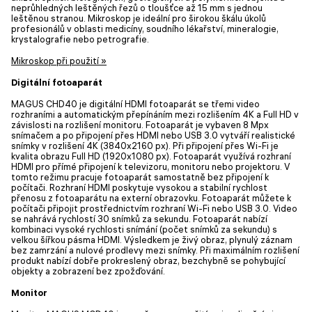
neprůhledných leštěných řezů o tloušťce až 15 mm s jednou
leštěnou stranou. Mikroskop je ideální pro širokou škálu úkolů
profesionálů v oblasti medicíny, soudního lékařství, mineralogie,
krystalografie nebo petrografie.
Mikroskop při použití »
Digitální fotoaparát
MAGUS CHD40 je digitální HDMI fotoaparát se třemi video
rozhraními a automatickým přepínáním mezi rozlišením 4K a Full HD v
závislosti na rozlišení monitoru. Fotoaparát je vybaven 8 Mpx
snímačem a po připojení přes HDMI nebo USB 3.0 vytváří realistické
snímky v rozlišení 4K (3840x2160 px). Při připojení přes Wi-Fi je
kvalita obrazu Full HD (1920x1080 px). Fotoaparát využívá rozhraní
HDMI pro přímé připojení k televizoru, monitoru nebo projektoru. V
tomto režimu pracuje fotoaparát samostatně bez připojení k
počítači. Rozhraní HDMI poskytuje vysokou a stabilní rychlost
přenosu z fotoaparátu na externí obrazovku. Fotoaparát můžete k
počítači připojit prostřednictvím rozhraní Wi-Fi nebo USB 3.0. Video
se nahrává rychlostí 30 snímků za sekundu. Fotoaparát nabízí
kombinaci vysoké rychlosti snímání (počet snímků za sekundu) s
velkou šířkou pásma HDMI. Výsledkem je živý obraz, plynulý záznam
bez zamrzání a nulové prodlevy mezi snímky. Při maximálním rozlišení
produkt nabízí dobře prokreslený obraz, bezchybně se pohybující
objekty a zobrazení bez zpožďování.
Monitor