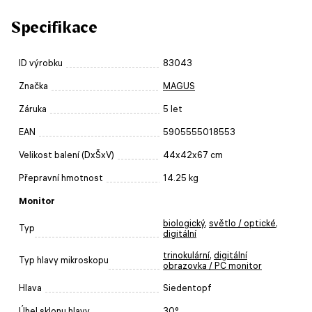
Specifikace
ID výrobku
83043
Značka
MAGUS
Záruka
5 let
EAN
5905555018553
Velikost balení (DxŠxV)
44x42x67 cm
Přepravní hmotnost
14.25 kg
Monitor
biologický
,
světlo / optické
,
Typ
digitální
trinokulární
,
digitální
Typ hlavy mikroskopu
obrazovka / PC monitor
Hlava
Siedentopf
Úhel sklonu hlavy
30°