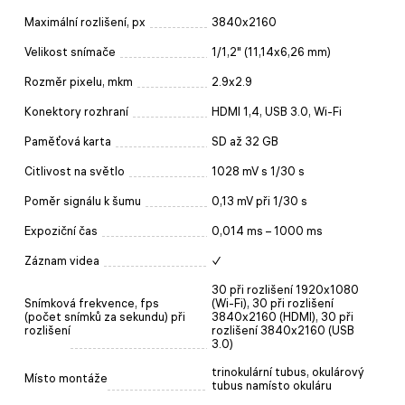
Maximální rozlišení, px
3840x2160
Velikost snímače
1/1,2" (11,14x6,26 mm)
Rozměr pixelu, mkm
2.9x2.9
Konektory rozhraní
HDMI 1,4, USB 3.0, Wi-Fi
Paměťová karta
SD až 32 GB
Citlivost na světlo
1028 mV s 1/30 s
Poměr signálu k šumu
0,13 mV při 1/30 s
Expoziční čas
0,014 ms – 1000 ms
Záznam videa
✓
30 při rozlišení 1920x1080
Snímková frekvence, fps
(Wi-Fi), 30 při rozlišení
(počet snímků za sekundu) při
3840x2160 (HDMI), 30 při
rozlišení
rozlišení 3840x2160 (USB
3.0)
trinokulární tubus, okulárový
Místo montáže
tubus namísto okuláru