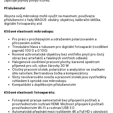
zajišťuje plynulý pohyb vzorku.
Příslušenství
Abyste svůj mikroskop mohli využít na maximum, používejte
příslušenství z řady MAGUS: okuláry, objektivy, kalibrační sklíčka,
digitální fotoaparáty atd.
Klíčové vlastnosti mikroskopu:
Pro práci v procházejícím a odraženém polarizovaném a
přirozeném světle
Trinokulární hlava s tubusem pro digitální fotoaparát (rozdělení
paprsků 100:0 a 0:100)
Rovinné achromatické objektivy bez vnitřního pnutí pro čistý
obraz bez artefaktů a falešných vnitřních odlesků
Halogenové osvětlení pracovní plochy, barevné spektrum
příjemné pro oči; výkon žárovky 30 W
Otočný pracovní stolek, polarizátor a analyzátor se značkami
úhlu natočení, Bertrandova čočka a kompenzátory
Sloty revolverového nosiče a pracovní stolek jsou vystředěny
vzhledem k optické ose mikroskopu
Kompatibilní s doplňkovým příslušenstvím
Klíčové vlastnosti fotoaparátu:
Fotoaparát pracuje samostatně bez připojení k počítači a
prostřednictvím rozhraní HDMI. Možnost připojení k počítači
prostřednictvím Wi-Fi a rozhraní USB 3.0.
Automatické přepínání mezi rozlišením 4K a Full HD v závislosti