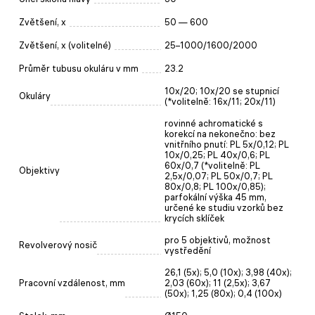
Zvětšení, x
50 — 600
Zvětšení, x (volitelné)
25–1000/1600/2000
Průměr tubusu okuláru v mm
23.2
10х/20; 10x/20 se stupnicí
Okuláry
(*volitelně: 16x/11; 20х/11)
rovinné achromatické s
korekcí na nekonečno: bez
vnitřního pnutí: PL 5x/0,12; PL
10x/0,25; PL 40x/0,6; PL
60x/0,7 (*volitelně: PL
Objektivy
2,5x/0,07; PL 50x/0,7; PL
80x/0,8; PL 100x/0,85);
parfokální výška 45 mm,
určené ke studiu vzorků bez
krycích sklíček
pro 5 objektivů, možnost
Revolverový nosič
vystředění
26,1 (5x); 5,0 (10x); 3,98 (40x);
Pracovní vzdálenost, mm
2,03 (60x); 11 (2,5x); 3,67
(50x); 1,25 (80x); 0,4 (100x)